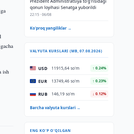
Prezident Administratsiya to'g'risidagi
qonun loyihasi Senatga yuborildi
iga
22:15 · 06/08
Ko'proq yangiliklar →
l
igacha
VALYUTA KURSLARI (MB, 07.08.2026)
USD
11915,64 so'm
↑ 0.24%
a ish
EUR
13749,46 so'm
↑ 0.23%
RUB
146,19 so'm
↓ 0.12%
Barcha valyuta kurslari →
ENG KO'P O'QILGAN