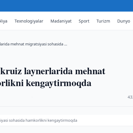
liya
Texnologiyalar
Madaniyat
Sport
Turizm
Dunyo
larida mehnat migratsiyasi sohasida …
kruiz laynerlarida mehnat
orlikni kengaytirmoqda
·
43
siyasi sohasida hamkorlikni kengaytirmoqda