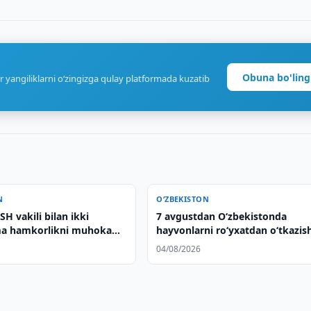
Obuna bo'ling
r yangiliklarni o‘zingizga qulay platformada kuzatib
N
O‘ZBEKISTON
H vakili bilan ikki
7 avgustdan O‘zbekistonda
a hamkorlikni muhokama
hayvonlarni ro‘yxatdan o‘tkazis
boshlanadi
04/08/2026