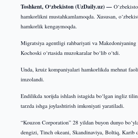
Toshkent, O‘zbekiston (UzDaily.uz) —
O‘zbekisto
hamkorlikni mustahkamlamoqda. Xususan, o‘zbekistonl
hamkorlik kengaymoqda.
Migratsiya agentligi rahbariyati va Makedoniyaning
Kochoski o‘rtasida muzokaralar bo‘lib o‘tdi.
Unda, kruiz kompaniyalari hamkorlikda mehnat faoli
imzolandi.
Endilikda xorijda ishlash istagida bo‘lgan ingliz tili
tarzda ishga joylashtirish imkoniyati yaratiladi.
“Kouzon Corporation” 28 yildan buyon dunyo bo‘ylab
dengizi, Tinch okeani, Skandinaviya, Boltiq, Karib d