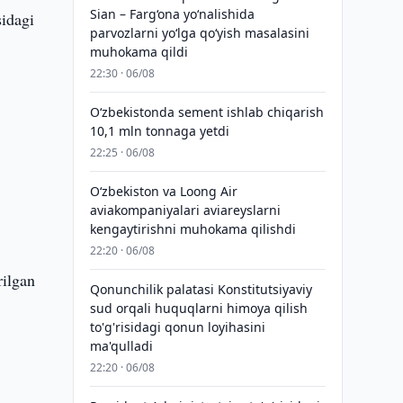
Sian – Farg‘ona yo‘nalishida
idagi
parvozlarni yo‘lga qo‘yish masalasini
muhokama qildi
22:30 · 06/08
O‘zbekistonda sement ishlab chiqarish
10,1 mln tonnaga yetdi
22:25 · 06/08
Oʻzbekiston va Loong Air
aviakompaniyalari aviareyslarni
kengaytirishni muhokama qilishdi
22:20 · 06/08
rilgan
Qonunchilik palatasi Konstitutsiyaviy
sud orqali huquqlarni himoya qilish
to'g'risidagi qonun loyihasini
ma'qulladi
22:20 · 06/08