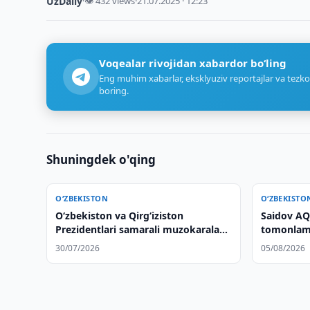
UzDaily
·
👁 432 views
·
21.07.2025 · 12:23
Voqealar rivojidan xabardor bo‘ling
Eng muhim xabarlar, eksklyuziv reportajlar va tezko
boring.
Shuningdek o'qing
O‘ZBEKISTON
O‘ZBEKISTO
Oʻzbekiston va Qirgʻiziston
Saidov AQS
Prezidentlari samarali muzokaralar
tomonlam
yakunlarini sarhisob qildilar
qildi
30/07/2026
05/08/2026