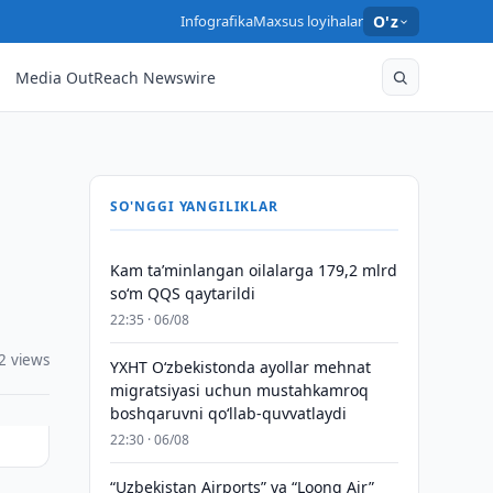
Infografika
Maxsus loyihalar
O'z
Media OutReach Newswire
SO'NGGI YANGILIKLAR
Kam taʼminlangan oilalarga 179,2 mlrd
so‘m QQS qaytarildi
22:35 · 06/08
2 views
YXHT O‘zbekistonda ayollar mehnat
migratsiyasi uchun mustahkamroq
boshqaruvni qo‘llab-quvvatlaydi
22:30 · 06/08
“Uzbekistan Airports” va “Loong Air”