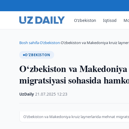
O‘zbekiston
Iqtisod
Mo
Bosh sahifa
O‘zbekiston
O‘zbekiston va Makedoniya kruiz layner
›
›
O‘ZBEKISTON
O‘zbekiston va Makedoniya 
migratsiyasi sohasida hamk
UzDaily
·
21.07.2025
·
12:23
O‘zbekiston va Makedoniya kruiz laynerlarida mehnat migrat