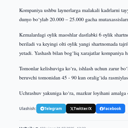
Kompaniya ushbu laynerlarga malakali kadrlarni tayyo
dunyo bo‘ylab 20.000 – 25.000 gacha mutaxassislarni
Kemalardagi oylik maoshlar dastlabki 6 oylik shart
beriladi va keyingi olti oylik yangi shartnomada ta
yetadi. Yashash bilan bog‘liq xarajatlar kompaniya 
Tomonlar kelishuviga ko‘ra, ishlash uchun zarur bo‘lg
beruvchi tomonidan 45 - 90 kun oralig‘ida rasmiylash
Uchrashuv yakuniga ko‘ra, mazkur loyihani amalga os
Ulashish:
Telegram
Twitter/X
Facebook