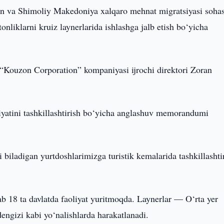
n va Shimoliy Makedoniya xalqaro mehnat migratsiyasi sohas
iklarni kruiz laynerlarida ishlashga jalb etish bo‘yicha
 “Kouzon Corporation” kompaniyasi ijrochi direktori Zoran
yatini tashkillashtirish bo‘yicha anglashuv memorandumi
ni biladigan yurtdoshlarimizga turistik kemalarida tashkillashti
 18 ta davlatda faoliyat yuritmoqda. Laynerlar — O‘rta yer
engizi kabi yo‘nalishlarda harakatlanadi.