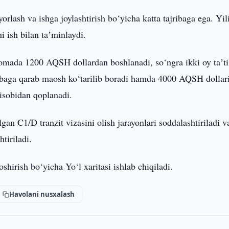
rlash va ishga joylashtirish bo‘yicha katta tajribaga ega. Yil
 ish bilan taʼminlaydi.
nomada 1200 AQSH dollardan boshlanadi, so‘ngra ikki oy taʼti
jribaga qarab maosh ko‘tarilib boradi hamda 4000 AQSH dollar
hisobidan qoplanadi.
an C1/D tranzit vizasini olish jarayonlari soddalashtiriladi v
tiriladi.
hirish bo‘yicha Yo‘l xaritasi ishlab chiqiladi.
Havolani nusxalash