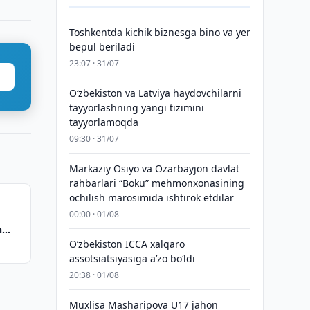
Toshkentda kichik biznesga bino va yer
bepul beriladi
23:07 · 31/07
Oʻzbekiston va Latviya haydovchilarni
tayyorlashning yangi tizimini
tayyorlamoqda
09:30 · 31/07
Markaziy Osiyo va Ozarbayjon davlat
rahbarlari “Boku” mehmonxonasining
ochilish marosimida ishtirok etdilar
00:00 · 01/08
h
O‘zbekiston ICCA xalqaro
assotsiatsiyasiga aʼzo bo‘ldi
20:38 · 01/08
Muxlisa Masharipova U17 jahon