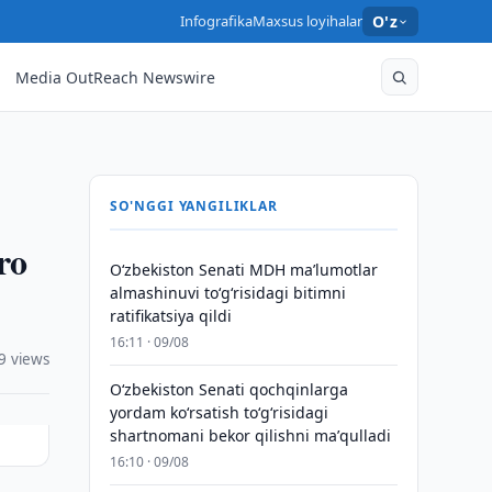
Infografika
Maxsus loyihalar
O'z
Media OutReach Newswire
SO'NGGI YANGILIKLAR
ro
Oʻzbekiston Senati MDH maʼlumotlar
almashinuvi toʻgʻrisidagi bitimni
ratifikatsiya qildi
16:11 · 09/08
9 views
Oʻzbekiston Senati qochqinlarga
yordam koʻrsatish toʻgʻrisidagi
shartnomani bekor qilishni maʼqulladi
16:10 · 09/08