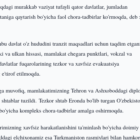
qdagi murakkab vaziyat tufayli qator davlatlar, jumladan
taniga qaytarish bo'yicha faol chora-tadbirlar ko'rmoqda, deb
bu davlat o'z hududini tranzit maqsadlari uchun taqdim etgan
ki va ulkan hissasi, mamlakat chegara punktlari, vokzal va
 davlatlar fuqarolarining tezkor va xavfsiz evakuatsiya
e'tirof etilmoqda.
ariga muvofiq, mamlakatimizning Tehron va Ashxoboddagi dipl
shtablar tuzildi. Tezkor shtab Eronda bo'lib turgan O'zbekist
h bo'yicha kompleks chora-tadbirlar amalga oshirmoqda.
imizning xavfsiz harakatlanishini ta'minlash bo'yicha doimiy
oddagi elchixonamiz esa Turkmaniston rasmiylari bilan hamkor