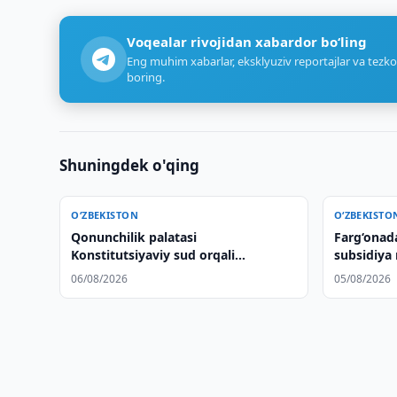
Voqealar rivojidan xabardor bo‘ling
Eng muhim xabarlar, eksklyuziv reportajlar va tezko
boring.
Shuningdek o'qing
O‘ZBEKISTON
O‘ZBEKISTO
Qonunchilik palatasi
Farg‘onada
Konstitutsiyaviy sud orqali
subsidiya
huquqlarni himoya qilish
aniqlandi
06/08/2026
05/08/2026
to'g'risidagi qonun loyihasini
ma'qulladi