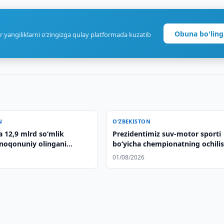
Obuna bo'ling
r yangiliklarni o‘zingizga qulay platformada kuzatib
N
O‘ZBEKISTON
 12,9 mlrd so‘mlik
Prezidentimiz suv-motor sporti
 noqonuniy olingani
bo‘yicha chempionatning ochili
ishtirok etdi
01/08/2026