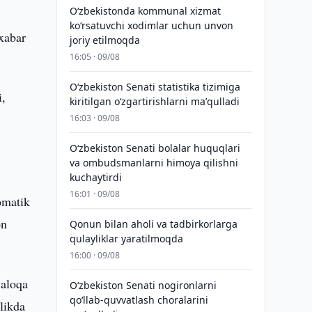
Oʻzbekistonda kommunal xizmat
koʻrsatuvchi xodimlar uchun unvon
 xabar
joriy etilmoqda
16:05 · 09/08
Oʻzbekiston Senati statistika tizimiga
i,
kiritilgan oʻzgartirishlarni maʼqulladi
16:03 · 09/08
Oʻzbekiston Senati bolalar huquqlari
va ombudsmanlarni himoya qilishni
kuchaytirdi
16:01 · 09/08
omatik
on
Qonun bilan aholi va tadbirkorlarga
qulayliklar yaratilmoqda
16:00 · 09/08
 aloqa
Oʻzbekiston Senati nogironlarni
qoʻllab-quvvatlash choralarini
likda