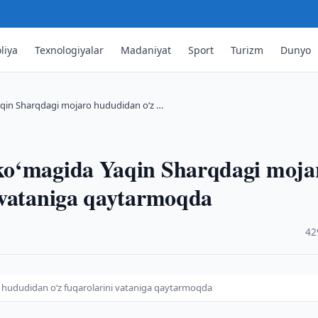
liya
Texnologiyalar
Madaniyat
Sport
Turizm
Dunyo
qin Sharqdagi mojaro hududidan o‘z …
ko‘magida Yaqin Sharqdagi moja
 vataniga qaytarmoqda
·
42
 hududidan o‘z fuqarolarini vataniga qaytarmoqda