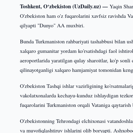
Toshkent, O‘zbekiston (UzDaily.uz) —
Yaqin Shar
O'zbekiston ham o'z fuqarolarini xavfsiz ravishda Va
qilyapti "Dunyo" AA muxbiri.
Bunda Turkmaniston rahbariyati tashabbusi bilan ush
xalqaro gumanitar yordam ko'rsatishdagi faol ishtiro
aeroportlarida yaratilgan qulay sharoitlar, ko'p sonli
qilinayotganligi xalqaro hamjamiyat tomonidan keng 
O'zbekiston Tashqi ishlar vazirligining ko'rsatmal
vakolatxonalarda kechayu-kunduz ishlaydigan tezkor 
fuqarolarini Turkmaniston orqali Vataniga qaytaris
O'zbekistonning Tehrondagi elchixonasi vatandoshlar
va muvofiqlashtiruv ishlarini olib boryapti. Ashxob