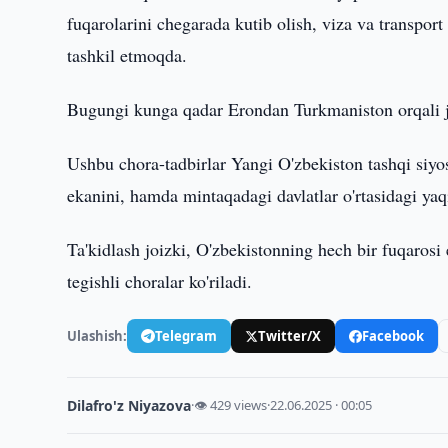
fuqarolarini chegarada kutib olish, viza va transport
tashkil etmoqda.
Bugungi kunga qadar Erondan Turkmaniston orqali ja
Ushbu chora-tadbirlar Yangi O'zbekiston tashqi siyo
ekanini, hamda mintaqadagi davlatlar o'rtasidagi yaqi
Ta'kidlash joizki, O'zbekistonning hech bir fuqarosi
tegishli choralar ko'riladi.
Ulashish:
Telegram
Twitter/X
Facebook
Dilafro'z Niyazova
·
👁 429 views
·
22.06.2025 · 00:05