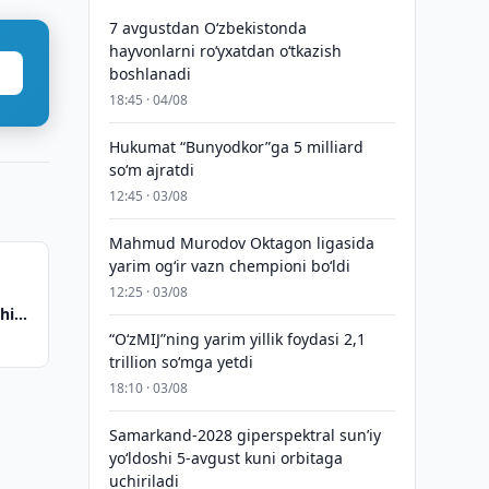
7 avgustdan O‘zbekistonda
hayvonlarni ro‘yxatdan o‘tkazish
boshlanadi
18:45 · 04/08
Hukumat “Bunyodkor”ga 5 milliard
so‘m ajratdi
12:45 · 03/08
Mahmud Murodov Oktagon ligasida
yarim og‘ir vazn chempioni bo‘ldi
12:25 · 03/08
shida
“O‘zMIJ”ning yarim yillik foydasi 2,1
trillion so‘mga yetdi
18:10 · 03/08
Samarkand-2028 giperspektral sun’iy
yo‘ldoshi 5-avgust kuni orbitaga
uchiriladi