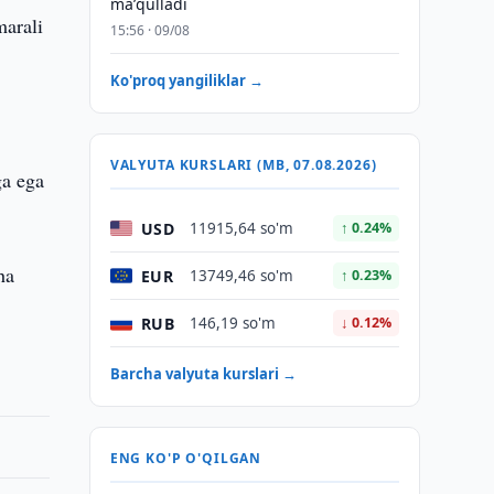
maʼqulladi
marali
15:56 · 09/08
Ko'proq yangiliklar →
VALYUTA KURSLARI (MB, 07.08.2026)
ga ega
USD
11915,64 so'm
↑ 0.24%
ha
EUR
13749,46 so'm
↑ 0.23%
RUB
146,19 so'm
↓ 0.12%
Barcha valyuta kurslari →
ENG KO'P O'QILGAN