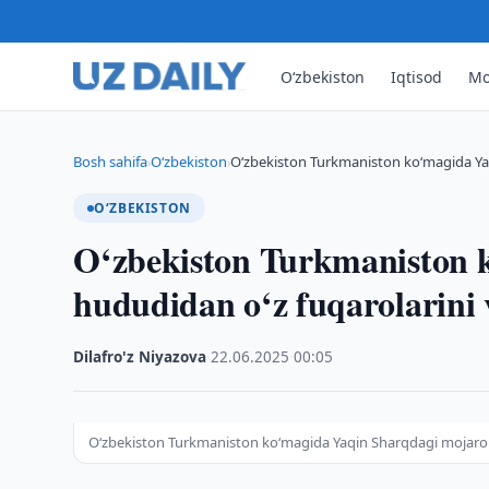
O‘zbekiston
Iqtisod
Mo
Bosh sahifa
O‘zbekiston
O‘zbekiston Turkmaniston ko‘magida Ya
›
›
O‘ZBEKISTON
O‘zbekiston Turkmaniston 
hududidan o‘z fuqarolarini
Dilafro'z Niyazova
·
22.06.2025
·
00:05
O‘zbekiston Turkmaniston ko‘magida Yaqin Sharqdagi mojaro