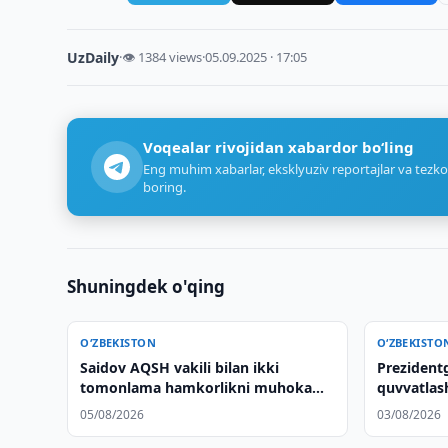
UzDaily
·
👁 1384 views
·
05.09.2025 · 17:05
Voqealar rivojidan xabardor bo‘ling
Eng muhim xabarlar, eksklyuziv reportajlar va tezko
boring.
Shuningdek o'qing
O‘ZBEKISTON
O‘ZBEKISTO
Saidov AQSH vakili bilan ikki
Prezidentg
tomonlama hamkorlikni muhokama
quvvatlash
qildi
05/08/2026
03/08/2026