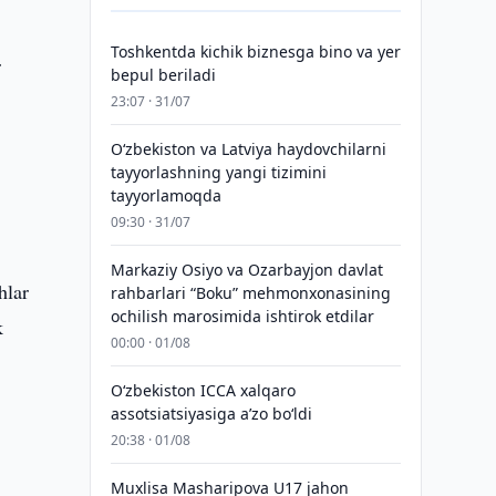
Toshkentda kichik biznesga bino va yer
r
bepul beriladi
23:07 · 31/07
Oʻzbekiston va Latviya haydovchilarni
tayyorlashning yangi tizimini
tayyorlamoqda
09:30 · 31/07
Markaziy Osiyo va Ozarbayjon davlat
hlar
rahbarlari “Boku” mehmonxonasining
ochilish marosimida ishtirok etdilar
k
00:00 · 01/08
O‘zbekiston ICCA xalqaro
assotsiatsiyasiga aʼzo bo‘ldi
20:38 · 01/08
Muxlisa Masharipova U17 jahon