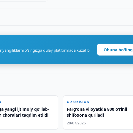
Obuna bo'ling
r yangiliklarni o‘zingizga qulay platformada kuzatib
N
O‘ZBEKISTON
a yangi ijtimoiy qoʻllab-
Fargʻona viloyatida 800 oʻrinli
 choralari taqdim etildi
shifoxona quriladi
28/07/2026