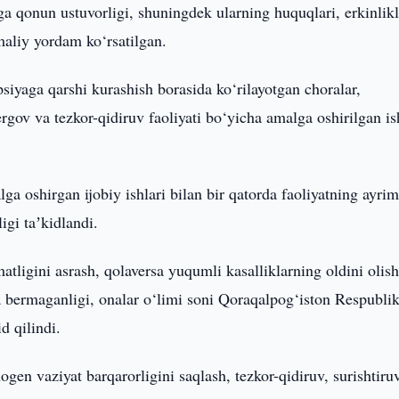
iga qonun ustuvorligi, shuningdek ularning huquqlari, erkinlikl
aliy yordam ko‘rsatilgan.
psiyaga qarshi kurashish borasida ko‘rilayotgan choralar,
ergov va tezkor-qidiruv faoliyati bo‘yicha amalga oshirilgan is
a oshirgan ijobiy ishlari bilan bir qatorda faoliyatning ayri
igi taʼkidlandi.
atligini asrash, qolaversa yuqumli kasalliklarning oldini olis
ra bermaganligi, onalar o‘limi soni Qoraqalpog‘iston Respublik
d qilindi.
gen vaziyat barqarorligini saqlash, tezkor-qidiruv, surishtiru