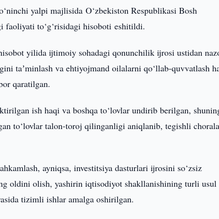
o‘ninchi yalpi majlisida O‘zbekiston Respublikasi Bosh
faoliyati to‘g‘risidagi hisoboti eshitildi.
sobot yilida ijtimoiy sohadagi qonunchilik ijrosi ustidan naz
igini taʼminlash va ehtiyojmand oilalarni qo‘llab-quvvatlash 
bor qaratilgan.
tirilgan ish haqi va boshqa to‘lovlar undirib berilgan, shunin
n to‘lovlar talon-toroj qilinganligi aniqlanib, tegishli choral
hkamlash, ayniqsa, investitsiya dasturlari ijrosini so‘zsiz
ng oldini olish, yashirin iqtisodiyot shakllanishining turli usul
sida tizimli ishlar amalga oshirilgan.