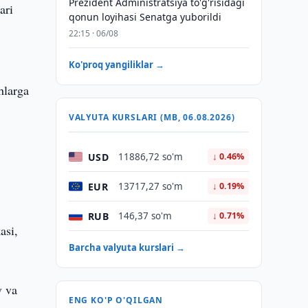
Prezident Administratsiya to'g'risidagi
ari
qonun loyihasi Senatga yuborildi
22:15 · 06/08
Ko'proq yangiliklar →
hlarga
VALYUTA KURSLARI (MB, 06.08.2026)
m
USD
11886,72 so'm
↓ 0.46%
EUR
13717,27 so'm
↓ 0.19%
h
RUB
146,37 so'm
↓ 0.71%
asi,
Barcha valyuta kurslari →
v va
ENG KO'P O'QILGAN