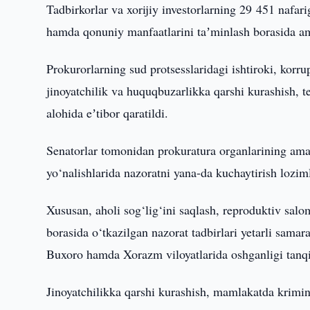
Tadbirkorlar va xorijiy investorlarning 29 451 nafar
hamda qonuniy manfaatlarini taʼminlash borasida am
Prokurorlarning sud protsesslaridagi ishtiroki, korru
jinoyatchilik va huquqbuzarlikka qarshi kurashish, t
alohida eʼtibor qaratildi.
Senatorlar tomonidan prokuratura organlarining amalg
yo‘nalishlarida nazoratni yana-da kuchaytirish loziml
Xususan, aholi sog‘lig‘ini saqlash, reproduktiv salom
borasida o‘tkazilgan nazorat tadbirlari yetarli sama
Buxoro hamda Xorazm viloyatlarida oshganligi tanqi
Jinoyatchilikka qarshi kurashish, mamlakatda krimino