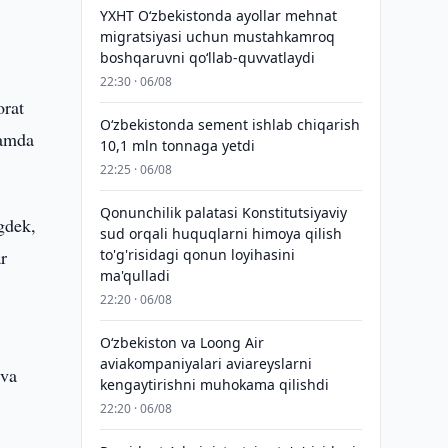
YXHT O‘zbekistonda ayollar mehnat
migratsiyasi uchun mustahkamroq
boshqaruvni qo‘llab-quvvatlaydi
22:30 · 06/08
orat
O‘zbekistonda sement ishlab chiqarish
hamda
10,1 mln tonnaga yetdi
22:25 · 06/08
Qonunchilik palatasi Konstitutsiyaviy
gdek,
sud orqali huquqlarni himoya qilish
ar
to'g'risidagi qonun loyihasini
ma'qulladi
22:20 · 06/08
Oʻzbekiston va Loong Air
aviakompaniyalari aviareyslarni
 va
kengaytirishni muhokama qilishdi
22:20 · 06/08