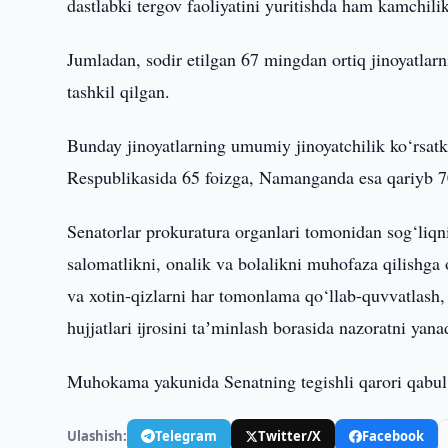
dastlabki tergov faoliyatini yuritishda ham kamchilik
Jumladan, sodir etilgan 67 mingdan ortiq jinoyatlarn
tashkil qilgan.
Bunday jinoyatlarning umumiy jinoyatchilik ko‘rsatk
Respublikasida 65 foizga, Namanganda esa qariyb 70
Senatorlar prokuratura organlari tomonidan sog‘liqni
salomatlikni, onalik va bolalikni muhofaza qilishga o
va xotin-qizlarni har tomonlama qo‘llab-quvvatlash,
hujjatlari ijrosini taʼminlash borasida nazoratni yana
Muhokama yakunida Senatning tegishli qarori qabul 
Ulashish:
Telegram
Twitter/X
Facebook