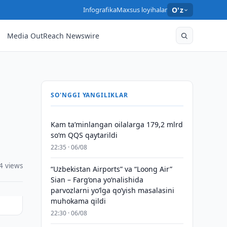
Infografika
Maxsus loyihalar
O'z
Media OutReach Newswire
SO'NGGI YANGILIKLAR
Kam taʼminlangan oilalarga 179,2 mlrd
so‘m QQS qaytarildi
22:35 · 06/08
4 views
“Uzbekistan Airports” va “Loong Air”
Sian – Farg‘ona yo‘nalishida
parvozlarni yo‘lga qo‘yish masalasini
muhokama qildi
22:30 · 06/08