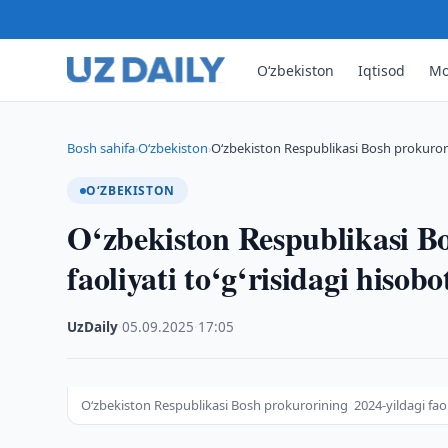
O‘zbekiston
Iqtisod
Mo
Bosh sahifa
O‘zbekiston
O‘zbekiston Respublikasi Bosh prokurorin
›
›
O‘ZBEKISTON
O‘zbekiston Respublikasi Bo
faoliyati to‘g‘risidagi hisobot
UzDaily
·
05.09.2025
·
17:05
O‘zbekiston Respublikasi Bosh prokurorining 2024-yildagi faoliya