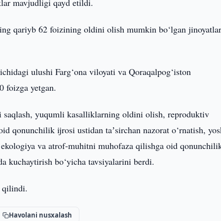
lar mavjudligi qayd etildi.
ing qariyb 62 foizining oldini olish mumkin bo‘lgan jinoyatla
ichidagi ulushi Farg‘ona viloyati va Qoraqalpog‘iston
 foizga yetgan.
 saqlash, yuqumli kasalliklarning oldini olish, reproduktiv
id qonunchilik ijrosi ustidan taʼsirchan nazorat o‘rnatish, yos
 ekologiya va atrof-muhitni muhofaza qilishga oid qonunchili
da kuchaytirish bo‘yicha tavsiyalarini berdi.
qilindi.
Havolani nusxalash