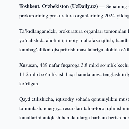
Toshkent, O‘zbekiston (UzDaily.uz) —
Senatning 
prokurorining prokuratura organlarining 2024-yildagi 
Taʼkidlanganidek, prokuratura organlari tomonidan hi
yo‘nalishida aholini ijtimoiy muhofaza qilish, bandl
kambag‘allikni qisqartirish masalalariga alohida eʼti
Xususan, 489 nafar fuqaroga 3,8 mlrd so‘mlik kechik
11,2 mlrd so‘mlik ish haqi hamda unga tenglashtirilga
ko‘rilgan.
Qayd etilishicha, iqtisodiy sohada qonuniylikni musta
taʼminlash, energiya resurslari talon-toroj qilinishini
kanallarini aniqlash hamda ularga barham berish bora