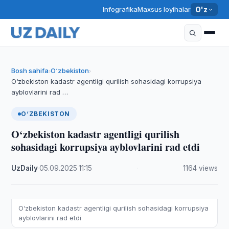
Infografika
Maxsus loyihalar
O'z
Bosh sahifa
O‘zbekiston
›
›
O‘zbekiston kadastr agentligi qurilish sohasidagi korrupsiya
ayblovlarini rad …
O‘ZBEKISTON
O‘zbekiston kadastr agentligi qurilish
sohasidagi korrupsiya ayblovlarini rad etdi
UzDaily
·
05.09.2025
·
11:15
·
1164 views
O‘zbekiston kadastr agentligi qurilish sohasidagi korrupsiya
ayblovlarini rad etdi