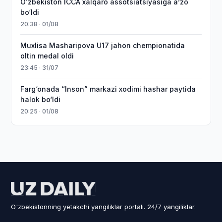
O‘zbekiston ICCA xalqaro assotsiatsiyasiga aʼzo
bo‘ldi
20:38 · 01/08
Muxlisa Masharipova U17 jahon chempionatida
oltin medal oldi
23:45 · 31/07
Farg‘onada “Inson” markazi xodimi hashar paytida
halok bo‘ldi
20:25 · 01/08
O'zbekistonning yetakchi yangiliklar portali. 24/7 yangiliklar.