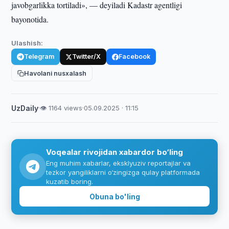
javobgarlikka tortiladi», — deyiladi Kadastr agentligi
bayonotida.
Ulashish:
Telegram
Twitter/X
Facebook
Havolani nusxalash
UzDaily
·
👁 1164 views
·
05.09.2025 · 11:15
Voqealar rivojidan xabardor bo‘ling
Eng muhim xabarlar, eksklyuziv reportajlar va
tezkor yangiliklarni o‘zingizga qulay platformada
kuzatib boring.
Obuna bo'ling