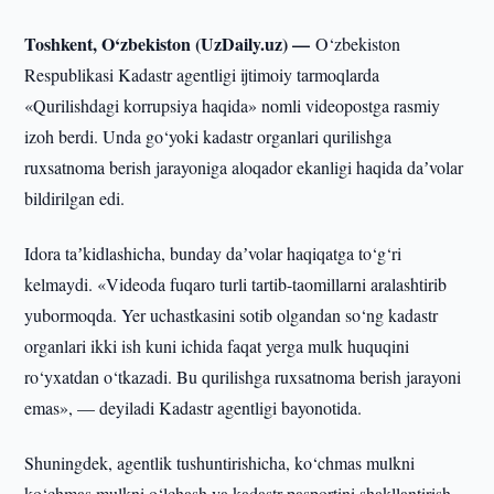
Toshkent, O‘zbekiston (UzDaily.uz) —
O‘zbekiston
Respublikasi Kadastr agentligi ijtimoiy tarmoqlarda
«Qurilishdagi korrupsiya haqida» nomli videopostga rasmiy
izoh berdi. Unda go‘yoki kadastr organlari qurilishga
ruxsatnoma berish jarayoniga aloqador ekanligi haqida daʼvolar
bildirilgan edi.
Idora taʼkidlashicha, bunday daʼvolar haqiqatga to‘g‘ri
kelmaydi. «Videoda fuqaro turli tartib-taomillarni aralashtirib
yubormoqda. Yer uchastkasini sotib olgandan so‘ng kadastr
organlari ikki ish kuni ichida faqat yerga mulk huquqini
ro‘yxatdan o‘tkazadi. Bu qurilishga ruxsatnoma berish jarayoni
emas», — deyiladi Kadastr agentligi bayonotida.
Shuningdek, agentlik tushuntirishicha, ko‘chmas mulkni
ko‘chmas mulkni o‘lchash va kadastr pasportini shakllantirish