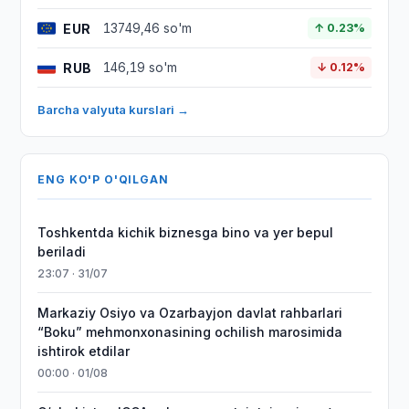
EUR
13749,46 so'm
↑ 0.23%
RUB
146,19 so'm
↓ 0.12%
Barcha valyuta kurslari →
ENG KO'P O'QILGAN
Toshkentda kichik biznesga bino va yer bepul
beriladi
23:07 · 31/07
Markaziy Osiyo va Ozarbayjon davlat rahbarlari
“Boku” mehmonxonasining ochilish marosimida
ishtirok etdilar
00:00 · 01/08