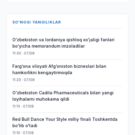
SO'NGGI YANGILIKLAR
Oʻzbekiston va Iordaniya qishloq xoʻjaligi fanlari
boʻyicha memorandum imzoladilar
11:30 · 07/08
Farg‘ona viloyati Afg‘oniston bizneslari bilan
hamkorlikni kengaytirmoqda
11:20 · 07/08
Oʻzbekiston Cadila Pharmaceuticals bilan yangi
loyihalarni muhokama qildi
11:15 · 07/08
Red Bull Dance Your Style milliy finali Toshkentda
bo'lib o'tadi
11:10 · 07/08