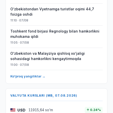
O‘zbekistondan Vyetnamga turistlar oqimi 44,7
foizga oshdi
11:10 · 07/08
Toshkent fond birjasi Regnology bilan hamkorlikni
muhokama qildi
11:05 · 07/08
Oʻzbekiston va Malayziya qishloq xoʻjaligi
sohasidagi hamkorlikni kengaytirmoqda
11:00 · 07/08
Ko'proq yangiliklar →
VALYUTA KURSLARI (MB, 07.08.2026)
USD
11915,64 so'm
↑ 0.24%