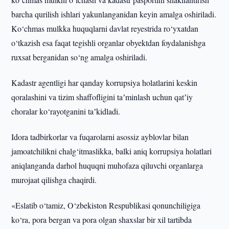
barcha qurilish ishlari yakunlanganidan keyin amalga oshiriladi.
Ko‘chmas mulkka huquqlarni davlat reyestrida ro‘yxatdan
o‘tkazish esa faqat tegishli organlar obyektdan foydalanishga
ruxsat berganidan so‘ng amalga oshiriladi.
Kadastr agentligi har qanday korrupsiya holatlarini keskin
qoralashini va tizim shaffofligini taʼminlash uchun qatʼiy
choralar ko‘rayotganini taʼkidladi.
Idora tadbirkorlar va fuqarolarni asossiz ayblovlar bilan
jamoatchilikni chalg‘itmaslikka, balki aniq korrupsiya holatlari
aniqlanganda darhol huquqni muhofaza qiluvchi organlarga
murojaat qilishga chaqirdi.
«Eslatib o‘tamiz, O‘zbekiston Respublikasi qonunchiligiga
ko‘ra, pora bergan va pora olgan shaxslar bir xil tartibda