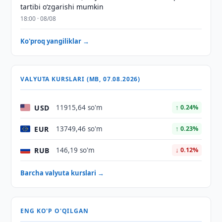
tartibi o‘zgarishi mumkin
18:00 · 08/08
Ko'proq yangiliklar →
VALYUTA KURSLARI (MB, 07.08.2026)
USD
11915,64 so'm
↑ 0.24%
EUR
13749,46 so'm
↑ 0.23%
RUB
146,19 so'm
↓ 0.12%
Barcha valyuta kurslari →
ENG KO'P O'QILGAN