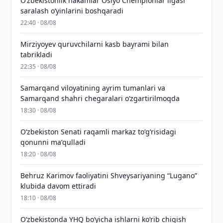
O‘zbekistonlik hakamlar Osiyo Chempionlar ligasi
saralash o‘yinlarini boshqaradi
22:40 · 08/08
Mirziyoyev quruvchilarni kasb bayrami bilan
tabrikladi
22:35 · 08/08
Samarqand viloyatining ayrim tumanlari va
Samarqand shahri chegaralari oʻzgartirilmoqda
18:30 · 08/08
Oʻzbekiston Senati raqamli markaz toʻgʻrisidagi
qonunni maʼqulladi
18:20 · 08/08
Behruz Karimov faoliyatini Shveysariyaning “Lugano”
klubida davom ettiradi
18:10 · 08/08
O‘zbekistonda YHQ bo‘yicha ishlarni ko‘rib chiqish