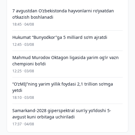
7 avgustdan O‘zbekistonda hayvonlarni ro‘yxatdan
o‘tkazish boshlanadi
18:45 · 04/08
Hukumat “Bunyodkor”ga 5 milliard so‘m ajratdi
12:45 · 03/08
Mahmud Murodov Oktagon ligasida yarim og‘ir vazn
chempioni bo‘ldi
12:25 · 03/08
“O‘zMIJ”ning yarim yillik foydasi 2,1 trillion so‘mga
yetdi
18:10 · 03/08
Samarkand-2028 giperspektral sun’iy yo‘ldoshi 5-
avgust kuni orbitaga uchiriladi
17:37 · 04/08