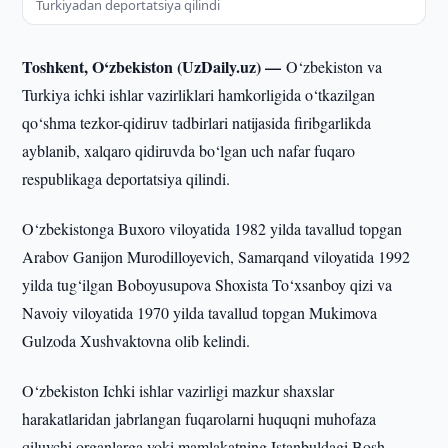
Turkiyadan deportatsiya qilindi
Toshkent, O‘zbekiston (UzDaily.uz) —
O‘zbekiston va
Turkiya ichki ishlar vazirliklari hamkorligida o‘tkazilgan
qo‘shma tezkor-qidiruv tadbirlari natijasida firibgarlikda
ayblanib, xalqaro qidiruvda bo‘lgan uch nafar fuqaro
respublikaga deportatsiya qilindi.
O‘zbekistonga Buxoro viloyatida 1982 yilda tavallud topgan
Arabov Ganijon Murodilloyevich, Samarqand viloyatida 1992
yilda tug‘ilgan Boboyusupova Shoxista To‘xsanboy qizi va
Navoiy viloyatida 1970 yilda tavallud topgan Mukimova
Gulzoda Xushvaktovna olib kelindi.
O‘zbekiston Ichki ishlar vazirligi mazkur shaxslar
harakatlaridan jabrlangan fuqarolarni huquqni muhofaza
qiluvchi organlarga yoki mamlakatning Istanbuldagi Bosh