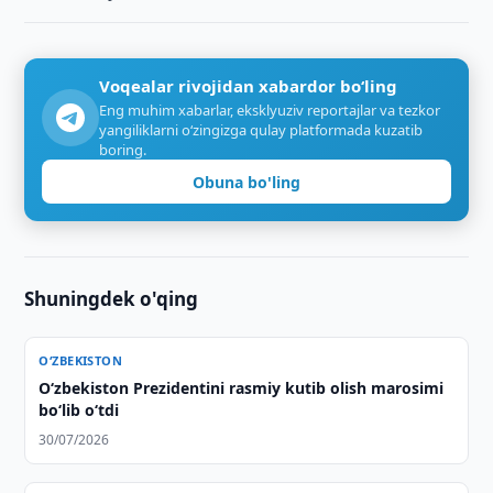
Voqealar rivojidan xabardor bo‘ling
Eng muhim xabarlar, eksklyuziv reportajlar va tezkor
yangiliklarni o‘zingizga qulay platformada kuzatib
boring.
Obuna bo'ling
Shuningdek o'qing
O‘ZBEKISTON
Oʻzbekiston Prezidentini rasmiy kutib olish marosimi
boʻlib oʻtdi
30/07/2026