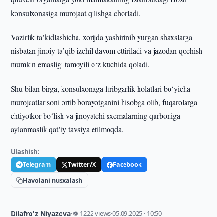
konsulxonasiga murojaat qilishga chorladi.
Vazirlik taʼkidlashicha, xorijda yashirinib yurgan shaxslarga
nisbatan jinoiy taʼqib izchil davom ettiriladi va jazodan qochish
mumkin emasligi tamoyili o‘z kuchida qoladi.
Shu bilan birga, konsulxonaga firibgarlik holatlari bo‘yicha
murojaatlar soni ortib borayotganini hisobga olib, fuqarolarga
ehtiyotkor bo‘lish va jinoyatchi sxemalarning qurboniga
aylanmaslik qatʼiy tavsiya etilmoqda.
Ulashish:
Telegram
Twitter/X
Facebook
Havolani nusxalash
Dilafro'z Niyazova
·
👁 1222 views
·
05.09.2025 · 10:50