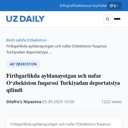
Infografika
Maxsus loyihalar
O'z
Bosh sahifa
O‘zbekiston
›
›
Firibgarlikda ayblanayotgan uch nafar O‘zbekiston fuqarosi
Turkiyadan deportatsiya …
O‘ZBEKISTON
Firibgarlikda ayblanayotgan uch nafar
O‘zbekiston fuqarosi Turkiyadan deportatsiya
qilindi
Dilafro'z Niyazova
·
05.09.2025
·
10:50
·
1222 views
Firibgarlikda ayblanayotgan uch nafar O‘zbekiston fuqarosi