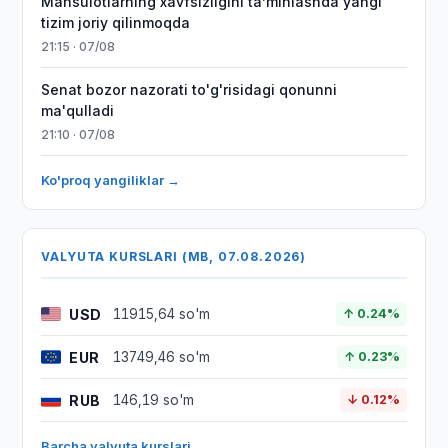
Mahsulotlarning xavfsizligini taʼminlashda yangi
tizim joriy qilinmoqda
21:15 · 07/08
Senat bozor nazorati to'g'risidagi qonunni
ma'qulladi
21:10 · 07/08
Ko'proq yangiliklar →
VALYUTA KURSLARI (MB, 07.08.2026)
USD
11915,64 so'm
↑ 0.24%
EUR
13749,46 so'm
↑ 0.23%
RUB
146,19 so'm
↓ 0.12%
Barcha valyuta kurslari →