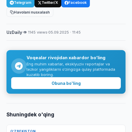
Telegram
Twitter/X
Facebook
Havolani nusxalash
UzDaily
·
👁 1145 views
·
05.09.2025 · 11:45
Voqealar rivojidan xabardor bo‘ling
Eng muhim xabarlar, eksklyuziv reportajlar va
tezkor yangiliklarni o‘zingizga qulay platformada
kuzatib boring.
Obuna bo'ling
Shuningdek o'qing
O‘ZBEKISTON