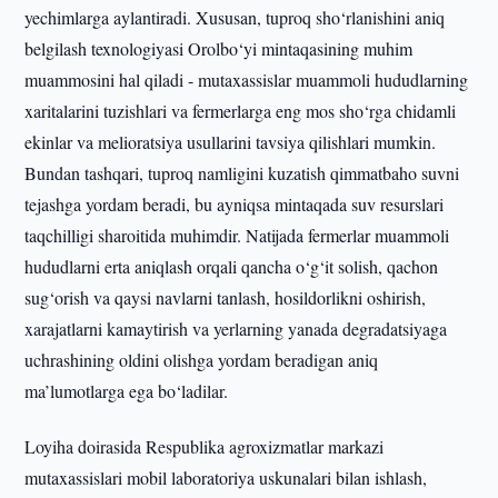
yechimlarga aylantiradi. Xususan, tuproq sho‘rlanishini aniq
belgilash texnologiyasi Orolbo‘yi mintaqasining muhim
muammosini hal qiladi - mutaxassislar muammoli hududlarning
xaritalarini tuzishlari va fermerlarga eng mos sho‘rga chidamli
ekinlar va melioratsiya usullarini tavsiya qilishlari mumkin.
Bundan tashqari, tuproq namligini kuzatish qimmatbaho suvni
tejashga yordam beradi, bu ayniqsa mintaqada suv resurslari
taqchilligi sharoitida muhimdir. Natijada fermerlar muammoli
hududlarni erta aniqlash orqali qancha o‘g‘it solish, qachon
sug‘orish va qaysi navlarni tanlash, hosildorlikni oshirish,
xarajatlarni kamaytirish va yerlarning yanada degradatsiyaga
uchrashining oldini olishga yordam beradigan aniq
ma’lumotlarga ega bo‘ladilar.
Loyiha doirasida Respublika agroxizmatlar markazi
mutaxassislari mobil laboratoriya uskunalari bilan ishlash,