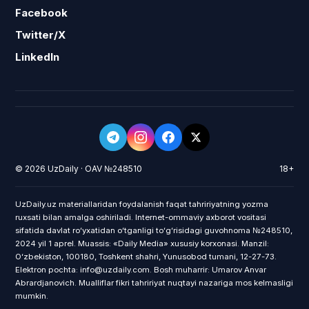
Facebook
Twitter/X
LinkedIn
© 2026 UzDaily · OAV №248510
18+
UzDaily.uz materiallaridan foydalanish faqat tahririyatning yozma
ruxsati bilan amalga oshiriladi. Internet-ommaviy axborot vositasi
sifatida davlat roʻyxatidan oʻtganligi toʻgʻrisidagi guvohnoma №248510,
2024 yil 1 aprel. Muassis: «Daily Media» xususiy korxonasi. Manzil:
Oʻzbekiston, 100180, Toshkent shahri, Yunusobod tumani, 12-27-73.
Elektron pochta: info@uzdaily.com. Bosh muharrir: Umarov Anvar
Abrardjanovich. Mualliflar fikri tahririyat nuqtayi nazariga mos kelmasligi
mumkin.