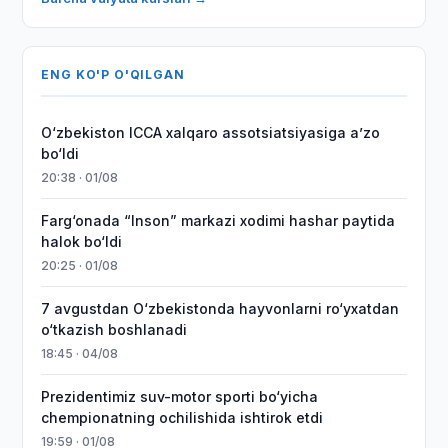
ENG KO'P O'QILGAN
O‘zbekiston ICCA xalqaro assotsiatsiyasiga aʼzo
bo‘ldi
20:38 · 01/08
Farg‘onada “Inson” markazi xodimi hashar paytida
halok bo‘ldi
20:25 · 01/08
7 avgustdan O‘zbekistonda hayvonlarni ro‘yxatdan
o‘tkazish boshlanadi
18:45 · 04/08
Prezidentimiz suv-motor sporti bo‘yicha
chempionatning ochilishida ishtirok etdi
19:59 · 01/08