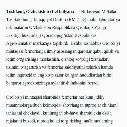
Toshkent, O‘zbekiston (UzDaily.uz) —
Birlashgan Millatlar
Tashkilotining Taraqqiyot Dasturi (BMTTD) mobil laboratoriya
uskunalarini O‘zbekiston Respublikasi Qishloq xo‘jaligi
vazirligi huzuridagi Qoraqalpog‘iston Respublikasi
Agroxizmatlar markaziga topshirdi. Ushbu tashabbus Orolbo‘yi
mintaqasi fermerlariga ilmiy asoslangan qarorlar qabul qilish va
iqlim o‘zgarishiga moslashish, qishloq xo‘jaligi xizmatlari
tizimini o‘zgartirish va fermerlar salohiyatini oshirish hamda
iqlim inqirozidan eng ko‘p zarar ko‘rgan hududlardan birini
barqaror agroekotizimga aylantirish imkonini beradi.
Orolbo‘yi mintaqasi sharoitida fermerlar har kuni jiddiy
muammolarga duch kelmoqda: sho‘rlangan tuproqlar ekinlarni
tanlashni cheklaydi, kutilmagan ob-havo sharoiti ekin ekish
rejalarini buzadi, tuproq holati to‘g‘risidagi ma’lumotlarning