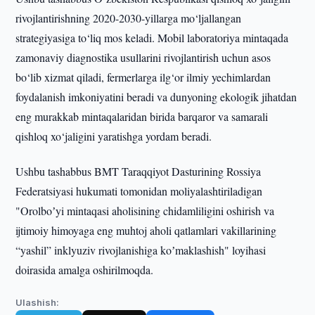
rivojlantirishning 2020-2030-yillarga mo‘ljallangan
strategiyasiga to‘liq mos keladi. Mobil laboratoriya mintaqada
zamonaviy diagnostika usullarini rivojlantirish uchun asos
bo‘lib xizmat qiladi, fermerlarga ilg‘or ilmiy yechimlardan
foydalanish imkoniyatini beradi va dunyoning ekologik jihatdan
eng murakkab mintaqalaridan birida barqaror va samarali
qishloq xo‘jaligini yaratishga yordam beradi.
Ushbu tashabbus BMT Taraqqiyot Dasturining Rossiya
Federatsiyasi hukumati tomonidan moliyalashtiriladigan
"Orolboʼyi mintaqasi aholisining chidamliligini oshirish va
ijtimoiy himoyaga eng muhtoj aholi qatlamlari vakillarining
“yashil” inklyuziv rivojlanishiga koʼmaklashish" loyihasi
doirasida amalga oshirilmoqda.
Ulashish: