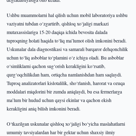
Ushbu muammolarni hal qilish uchun mobil laboratoriya ushbu
vaziyatni tubdan o‘zgartirib, qishloq xo‘jaligi markazi
mutaxassislariga 15-20 daqiqa ichida bevosita dalada
tuproqning holati haqida to‘liq ma’lumot olish imkonini beradi.
Uskunalar dala diagnostikasi va samarali barqaror dehqonchilik
uchun to‘liq asboblar to‘plamini o‘z ichiga oladi. Bu asboblar
o‘simliklarni qachon sug‘orish kerakligini ko‘rsatib,
qurg‘oqchilikdan ham, ortiqcha namlanishdan ham saqlaydi.
Tuproq analizatorlari kislotalilik, sho‘rlanish, harorat va ozuqa
moddalari miqdorini bir zumda aniqlaydi, bu esa fermerlarga
ma’lum bir hudud uchun qaysi ekinlar va qachon ekish
kerakligini aniq bilish imkonini beradi.
O‘tkazilgan uskunalar qishloq xo‘jaligi bo‘yicha maslahatlarni
umumiy tavsiyalardan har bir gektar uchun shaxsiy ilmiy