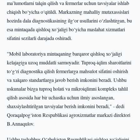
ma’lumotlarni talqin qilish va fermerlar uchun tavsiyalar ishlab
chiqish bo‘yicha o‘qitildi. Markazning mahalliy mutaxassislari
hozirda dala diagnostikasining ilg‘or usullarini o‘zlashtirgan, bu
esa mintaqada qishloq xo‘jaligi bo‘yicha maslahat xizmatlari
sifatini sezilarli darajada oshiradi.
"Mobil laboratoriya mintaqaning barqaror qishloq xo‘jaligi
kelajagiga uzoq muddatli sarmoyadir. Tuproq-iqlim sharoitlarini
to‘g‘ri diagnostika qilish fermerlarga mahsulot sifatini oshirish
va xalqaro standartlarga javob berish imkonini beradi. Ushbu
uskunalar bizga tuproq holati va mikroiqlimni kompleks tahlil
qilish asosida har bir uchastka uchun ilmiy asoslangan,
shaxsiylashtirilgan tavsiyalar berish imkonini beradi," - dedi
Qoraqalpog‘iston Respublikasi agroxizmatlar markazi direktori
B.Annaqulov.
Ushbu tashabbus O‘zbekiston Respublikasi qishloq xo‘jaligini