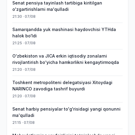
Senat pensiya tayinlash tartibiga kiritilgan
o'zgartirishlarni ma'qulladi
21:30 · 07/08
Samarqandda yuk mashinasi haydovchisi YTHda
halok bo‘ldi
21:25 · 07/08
Oʻzbekiston va JICA erkin iqtisodiy zonalarni
rivojlantirish boʻyicha hamkorlikni kengaytirmoqda
21:20 · 07/08
Toshkent metropoliteni delegatsiyasi Xitoydagi
NARINCO zavodiga tashrif buyurdi
21:20 · 07/08
Senat harbiy pensiyalar to'g'risidagi yangi qonunni
ma'qulladi
21:15 · 07/08