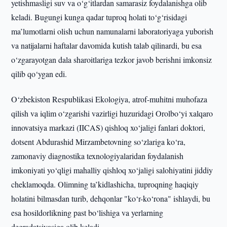
yetishmasligi suv va o‘g‘itlardan samarasiz foydalanishga olib
keladi. Bugungi kunga qadar tuproq holati to‘g‘risidagi
ma’lumotlarni olish uchun namunalarni laboratoriyaga yuborish
va natijalarni haftalar davomida kutish talab qilinardi, bu esa
o‘zgarayotgan dala sharoitlariga tezkor javob berishni imkonsiz
qilib qo‘ygan edi.
O‘zbekiston Respublikasi Ekologiya, atrof-muhitni muhofaza
qilish va iqlim o‘zgarishi vazirligi huzuridagi Orolbo‘yi xalqaro
innovatsiya markazi (IICAS) qishloq xo‘jaligi fanlari doktori,
dotsent Abdurashid Mirzambetovning so‘zlariga ko‘ra,
zamonaviy diagnostika texnologiyalaridan foydalanish
imkoniyati yo‘qligi mahalliy qishloq xo‘jaligi salohiyatini jiddiy
cheklamoqda. Olimning ta’kidlashicha, tuproqning haqiqiy
holatini bilmasdan turib, dehqonlar "ko‘r-ko‘rona" ishlaydi, bu
esa hosildorlikning past bo‘lishiga va yerlarning
degradatsiyasiga olib keladi.