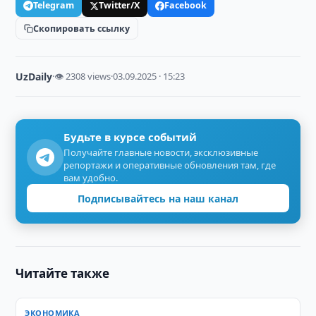
Telegram
Twitter/X
Facebook
Скопировать ссылку
UzDaily
·
👁 2308 views
·
03.09.2025 · 15:23
Будьте в курсе событий
Получайте главные новости, эксклюзивные
репортажи и оперативные обновления там, где
вам удобно.
Подписывайтесь на наш канал
Читайте также
ЭКОНОМИКА