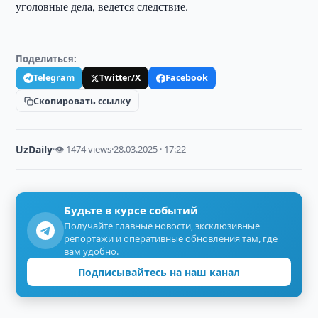
уголовные дела, ведется следствие.
Поделиться:
Telegram
Twitter/X
Facebook
Скопировать ссылку
UzDaily
·
👁 1474 views
·
28.03.2025 · 17:22
Будьте в курсе событий
Получайте главные новости, эксклюзивные
репортажи и оперативные обновления там, где
вам удобно.
Подписывайтесь на наш канал