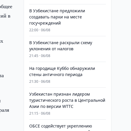
общее
В Узбекистане предложили
ний в
создавать парки на месте
госучреждений
22:00 · 06/08
ых
В Узбекистане раскрыли схему
уклонения от налогов
21:45 · 06/08
На городище Куббо обнаружили
па
стены античного периода
21:30 · 06/08
Узбекистан признан лидером
я
туристического роста в Центральной
Азии по версии WTTC
раля
21:15 · 06/08
ОБСЕ содействует укреплению