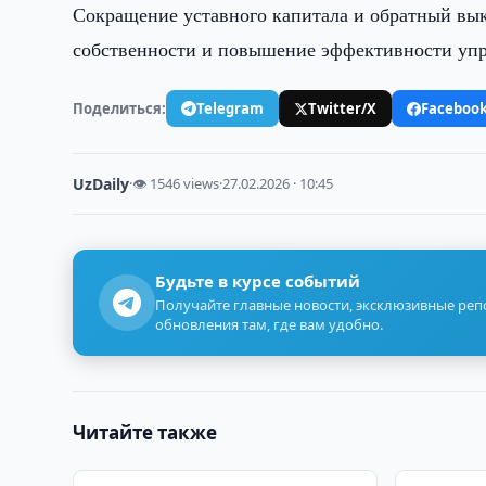
Сокращение уставного капитала и обратный вы
собственности и повышение эффективности упр
Поделиться:
Telegram
Twitter/X
Faceboo
UzDaily
·
👁 1546 views
·
27.02.2026 · 10:45
Будьте в курсе событий
Получайте главные новости, эксклюзивные ре
обновления там, где вам удобно.
Читайте также