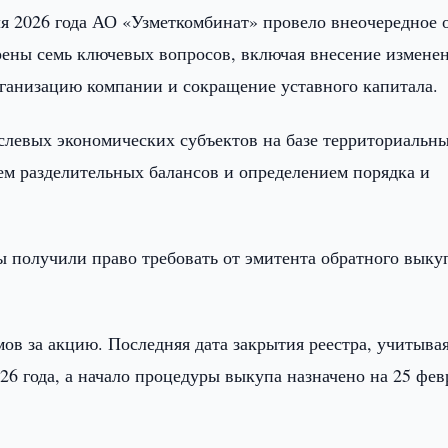
ля 2026 года АО «Узметкомбинат» провело внеочередное 
рены семь ключевых вопросов, включая внесение измене
рганизацию компании и сокращение уставного капитала.
слевых экономических субъектов на базе территориальн
ием разделительных балансов и определением порядка и
ы получили право требовать от эмитента обратного выку
мов за акцию. Последняя дата закрытия реестра, учитыва
26 года, а начало процедуры выкупа назначено на 25 фев