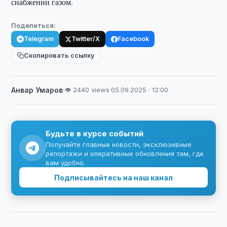
снабжении газом.
Поделиться:
Telegram
Twitter/X
Facebook
Скопировать ссылку
Анвар Умаров
·
👁 2440 views
·
05.09.2025 · 12:00
Будьте в курсе событий
Получайте главные новости, эксклюзивные
репортажи и оперативные обновления там, где
вам удобно.
Подписывайтесь на наш канал