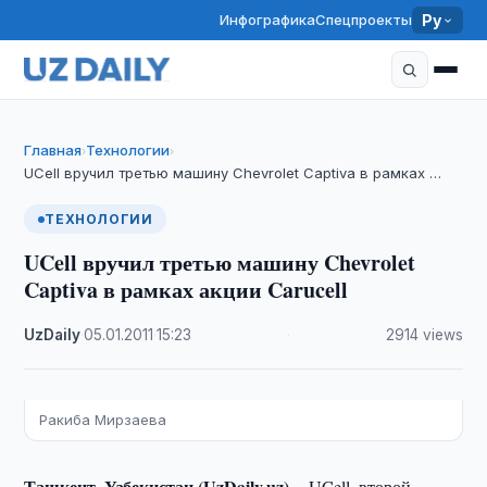
Инфографика
Спецпроекты
Ру
Главная
Технологии
›
›
UCell вручил третью машину Chevrolet Captiva в рамках …
ТЕХНОЛОГИИ
UCell вручил третью машину Chevrolet
Captiva в рамках акции Carucell
UzDaily
·
05.01.2011
·
15:23
·
2914 views
Ракиба Мирзаева
Ташкент, Узбекистан (UzDaily.uz) --
UCell, второй