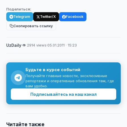
Поделиться:
Telegram
Twitter/X
Facebook
Скопировать ссылку
UzDaily
·
👁 2914 views
·
05.01.2011 · 15:23
Будьте в курсе событий
Получайте главные новости, эксклюзивные
репортажи и оперативные обновления там, где
вам удобно.
Подписывайтесь на наш канал
Читайте также