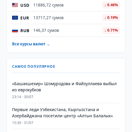
USD
11886,72 сумов
↓ 0.46%
EUR
13717,27 сумов
↓ 0.19%
RUB
146,37 сумов
↓ 0.71%
Все курсы валют →
САМОЕ ПОПУЛЯРНОЕ
«Башакшехир» Шомуродова и Файзуллаева выбыл
из еврокубков
23:14 · 30/07
Первые леди Узбекистана, Кыргызстана и
Азербайджана посетили центр «Алтын Балалык»
15:30 · 31/07