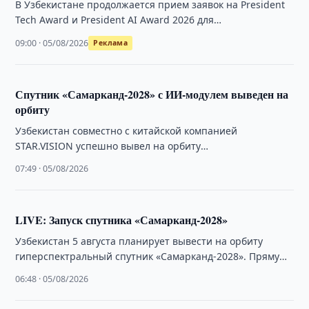
В Узбекистане продолжается прием заявок на President
Tech Award и President AI Award 2026 для
технологических и AI-стартапов. Общий фонд …
09:00 · 05/08/2026
Реклама
Спутник «Самарканд-2028» с ИИ-модулем выведен на
орбиту
Узбекистан совместно с китайской компанией
STAR.VISION успешно вывел на орбиту
гиперспектральный спутник «Самарканд-2028», открыв
07:49 · 05/08/2026
новый этап развития национальной космической
программы.
LIVE: Запуск спутника «Самарканд-2028»
Узбекистан 5 августа планирует вывести на орбиту
гиперспектральный спутник «Самарканд-2028». Прямую
трансляцию запуска можно посмотреть на нашем сайте.
06:48 · 05/08/2026