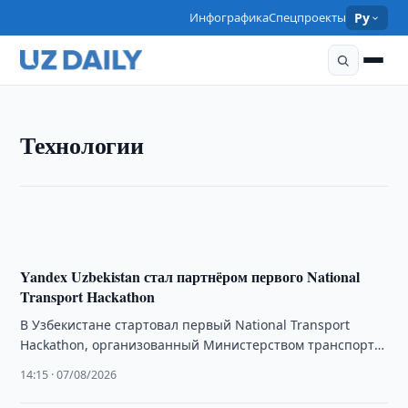
Инфографика
Спецпроекты
Ру
ТЕХНОЛОГИИ
Технологии
Узбекистан впервые примет Международную
олимпиаду по информатике
16:30 · 07/08/2026
Yandex Uzbekistan стал партнёром первого National
Transport Hackathon
В Узбекистане стартовал первый National Transport
Hackathon, организованный Министерством транспорта,
Центром цифрового транспорта и Yandex Uzbekistan. В
14:15 · 07/08/2026
течение трёх дней …