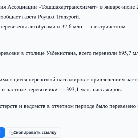
ия Ассоциации «Тошшахартрансхизмат» в январе-июне 
общает газета Poytaxt Transporti.
перевезены автобусами и 37,6 млн. – электрическим
евозки в столице Узбекистана, всего перевезли 695,7 м
нимающиеся перевозкой пассажиров с привлечением част
в и частные перевозчики — 393,1 млн. пассажиров.
терств и ведомств в отчетном периоде было перевезено 
k
Скопировать ссылку