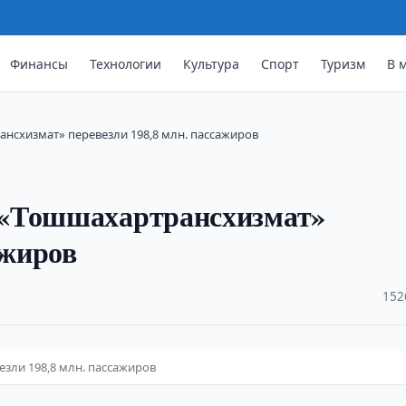
Финансы
Технологии
Культура
Спорт
Туризм
В 
нсхизмат» перевезли 198,8 млн. пассажиров
 «Тошшахартрансхизмат»
ажиров
·
152
зли 198,8 млн. пассажиров