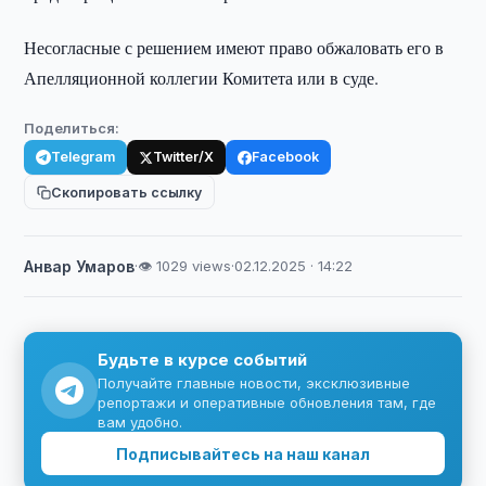
Несогласные с решением имеют право обжаловать его в
Апелляционной коллегии Комитета или в суде.
Поделиться:
Telegram
Twitter/X
Facebook
Скопировать ссылку
Анвар Умаров
·
👁 1029 views
·
02.12.2025 · 14:22
Будьте в курсе событий
Получайте главные новости, эксклюзивные
репортажи и оперативные обновления там, где
вам удобно.
Подписывайтесь на наш канал