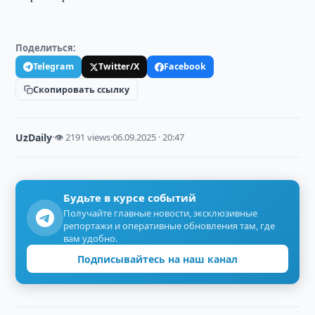
Поделиться:
Telegram
Twitter/X
Facebook
Скопировать ссылку
UzDaily
·
👁 2191 views
·
06.09.2025 · 20:47
Будьте в курсе событий
Получайте главные новости, эксклюзивные
репортажи и оперативные обновления там, где
вам удобно.
Подписывайтесь на наш канал