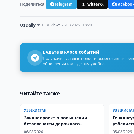
Поделиться:
Telegram
Twitter/X
Faceboo
UzDaily
·
👁 1531 views
·
25.03.2025 · 18:20
Будьте в курсе событий
Получайте главные новости, эксклюзивные ре
обновления там, где вам удобно.
Читайте также
УЗБЕКИСТАН
УЗБЕКИСТА
Законопроект о повышении
Генконсу
безопасности дорожного
узбекист
движения направлен в Сенат
Стамбуле
06/08/2026
05/08/2026