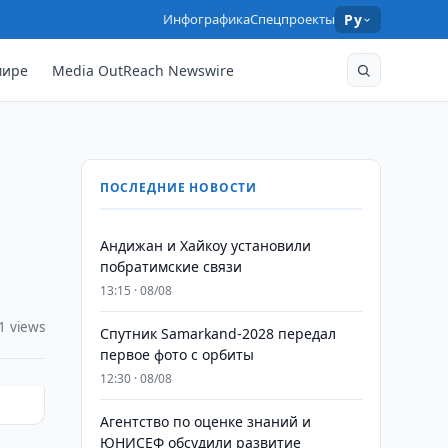
Инфографика
Спецпроекты
Ру
мире
Media OutReach Newswire
ПОСЛЕДНИЕ НОВОСТИ
Андижан и Хайкоу установили
побратимские связи
13:15 · 08/08
1 views
Спутник Samarkand-2028 передал
первое фото с орбиты
12:30 · 08/08
Агентство по оценке знаний и
ЮНИСЕФ обсудили развитие