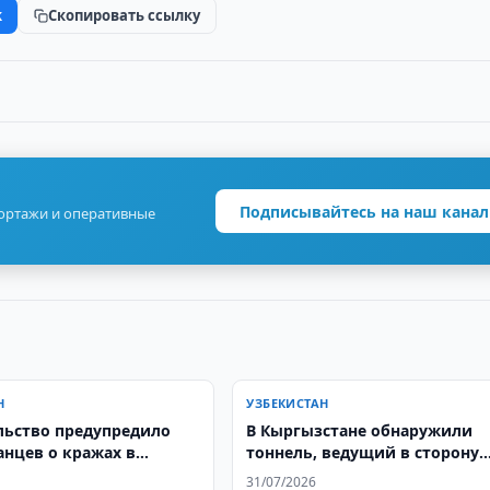
k
Скопировать ссылку
Подписывайтесь на наш канал
портажи и оперативные
Н
УЗБЕКИСТАН
льство предупредило
В Кыргызстане обнаружили
анцев о кражах в
тоннель, ведущий в сторону
Узбекистана
31/07/2026