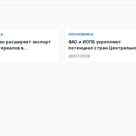
КА
ЭКОНОМИКА
ан расширяет экспорт
ФАО и ИОПБ укрепляют
ериалов в
потенциал стран Центральн
истан
Азии в области мониторинга
6
28/07/2026
саранчовых