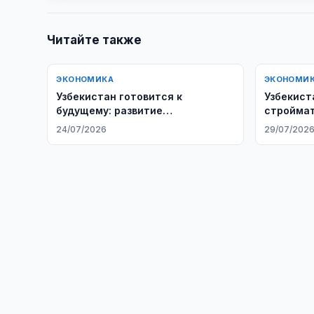
Читайте также
ЭКОНОМИКА
ЭКОНОМИ
Узбекистан готовится к
Узбекист
будущему: развитие
строймат
человеческого капитала и рынка
Туркмен
24/07/2026
29/07/202
труда до 2050 года