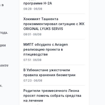
программе H-2A
 в
08:28 · 06/08
Хокимият Ташкента
и
прокомментировал ситуацию с ЖК
ORIGINAL LYUKS SERVIS
года.
08:01 · 06/08
ции
МИПТ обсудило с Aviagen
реализацию проекта в
птицеводстве
07:51 · 06/08
кенте
В Узбекистане ужесточили
правила хранения биометрии
07:23 · 06/08
н.
Родители трехмесячного Леона
просят помочь собрать средства
на лечение