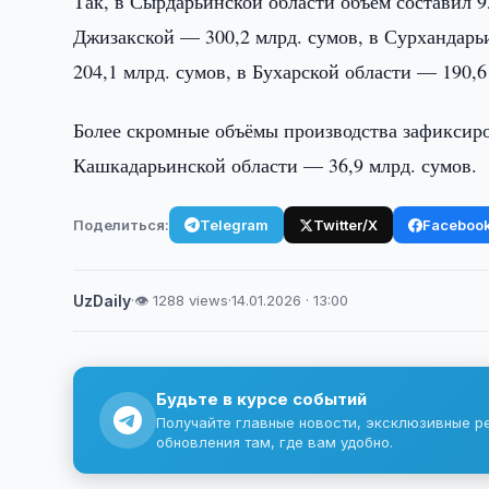
Так, в Сырдарьинской области объём составил 9
Джизакской — 300,2 млрд. сумов, в Сурхандарь
204,1 млрд. сумов, в Бухарской области — 190,
Более скромные объёмы производства зафиксиро
Кашкадарьинской области — 36,9 млрд. сумов.
Поделиться:
Telegram
Twitter/X
Faceboo
UzDaily
·
👁 1288 views
·
14.01.2026 · 13:00
Будьте в курсе событий
Получайте главные новости, эксклюзивные р
обновления там, где вам удобно.