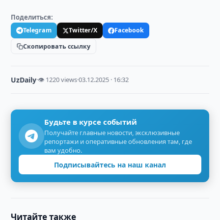
Поделиться:
Telegram
Twitter/X
Facebook
Скопировать ссылку
UzDaily
·
👁 1220 views
·
03.12.2025 · 16:32
Будьте в курсе событий
Получайте главные новости, эксклюзивные
репортажи и оперативные обновления там, где
вам удобно.
Подписывайтесь на наш канал
Читайте также