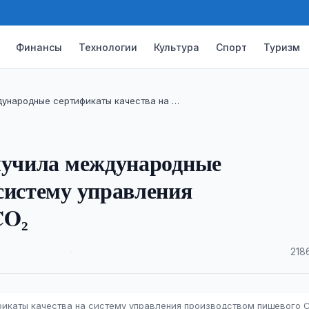
Финансы
Технологии
Культура
Спорт
Туризм
дународные сертификаты качества на …
олучила международные
систему управления
CO₂
·
218
фикаты качества на систему управления производством пищевого 