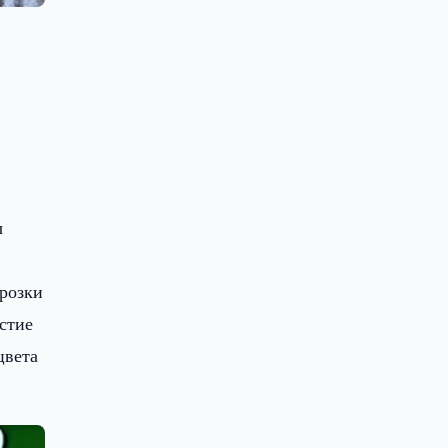
ы
орозки
стие
цвета