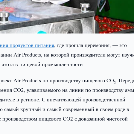
ения продуктов питания
, где прошла церемония, — это
нии Air Products, на которой производители могут изуч
о азота в пищевой промышленности
ект Air Products по производству пищевого CO₂. Перед
ения CO2, улавливаемого на линии по производству ам
дителе в регионе. С впечатляющей производственной
ько самый крупный и самый современный в своем роде в
ке производством пищевого CO2 с доказанной чистотой