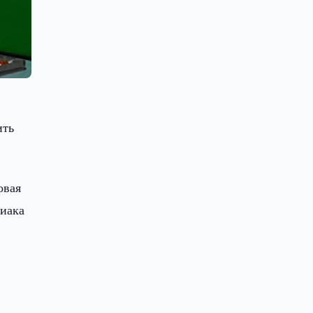
ить
овая
миака