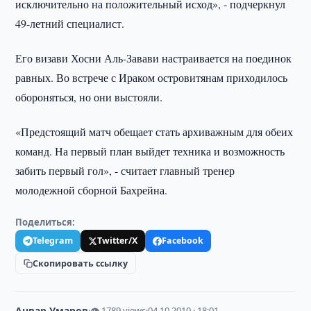
исключительно на положительный исход», - подчеркнул
49-летний специалист.
Его визави Хосни Аль-Завави настраивается на поединок
равных. Во встрече с Ираком островитянам приходилось
обороняться, но они выстояли.
«Предстоящий матч обещает стать архиважным для обеих
команд. На первый план выйдет техника и возможность
забить первый гол», - считает главный тренер
молодежной сборной Бахрейна.
Поделиться:
Telegram
Twitter/X
Facebook
Скопировать ссылку
Анвар Умаров
·
👁 1789 views
·
04.10.2010 · 18:01