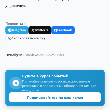
управления.
Поделиться:
Telegram
Twitter/X
Facebook
Скопировать ссылку
UzDaily
·
👁 1386 views
·
22.01.2025 · 17:21
Будьте в курсе событий
Получайте главные новости, эксклюзивные
репортажи и оперативные обновления там, где
вам удобно.
Подписывайтесь на наш канал