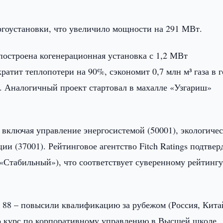
ргоустановки, что увеличило мощности на 291 МВт.
остроена когенерационная установка с 1,2 МВт
ратит теплопотери на 90%, сэкономит 0,7 млн м³ газа в г
и. Аналогичный проект стартовал в махалле «Узгариш»
включая управление энергосистемой (50001), экологиче
ии (37001). Рейтинговое агентство Fitch Ratings подтвер
«Стабильный»), что соответствует суверенному рейтинг
, 88 – повысили квалификацию за рубежом (Россия, Кита
ло курс по корпоративному управлению в Высшей школе