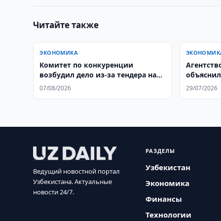
Читайте также
ЭКОНОМИКА
ЭКОНОМИК
Комитет по конкуренции
Агентств
возбудил дело из-за тендера на
объяснил
5,7 млрд. сумов
работник
07/08/2026
29/07/2026
РАЗДЕЛЫ
Узбекистан
Ведущий новостной портал
Узбекистана. Актуальные
Экономика
новости 24/7.
Финансы
Технологии