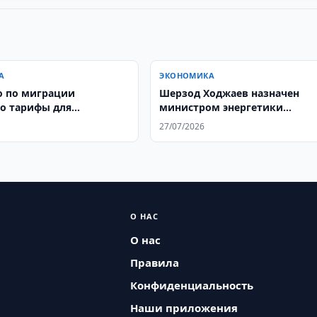
А
ЭКОНОМИКА
о по миграции
Шерзод Ходжаев назначен
о тарифы для
министром энергетики
ов в Корее
Узбекистана
27/07/2026
О НАС
О нас
Правила
Конфиденциальность
Наши приложения