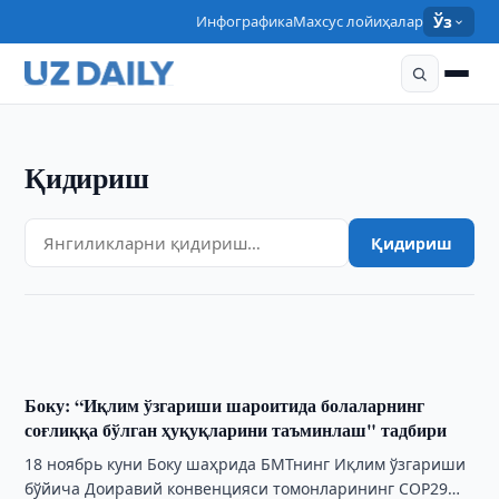
Инфографика
Махсус лойиҳалар
Ўз
Қидириш
ЎЗБЕКИСТОН
Қидириш
Она ва ўғил ис газидан заҳарланиб вафот этди
12:54 · 21/11/2024
Боку: “Иқлим ўзгариши шароитида болаларнинг
соғлиққа бўлган ҳуқуқларини таъминлаш" тадбири
18 ноябрь куни Боку шаҳрида БМТнинг Иқлим ўзгариши
бўйича Доиравий конвенцияси томонларининг COP29