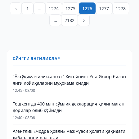
‹
1
…
1274
1275
1276
1277
1278
›
…
2182
СЎНГГИ ЯНГИЛИКЛАР
"Ўзтўқимачиликсаноат" Хитойнинг Yifa Group билан
янги лойиҳаларни муҳокама қилди
12:45 · 08/08
Тошкентда 400 млн сўмлик декларация қилинмаган
дорилар олиб қўйилди
12:40 · 08/08
Агентлик «Чодра ҳовли» мажмуаси ҳолати ҳақидаги
хабарларни рад этди