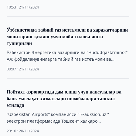
конференцияси доирасида шу мавзуда параллел тадбир
10:53 · 21/11/2024
бўлиб …
Ўзбекистонда табиий газ истеъмоли ва харажатларини
мониторинг қилиш учун мобил илова ишга
туширилди
Ўзбекистон Энергетика вазирлиги ва “Hududgazta’minot”
АЖ фойдаланувчиларга табиий газ истеъмоли ва
харажатларини реал вақт режимида кузатиш имконини
00:07 · 21/11/2024
берувчи Hudud Gaz …
Пойтахт аэропортида дам олиш учун капсулалар ва
банк-маслаҳат хизматлари шохобчалари ташкил
этилади
“Uzbekistan Airports” компанияси “ E-auksion.uz ”
электрон платформасида Тошкент халқаро
аэропортининг жўнаб кетиш терминали ва қурилаётган
23:16 · 20/11/2024
юк терминалида жой ижараси …