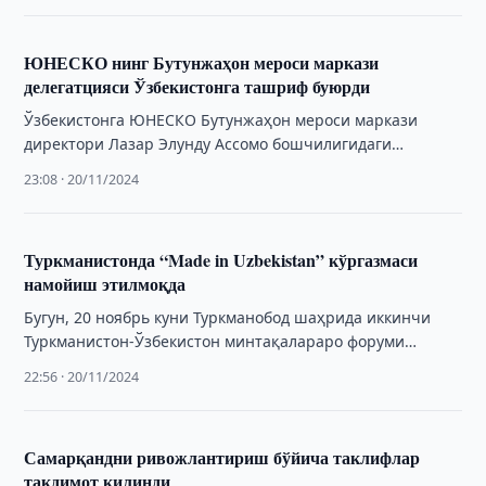
ЮНЕСКО нинг Бутунжаҳон мероси маркази
делегатцияси Ўзбекистонга ташриф буюрди
Ўзбекистонга ЮНЕСКО Бутунжаҳон мероси маркази
директори Лазар Элунду Ассомо бошчилигидаги
делегатсия ташриф буюрди.
23:08 · 20/11/2024
Туркманистонда “Made in Uzbekistan” кўргазмаси
намойиш этилмоқда
Бугун, 20 ноябрь куни Туркманобод шаҳрида иккинчи
Туркманистон-Ўзбекистон минтақалараро форуми
доирасида “Made in Uzbekistan” кўргазмасининг расмий
22:56 · 20/11/2024
очилиши бўлиб ўтди.
Самарқандни ривожлантириш бўйича таклифлар
тақдимот қилинди