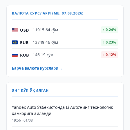
ВАЛЮТА КУРСЛАРИ (МБ, 07.08.2026)
USD
11915.64 сўм
↑ 0.24%
EUR
13749.46 сўм
↑ 0.23%
RUB
146.19 сўм
↓ 0.12%
Барча валюта курслари →
ЭНГ КЎП ЎҚИЛГАН
Yandex Auto Ўзбекистонда Li Auto’нинг технологик
ҳамкорига айланди
19:56 · 01/08