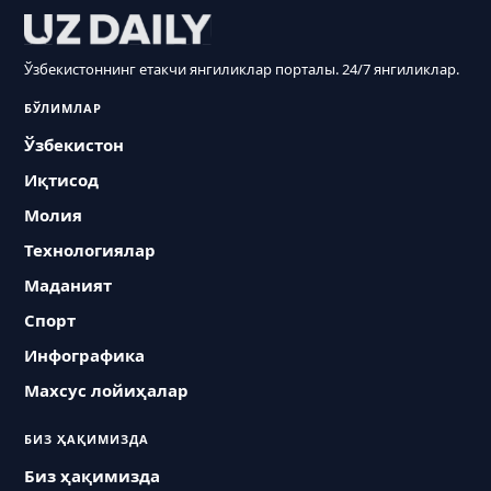
Ўзбекистоннинг етакчи янгиликлар порталы. 24/7 янгиликлар.
БЎЛИМЛАР
Ўзбекистон
Иқтисод
Молия
Технологиялар
Маданият
Спорт
Инфографика
Махсус лойиҳалар
БИЗ ҲАҚИМИЗДА
Биз ҳақимизда