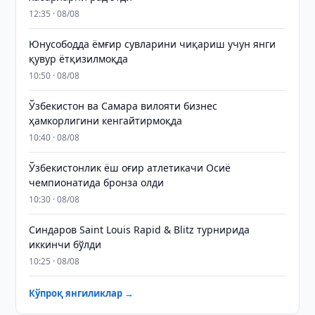
12:35 · 08/08
Юнусободда ёмғир сувларини чиқариш учун янги
қувур ётқизилмоқда
10:50 · 08/08
Ўзбекистон ва Самара вилояти бизнес
ҳамкорлигини кенгайтирмоқда
10:40 · 08/08
Ўзбекистонлик ёш оғир атлетикачи Осиё
чемпионатида бронза олди
10:30 · 08/08
Синдаров Saint Louis Rapid & Blitz турнирида
иккинчи бўлди
10:25 · 08/08
Кўпроқ янгиликлар →