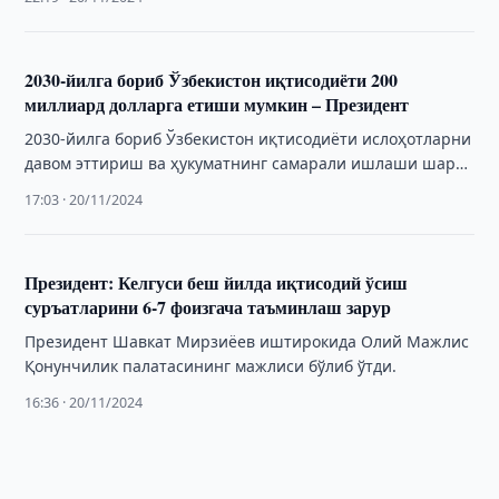
кенгайтириш ишлари бошланди.
2030-йилга бориб Ўзбекистон иқтисодиёти 200
миллиард долларга етиши мумкин – Президент
2030-йилга бориб Ўзбекистон иқтисодиёти ислоҳотларни
давом эттириш ва ҳукуматнинг самарали ишлаши шарти
билан 200 миллиард долларга етиши мумкин. Бу ҳақда …
17:03 · 20/11/2024
Президент: Келгуси беш йилда иқтисодий ўсиш
суръатларини 6-7 фоизгача таъминлаш зарур
Президент Шавкат Мирзиёев иштирокида Олий Мажлис
Қонунчилик палатасининг мажлиси бўлиб ўтди.
16:36 · 20/11/2024