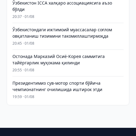
Ўзбекистон ICCA халқаро ассоциациясига аъзо
бўлди
20:37 · 01/08
Ўзбекистондаги ижтимоий муассасалар соғлом
овқатланиш тизимини такомиллаштирмоқда
20:45 · 01/08
Остонада Марказий Осиё-Корея саммитига
тайёргарлик муҳокама қилинди
20:55 · 01/08
Президентимиз сув-мотор спорти бўйича
чемпионатнинг очилишида иштирок этди
19:59 · 01/08