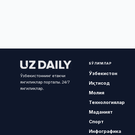
БЎЛИМЛАР
Ўзбекистон
Ўзбекистоннинг етакчи
янгиликлар порталы. 24/7
Иқтисод
янгиликлар.
Молия
Технологиялар
Маданият
Спорт
Инфографика