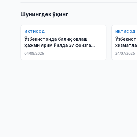
Шунингдек ўқинг
ИҚТИСОД
ИҚТИСОД
Ўзбекистонда балиқ овлаш
Ўзбекист
ҳажми ярим йилда 37 фоизга
хизматла
ошди
кенгайти
04/08/2026
24/07/2026