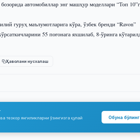
 бозорида автомобиллар энг машҳур моделлари “Топ 10”г
илий гуруҳ маълумотларига кўра, ўзбек бренди “Ravon”
кўрсаткичларини 55 поғонага яхшилаб, 8-ўринга кўтарил
Ҳаволани нусхалаш
г
Обуна бўлинг
ва тезкор янгиликларни ўзингизга қулай