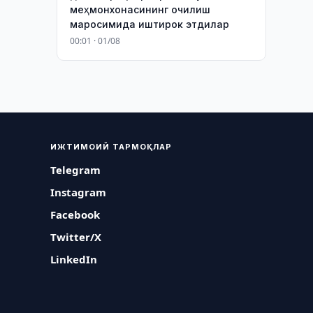
меҳмонхонасининг очилиш
маросимида иштирок этдилар
00:01 · 01/08
ИЖТИМОИЙ ТАРМОҚЛАР
Telegram
Instagram
Facebook
Twitter/X
LinkedIn