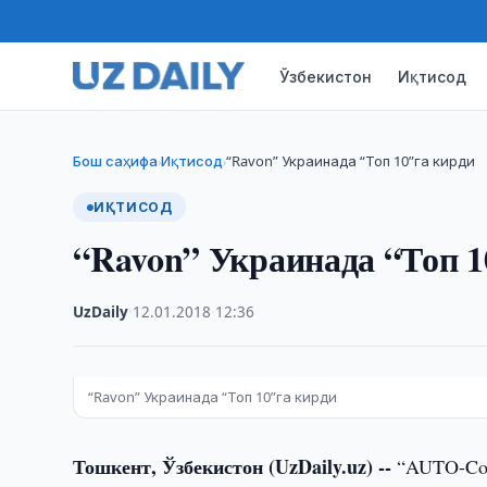
Ўзбекистон
Иқтисод
Бош саҳифа
Иқтисод
“Ravon” Украинада “Топ 10”га кирди
›
›
ИҚТИСОД
“Ravon” Украинада “Топ 1
UzDaily
·
12.01.2018
·
12:36
“Ravon” Украинада “Топ 10”га кирди
Тошкент, Ўзбекистон (UzDaily.uz) --
“AUTO-Cons