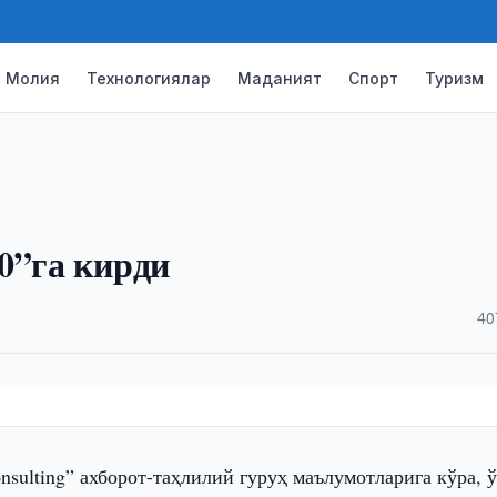
Молия
Технологиялар
Маданият
Спорт
Туризм
0”га кирди
·
40
ulting” ахборот-таҳлилий гуруҳ маълумотларига кўра, ў