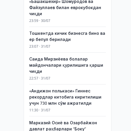
«Башакшехир» Шомуродов ва
Файзуллаев билан еврокубокдан
чиқди
23:59 · 30/07
Тошкентда кичик бизнесга бино ва
ер бепул берилади
23:07 · 31/07
Саида Мирзиёева болалар
майдончалари қурилишига қарши
чиқди
22:57 · 31/07
«Андижон полькаси» Гиннес
рекордлар китобига киритилиши
учун 730 млн сўм ажратилди
11:30 · 31/07
Марказий Осиё ва Озарбайжон
давлат раҳбарлари “Боку”