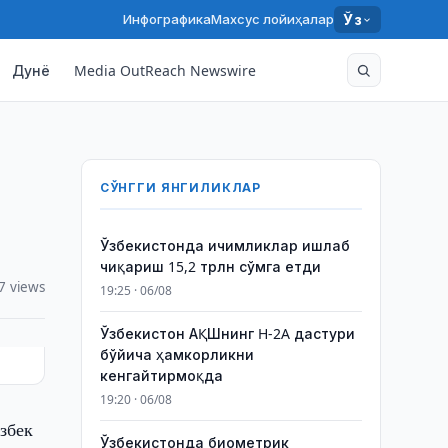
Инфографика
Махсус лойиҳалар
Ўз
Дунё
Media OutReach Newswire
СЎНГГИ ЯНГИЛИКЛАР
Ўзбекистонда ичимликлар ишлаб
чиқариш 15,2 трлн сўмга етди
7 views
19:25 · 06/08
Ўзбекистон АҚШнинг H-2A дастури
бўйича ҳамкорликни
кенгайтирмоқда
19:20 · 06/08
збек
Ўзбекистонда биометрик