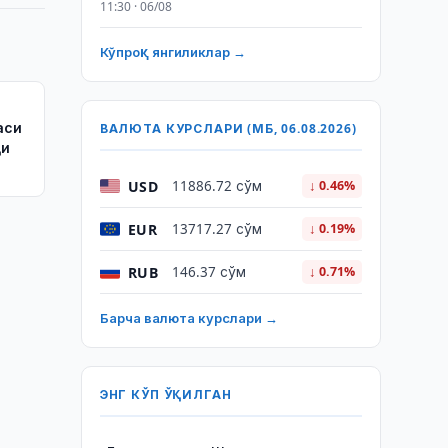
11:30 · 06/08
Кўпроқ янгиликлар →
аси
ВАЛЮТА КУРСЛАРИ (МБ, 06.08.2026)
ди
USD
11886.72 сўм
↓ 0.46%
EUR
13717.27 сўм
↓ 0.19%
RUB
146.37 сўм
↓ 0.71%
Барча валюта курслари →
ЭНГ КЎП ЎҚИЛГАН