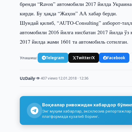
бренди “Ravon” автомобили 2017 йилда Украина
кирди. Бу ҳақда “Жаҳон” АА хабар берди.
Шундай қилиб, “AUTO-Consulting” ахборот-таҳл
автомобили 2016 йилга нисбатан 2017 йилда ўз 
2017 йилда жами 1601 та автомобиль сотилган.
Улашиш:
Telegram
Twitter/X
Facebook
UzDaily
·
👁 407 views
·
12.01.2018 · 12:36
Воқеалар ривожидан хабардор бўлин
Энг муҳим хабарлар, эксклюзив репортажлар 
платформада кузатиб боринг.