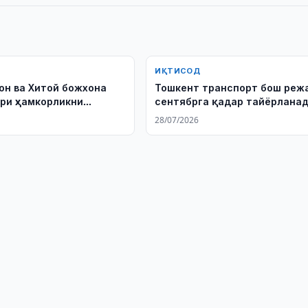
ИҚТИСОД
он ва Хитой божхона
Тошкент транспорт бош реж
ри ҳамкорликни
сентябрга қадар тайёрлана
ради
28/07/2026