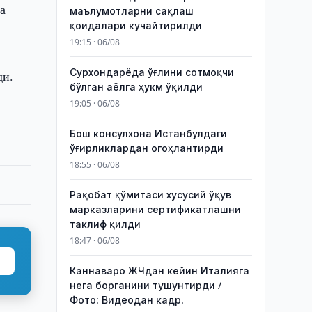
а
маълумотларни сақлаш
қоидалари кучайтирилди
19:15 · 06/08
Сурхондарёда ўғлини сотмоқчи
ди.
бўлган аёлга ҳукм ўқилди
19:05 · 06/08
Бош консулхона Истанбулдаги
ўғирликлардан огоҳлантирди
18:55 · 06/08
Рақобат қўмитаси хусусий ўқув
марказларини сертификатлашни
таклиф қилди
18:47 · 06/08
Каннаваро ЖЧдан кейин Италияга
нега борганини тушунтирди /
Фото: Видеодан кадр.