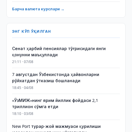
Барча валюта курслари →
ЭНГ КЎП ЎҚИЛГАН
Сенат ҳарбий пенсиялар тўғрисидаги янги
қонунни маъқуллади
21:11 · 07/08
7 августдан Ўзбекистонда ҳайвонларни
рўйхатдан ўтказиш бошланади
18:45 · 04/08
«ЎзМИЖ»нинг ярим йиллик фойдаси 2,1
триллион сўмга етди
18:10 · 03/08
New Port турар-жой мажмуаси қурилиши