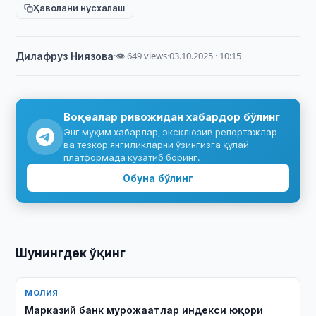
Ҳаволани нусхалаш
Дилафруз Ниязова
·
👁 649 views
·
03.10.2025 · 10:15
Воқеалар ривожидан хабардор бўлинг
Энг муҳим хабарлар, эксклюзив репортажлар
ва тезкор янгиликларни ўзингизга қулай
платформада кузатиб боринг.
Обуна бўлинг
Шунингдек ўқинг
МОЛИЯ
Марказий банк мурожаатлар индекси юқори