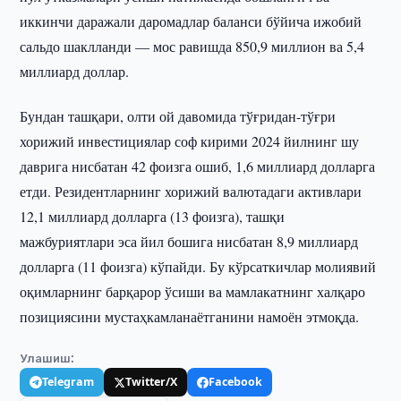
иккинчи даражали даромадлар баланси бўйича ижобий
сальдо шаклланди — мос равишда 850,9 миллион ва 5,4
миллиард доллар.
Бундан ташқари, олти ой давомида тўғридан-тўғри
хорижий инвестициялар соф кирими 2024 йилнинг шу
даврига нисбатан 42 фоизга ошиб, 1,6 миллиард долларга
етди. Резидентларнинг хорижий валютадаги активлари
12,1 миллиард долларга (13 фоизга), ташқи
мажбуриятлари эса йил бошига нисбатан 8,9 миллиард
долларга (11 фоизга) кўпайди. Бу кўрсаткичлар молиявий
оқимларнинг барқарор ўсиши ва мамлакатнинг халқаро
позициясини мустаҳкамланаётганини намоён этмоқда.
Улашиш:
Telegram
Twitter/X
Facebook