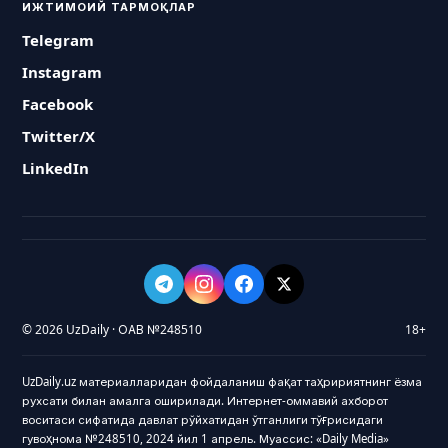
ИЖТИМОИЙ ТАРМОҚЛАР
Telegram
Instagram
Facebook
Twitter/X
LinkedIn
© 2026 UzDaily · ОАВ №248510
18+
UzDaily.uz материалларидан фойдаланиш фақат таҳририятнинг ёзма
рухсати билан амалга оширилади. Интернет-оммавий ахборот
воситаси сифатида давлат рўйхатидан ўтганлиги тўғрисидаги
гувоҳнома №248510, 2024 йил 1 апрель. Муассис: «Daily Media»