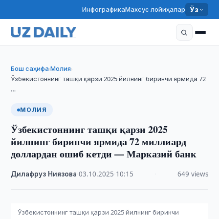
Инфографика
Махсус лойиҳалар
Ўз
Бош саҳифа
Молия
›
›
Ўзбекистоннинг ташқи қарзи 2025 йилнинг биринчи ярмида 72
…
МОЛИЯ
Ўзбекистоннинг ташқи қарзи 2025
йилнинг биринчи ярмида 72 миллиард
доллардан ошиб кетди — Марказий банк
Дилафруз Ниязова
·
03.10.2025
·
10:15
·
649 views
Ўзбекистоннинг ташқи қарзи 2025 йилнинг биринчи