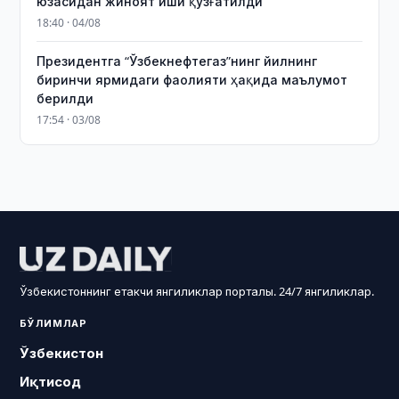
юзасидан жиноят иши қўзғатилди
18:40 · 04/08
Президентга “Ўзбекнефтегаз”нинг йилнинг
биринчи ярмидаги фаолияти ҳақида маълумот
берилди
17:54 · 03/08
Ўзбекистоннинг етакчи янгиликлар порталы. 24/7 янгиликлар.
БЎЛИМЛАР
Ўзбекистон
Иқтисод