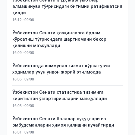
алмашинуви тўғрисидаги битимни ратификатсия
қилди
16:12 · 09/08
Ўзбекистон Сенати қочқинларга ёрдам
кўрсатиш тўғрисидаги шартномани бекор
қилишни маъқуллади
16:09 · 09/08
Ўзбекистонда коммунал хизмат кўрсатувчи
ходимлар учун унвон жорий этилмоқда
16:06 · 09/08
Ўзбекистон Сенати статистика тизимига
киритилган ўзгартиришларни маъқуллади
16:03 · 09/08
Ўзбекистон Сенати болалар ҳуқуқлари ва
омбудсманларни ҳимоя қилишни кучайтирди
16:01 · 09/08