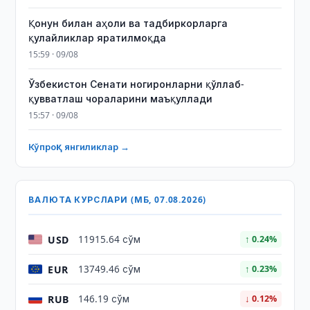
Қонун билан аҳоли ва тадбиркорларга
қулайликлар яратилмоқда
15:59 · 09/08
Ўзбекистон Сенати ногиронларни қўллаб-
қувватлаш чораларини маъқуллади
15:57 · 09/08
Кўпроқ янгиликлар →
ВАЛЮТА КУРСЛАРИ (МБ, 07.08.2026)
USD
11915.64 сўм
↑ 0.24%
EUR
13749.46 сўм
↑ 0.23%
RUB
146.19 сўм
↓ 0.12%