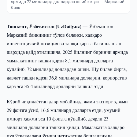
ярмида 72 миллиард доллардан ошиб кетди — Марказий
банк
Тошкент, Ўзбекистон (UzDaily.uz) —
Ўзбекистон
Марказий банкининг тўлов баланси, халқаро
инвестициявий позиция ва ташқи қарзга бағишланган
шарҳида қайд этилишича, 2025 йилнинг биринчи ярмида
мамлакатнинг ташқи қарзи 8,1 миллиард долларга
кўпайиб, 72 миллиард доллардан ошди. Шу билан бирга,
давлат ташқи қарзи 36,8 миллиард долларни, корпоратив
қарз эса 35,4 миллиард долларни ташкил этди.
Кўриб чиқилаётган давр мобайнида жами экспорт ҳажми
29 фоизга ўсиб, 16,6 миллиард долларга етди, умумий
импорт ҳажми эса 10 фоизга кўпайиб, деярли 23
миллиард долларни ташкил қилди. Мамлакатга халқаро
пул ўтказмалари ўсиши натижасида бошланғич ва