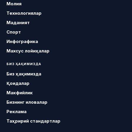
Молия
Технологиялар
Маданият
Спорт
Инфографика
Махсус лойиҳалар
БИЗ ҲАҚИМИЗДА
Биз ҳақимизда
Қоидалар
Макфийлик
Бизнинг иловалар
Реклама
Таҳририй стандартлар