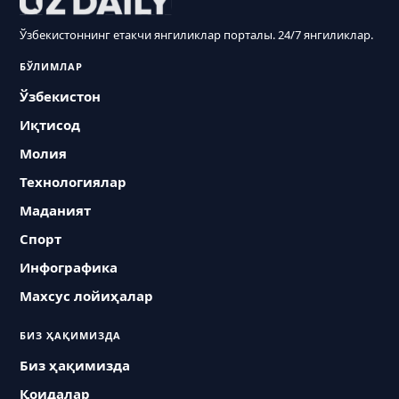
Ўзбекистоннинг етакчи янгиликлар порталы. 24/7 янгиликлар.
БЎЛИМЛАР
Ўзбекистон
Иқтисод
Молия
Технологиялар
Маданият
Спорт
Инфографика
Махсус лойиҳалар
БИЗ ҲАҚИМИЗДА
Биз ҳақимизда
Қоидалар