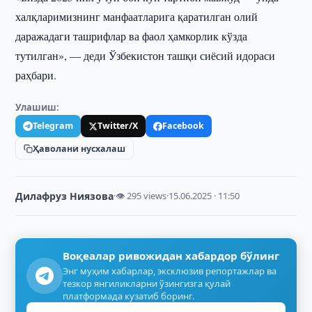
халқларимизнинг манфаатларига қаратилган олий
даражадаги ташрифлар ва фаол ҳамкорлик кўзда
тутилган», — деди Ўзбекистон ташқи сиёсий идораси
раҳбари.
Улашиш:
Telegram
Twitter/X
Facebook
Ҳаволани нусхалаш
Дилафруз Ниязова
·
👁 295 views
·
15.06.2025 · 11:50
Воқеалар ривожидан хабардор бўлинг
Энг муҳим хабарлар, эксклюзив репортажлар ва
тезкор янгиликларни ўзингизга қулай
платформада кузатиб боринг.