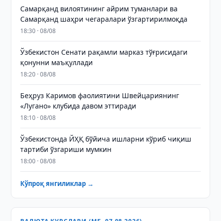
Самарқанд вилоятининг айрим туманлари ва
Самарқанд шаҳри чегаралари ўзгартирилмоқда
18:30 · 08/08
Ўзбекистон Сенати рақамли марказ тўғрисидаги
қонунни маъқуллади
18:20 · 08/08
Беҳруз Каримов фаолиятини Швейцариянинг
«Лугано» клубида давом эттиради
18:10 · 08/08
Ўзбекистонда ЙҲҚ бўйича ишларни кўриб чиқиш
тартиби ўзгариши мумкин
18:00 · 08/08
Кўпроқ янгиликлар →