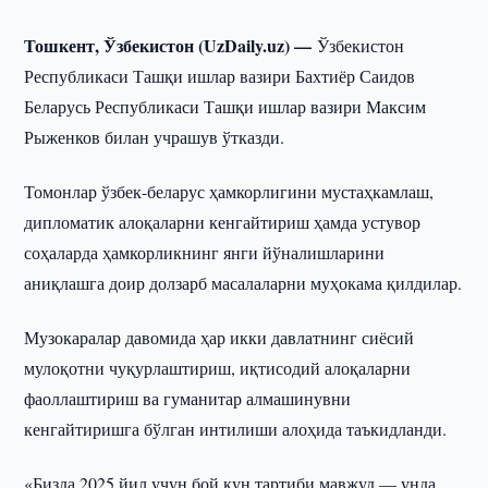
Тошкент, Ўзбекистон (UzDaily.uz) —
Ўзбекистон
Республикаси Ташқи ишлар вазири Бахтиёр Саидов
Беларусь Республикаси Ташқи ишлар вазири Максим
Рыженков билан учрашув ўтказди.
Томонлар ўзбек-беларус ҳамкорлигини мустаҳкамлаш,
дипломатик алоқаларни кенгайтириш ҳамда устувор
соҳаларда ҳамкорликнинг янги йўналишларини
аниқлашга доир долзарб масалаларни муҳокама қилдилар.
Музокаралар давомида ҳар икки давлатнинг сиёсий
мулоқотни чуқурлаштириш, иқтисодий алоқаларни
фаоллаштириш ва гуманитар алмашинувни
кенгайтиришга бўлган интилиши алоҳида таъкидланди.
«Бизда 2025 йил учун бой кун тартиби мавжуд — унда