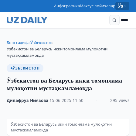
Инфографика
Махсус лойиҳалар
Ўз
Бош саҳифа
Ўзбекистон
›
›
Ўзбекистон ва Беларусь икки томонлама мулоқотни
мустаҳкамламоқда
ЎЗБЕКИСТОН
Ўзбекистон ва Беларусь икки томонлама
мулоқотни мустаҳкамламоқда
Дилафруз Ниязова
·
15.06.2025
·
11:50
·
295 views
Ўзбекистон ва Беларусь икки томонлама мулоқотни
мустаҳкамламоқда