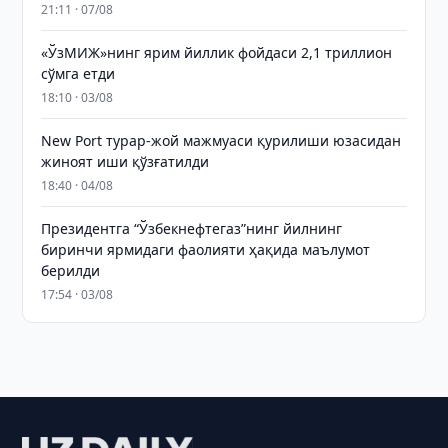
21:11 · 07/08
«ЎзМИЖ»нинг ярим йиллик фойдаси 2,1 триллион
сўмга етди
18:10 · 03/08
New Port турар-жой мажмуаси қурилиши юзасидан
жиноят иши қўзғатилди
18:40 · 04/08
Президентга “Ўзбекнефтегаз”нинг йилнинг
биринчи ярмидаги фаолияти ҳақида маълумот
берилди
17:54 · 03/08