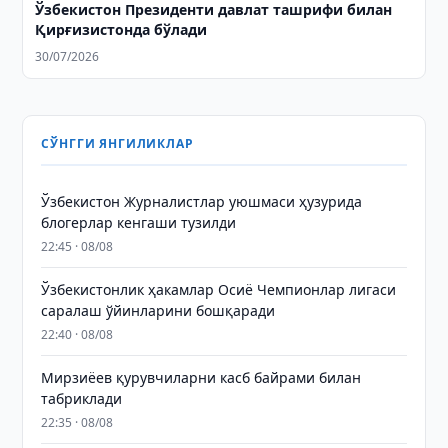
Ўзбекистон Президенти давлат ташрифи билан
Қирғизистонда бўлади
30/07/2026
СЎНГГИ ЯНГИЛИКЛАР
Ўзбекистон Журналистлар уюшмаси ҳузурида
блогерлар кенгаши тузилди
22:45 · 08/08
Ўзбекистонлик ҳакамлар Осиё Чемпионлар лигаси
саралаш ўйинларини бошқаради
22:40 · 08/08
Мирзиёев қурувчиларни касб байрами билан
табриклади
22:35 · 08/08