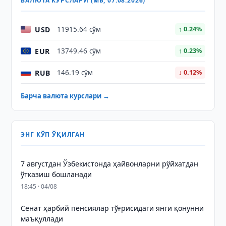
ВАЛЮТА КУРСЛАРИ (МБ, 07.08.2026)
USD
11915.64 сўм
↑ 0.24%
EUR
13749.46 сўм
↑ 0.23%
RUB
146.19 сўм
↓ 0.12%
Барча валюта курслари →
ЭНГ КЎП ЎҚИЛГАН
7 августдан Ўзбекистонда ҳайвонларни рўйхатдан
ўтказиш бошланади
18:45 · 04/08
Сенат ҳарбий пенсиялар тўғрисидаги янги қонунни
маъқуллади