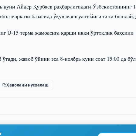
рь куни Айдер Қурбaев раҳбарлигидаги Ўзбекистоннинг 1
тбол маркази базасида ўқув-машғулот йиғинини бошлайд
нг U-15 терма жамоасига қарши икки ўртоқлик баҳсини
 ўтади, жавоб ўйини эса 8-ноябрь куни соат 15:00 да бў
Ҳаволани нусхалаш
г