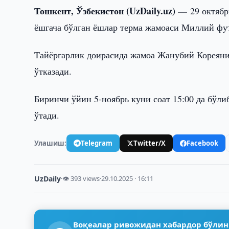
Тошкент, Ўзбекистон (UzDaily.uz) —
29 октяб
ёшгача бўлган ёшлар терма жамоаси Миллий фу
Тайёргарлик доирасида жамоа Жанубий Кореяни
ўтказади.
Биринчи ўйин 5-ноябрь куни соат 15:00 да бўлиб
ўтади.
Улашиш:
Telegram
Twitter/X
Facebook
UzDaily
·
👁 393 views
·
29.10.2025 · 16:11
Воқеалар ривожидан хабардор бўлин