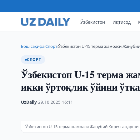
Ўзбекистон
Иқтисод
Бош саҳифа
Спорт
Ўзбекистон U-15 терма жамоаси Жанубий
›
›
СПОРТ
Ўзбекистон U-15 терма ж
икки ўртоқлик ўйини ўтка
UzDaily
·
29.10.2025
·
16:11
Ўзбекистон U-15 терма жамоаси Жанубий Кореяга қарши 