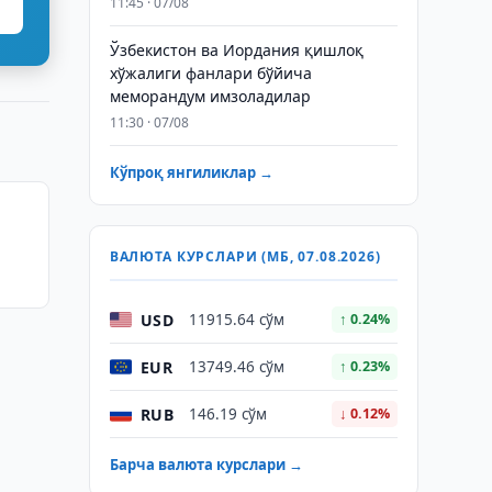
11:45 · 07/08
Ўзбекистон ва Иордания қишлоқ
хўжалиги фанлари бўйича
меморандум имзоладилар
11:30 · 07/08
Кўпроқ янгиликлар →
ВАЛЮТА КУРСЛАРИ (МБ, 07.08.2026)
USD
11915.64 сўм
↑ 0.24%
EUR
13749.46 сўм
↑ 0.23%
RUB
146.19 сўм
↓ 0.12%
Барча валюта курслари →