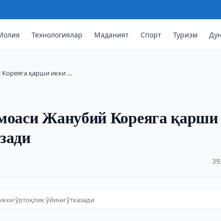
Молия
Технологиялар
Маданият
Спорт
Туризм
Ду
 Кореяга қарши икки …
амоаси Жанубий Кореяга қарши
зади
·
39
икки ўртоқлик ўйини ўтказади