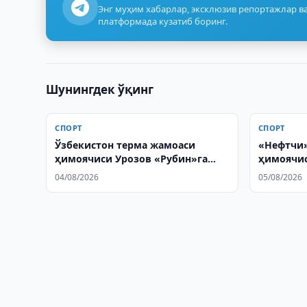
Энг муҳим хабарлар, эксклюзив репортажлар ва
платформада кузатиб боринг.
Шунингдек ўқинг
СПОРТ
СПОРТ
Ўзбекистон терма жамоаси
«Нефтчи»
ҳимоячиси Урозов «Рубин»га
ҳимоячис
ўтди
олди
04/08/2026
05/08/2026