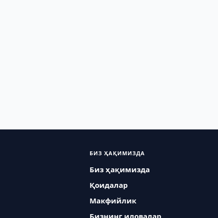
БИЗ ҲАҚИМИЗДА
Биз ҳақимизда
Қоидалар
Макфийлик
Бизнинг иловалар