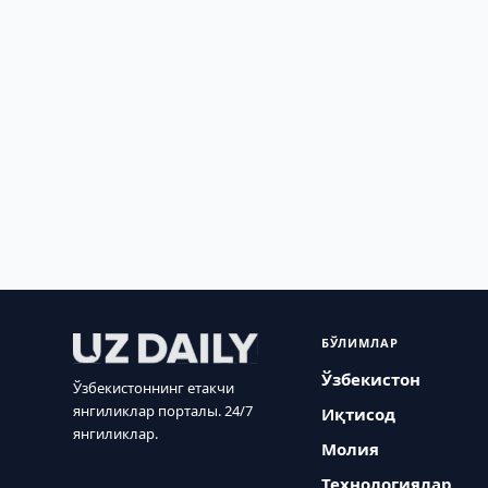
БЎЛИМЛАР
Ўзбекистон
Ўзбекистоннинг етакчи
янгиликлар порталы. 24/7
Иқтисод
янгиликлар.
Молия
Технологиялар