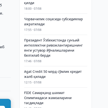
қилди
5
18:00 · 07/08
и.
Чорвачилик соҳасида субсидиялар
ажратилади
17:55 · 07/08
Президент Ўзбекистонда сунъий
интеллектни ривожлантиришнинг
либ
янги устувор йўналишларини
белгилаб берди
17:46 · 07/08
Agat Credit 50 млрд сўмлик кредит
жалб қилади
12:15 · 07/08
FIDE Самарқанд шахмат
Олимпиадаси жамоаларини
тасдиқлади