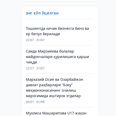
ЭНГ КЎП ЎҚИЛГАН
Тошкентда кичик бизнесга бино ва
ер бепул берилади
23:07 · 31/07
Саида Мирзиёева болалар
майдончалари қурилишига қарши
чиқди
22:57 · 31/07
Марказий Осиё ва Озарбайжон
давлат раҳбарлари “Боку”
меҳмонхонасининг очилиш
маросимида иштирок этдилар
00:01 · 01/08
Мухлиса Машарипова U17 жаҳон