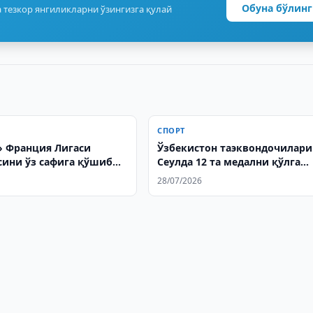
Обуна бўлинг
 тезкор янгиликларни ўзингизга қулай
СПОРТ
 Франция Лигаси
Ўзбекистон таэквондочилари
ини ўз сафига қўшиб
Сеулда 12 та медални қўлга
киритди
28/07/2026