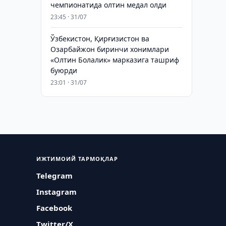
чемпионатида олтин медал олди
23:45 · 31/07
Ўзбекистон, Қирғизистон ва
Озарбайжон биринчи хонимлари
«Олтин Болалик» марказига ташриф
буюрди
23:01 · 31/07
ИЖТИМОИЙ ТАРМОҚЛАР
Telegram
Instagram
Facebook
Twitter/X