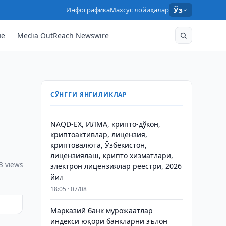
Инфографика
Махсус лойиҳалар
Ўз
нё
Media OutReach Newswire
СЎНГГИ ЯНГИЛИКЛАР
NAQD-EX, ИЛМА, крипто-дўкон,
криптоактивлар, лицензия,
криптовалюта, Ўзбекистон,
лицензиялаш, крипто хизматлари,
3 views
электрон лицензиялар реестри, 2026
йил
18:05 · 07/08
Марказий банк мурожаатлар
индекси юқори банкларни эълон