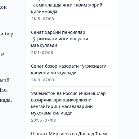
таъминлашда янги тизим жорий
ҳон
қилинмоқда
21:15 · 07/08
чи бор
Сенат ҳарбий пенсиялар
тўғрисидаги янги қонунни
маъқуллади
да
21:11 · 07/08
Сенат бозор назорати тўғрисидаги
қонунни маъқуллади
смий
21:10 · 07/08
das»
Ўзбекистон ва Россия Ички ишлар
нада,
вазирликлари ҳамкорликни
кенгайтириш масалаларини
муҳокама қилишди
20:55 · 07/08
Шавкат Мирзиёев ва Доналд Трамп