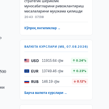
стратегик шериклик
муносабатларини ривожлантириш
масалаларини муҳокама қилишди
20:43 · 07/08
Кўпроқ янгиликлар →
р
ВАЛЮТА КУРСЛАРИ (МБ, 07.08.2026)
USD
11915.64 сўм
↑ 0.24%
500
EUR
13749.46 сўм
↑ 0.23%
RUB
146.19 сўм
↓ 0.12%
ини
Барча валюта курслари →