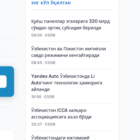
ЭНГ КЎП ЎҚИЛГАН
Қуёш панеллар эгаларига 330 млрд
сўмдан ортиқ субсидия берилди
09:00 · 01/08
Ўзбекистон ва Покистон имтиёзли
савдо режимини кенгайтиради
08:45 · 01/08
Yandex Auto Ўзбекистонда Li
Auto’нинг технологик ҳамкорига
айланди
19:56 · 01/08
Ўзбекистон ICCA халқаро
ассоциациясига аъзо бўлди
20:37 · 01/08
Ўзбекистондаги ижтимоий