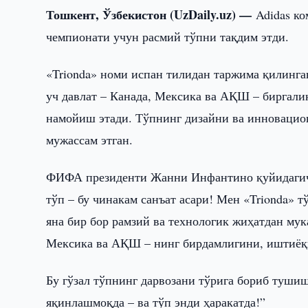
Тошкент, Ўзбекистон (UzDaily.uz) —
Adidas к
чемпионати учун расмий тўпни тақдим этди.
«Trionda» номи испан тилидан таржима қилинга
уч давлат – Канада, Мексика ва АҚШ – биргали
намойиш этади. Тўпнинг дизайни ва инновацио
мужассам этган.
ФИФА президенти Жанни Инфантино қуйидагич
тўп – бу чинакам санъат асари! Мен «Trionda» 
яна бир бор рамзий ва технологик жиҳатдан мук
Мексика ва АҚШ – нинг бирдамлигини, иштиёқи
Бу гўзал тўпнинг дарвозани тўрига бориб туши
яқинлашмоқда – ва тўп энди ҳаракатда!”