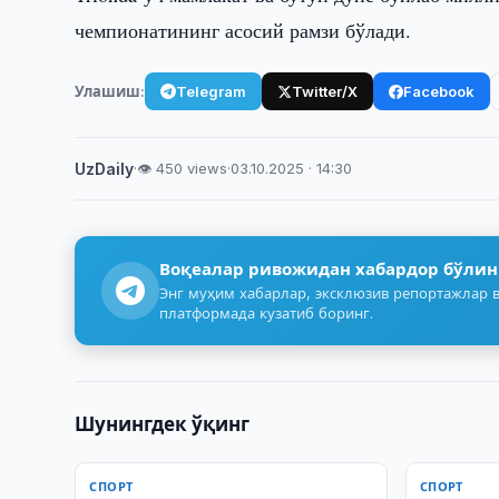
чемпионатининг асосий рамзи бўлади.
Улашиш:
Telegram
Twitter/X
Facebook
UzDaily
·
👁 450 views
·
03.10.2025 · 14:30
Воқеалар ривожидан хабардор бўлин
Энг муҳим хабарлар, эксклюзив репортажлар в
платформада кузатиб боринг.
Шунингдек ўқинг
СПОРТ
СПОРТ