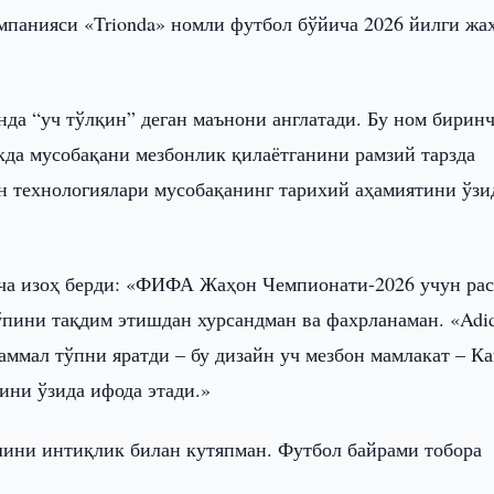
омпанияси «Trionda» номли футбол бўйича 2026 йилги жа
нда “уч тўлқин” деган маънони англатади. Бу ном бирин
кда мусобақани мезбонлик қилаётганини рамзий тарзда
н технологиялари мусобақанинг тарихий аҳамиятини ўзи
а изоҳ берди: «ФИФА Жаҳон Чемпионати-2026 учун ра
тўпини тақдим этишдан хурсандман ва фахрланаман. «Adi
аммал тўпни яратди – бу дизайн уч мезбон мамлакат – Ка
ни ўзида ифода этади.»
шини интиқлик билан кутяпман. Футбол байрами тобора