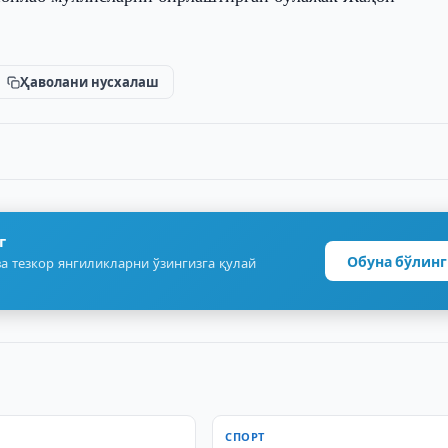
Ҳаволани нусхалаш
г
Обуна бўлинг
а тезкор янгиликларни ўзингизга қулай
СПОРТ