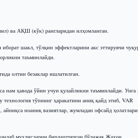
шил) ва АҚШ (кўк) рангларидан илҳомланган.
н иборат шакл, тўлқин эффектларини акс эттирувчи чуқу
рорликни таъминлайди.
ида олтин безаклар ишлатилган.
а нам ҳавода ўйин учун қулайликни таъминлайди. Унга 
 Бу технология тўпнинг ҳаракатини аниқ қайд этиб, VAR
, айниқса ноаниқ вазиятлар, жумладан офсайд ҳолатлар
лионлаб мухлисларни бирлаштирган бўлажак Жаҳон