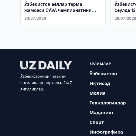
Ўзбекистон аёллар терма
Ўзбекист
жамоаси CAVA чемпионатини
Сеулда 12
ғолиблик билан якунлади
киритди
30/07/2026
28/07/202
БЎЛИМЛАР
Ўзбекистон
Ўзбекистоннинг етакчи
янгиликлар порталы. 24/7
Иқтисод
янгиликлар.
Молия
Технологиялар
Маданият
Спорт
Инфографика