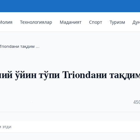
Молия
Технологиялар
Маданият
Спорт
Туризм
Ду
Triondaни тақдим …
й ўйин тўпи Triondaни тақди
·
45
м этди