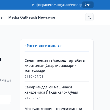
Инфографика
Махсус лойиҳалар
Ўз
нё
Media OutReach Newswire
СЎНГГИ ЯНГИЛИКЛАР
м
Сенат пенсия тайинлаш тартибига
киритилган ўзгартиришларни
маъқуллади
21:30 · 07/08
0 views
Самарқандда юк машинаси
ҳайдовчиси ЙТҲда ҳалок бўлди
21:25 · 07/08
Маҳсулотларнинг хавфсизлигини