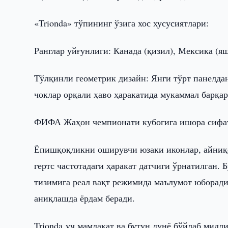
«Trionda» тўпининг ўзига хос хусусиятлари:
Ранглар уйғунлиги: Канада (қизил), Мексика (я
Тўлқинли геометрик дизайн: Янги тўрт панелда
чоклар орқали ҳаво ҳаракатида мукаммал барқа
ФИФА Жаҳон чемпионати кубогига ишора сифат
Ёпишқоқликни оширувчи юзаки иконлар, айниқс
гертс частотадаги ҳаракат датчиги ўрнатилган.
тизимига реал вақт режимида маълумот юборади
аниқлашда ёрдам беради.
Trionda уч мамлакат ва бутун дунё бўйлаб мил