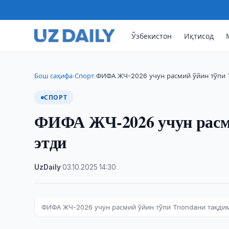
Ўзбекистон
Иқтисод
Бош саҳифа
Спорт
ФИФА ЖЧ-2026 учун расмий ўйин тўпи 
›
›
СПОРТ
ФИФА ЖЧ-2026 учун расми
этди
UzDaily
·
03.10.2025
·
14:30
ФИФА ЖЧ-2026 учун расмий ўйин тўпи Triondaни тақди