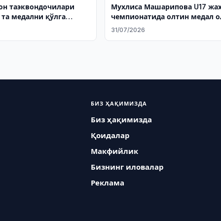
он таэквондочилари
Мухлиса Машарипова U17 жа
 та медални қўлга
чемпионатида олтин медал 
6
31/07/2026
БИЗ ҲАҚИМИЗДА
Биз ҳақимизда
Қоидалар
Макфийлик
Бизнинг иловалар
Реклама