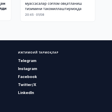
ҳон
муассасалар соғлом овқатланиш
олди
тизимини такомиллаштирмоқда
20:45 · 01/08
ИЖТИМОИЙ ТАРМОҚЛАР
Telegram
Instagram
Facebook
Twitter/X
LinkedIn