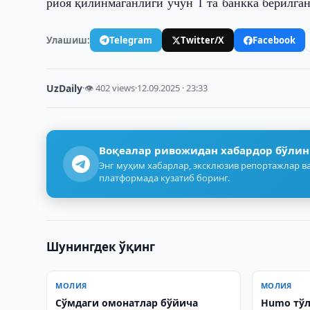
риоя қилинмаганлиги учун 1 та банкка берилга
Улашиш:
Telegram
Twitter/X
Facebook
UzDaily
·
👁 402 views
·
12.09.2025 · 23:33
Воқеалар ривожидан хабардор бўлин
Энг муҳим хабарлар, эксклюзив репортажлар ва
платформада кузатиб боринг.
Шунингдек ўқинг
МОЛИЯ
МОЛИЯ
Сўмдаги омонатлар бўйича
Humo тўл