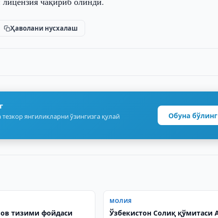
н лицензия чақириб олинди.
Ҳаволани нусхалаш
г
Обуна бўлинг
 тезкор янгиликларни ўзингизга қулай
МОЛИЯ
ов тизими фойдаси
Ўзбекистон Солиқ қўмитаси A