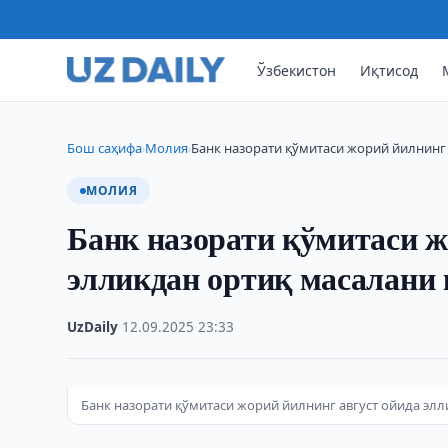
Ўзбекистон
Иқтисод
Бош саҳифа
Молия
Банк назорати қўмитаси жорий йилнинг 
›
›
МОЛИЯ
Банк назорати қўмитаси ж
элликдан ортиқ масалани 
UzDaily
·
12.09.2025
·
23:33
Банк назорати қўмитаси жорий йилнинг август ойида эл