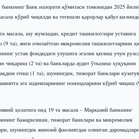
 банкнинг Банк назорати қўмитаси томонидан 2025 йилн
масала кўриб чиқилди ва тегишли қарорлар қабул қилинд
та масала, шу жумладан, кредит ташкилотлари уставига
 (9 та), янги очилаётган микромолия ташкилотларини ҳ
рининг устав фондидаги улушига эгалик қилиш учун рухс
н чиқариш (2 та) ва банкларда аудит ўтказиш ҳуқуқини
ақдим этиш (1 та), шунингдек, тижорат банклари кузату
амиятга эга ходимларининг номзодларини кўриб чиқиш (
явий ҳолатига оид 19 та масала – Марказий банкнинг
арининг бажарилиши, тижорат банклари ва микромолия
ари, шунингдек жиноий фаолиятдан олинган даромадлар