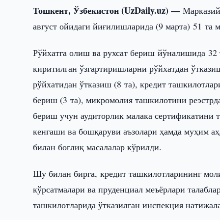
Тошкент, Ўзбекистон (UzDaily.uz) —
Марказий
август ойидаги йиғилишларида (9 марта) 51 та 
Рўйхатга олиш ва рухсат бериш йўналишида 32 
киритилган ўзгартиришларни рўйхатдан ўтказиш
рўйхатидан ўтказиш (8 та), кредит ташкилотла
бериш (3 та), микромолия ташкилотини реэстрда
бериш учун аудиторлик малака сертификатини т
кенгаши ва бошқаруви аъзолари ҳамда муҳим аҳ
билан боғлиқ масалалар кўрилди.
Шу билан бирга, кредит ташкилотларининг моли
кўрсатмалари ва пруденциал меъёрлари талабл
ташкилотларида ўтказилган инспекция натижал