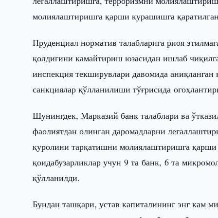
легаллаштиришга, терроризмни молиялаштириш
молиялаштиришга қарши курашишга қаратилган 
Пруденциал норматив талабларига риоя этилмаг
қолдиғини камайтириш юзасидан ишлаб чиқилга
инспекция текширувлари давомида аниқланган к
санкциялар қўлланилиши тўғрисида огоҳлантир
Шунингдек, Марказий банк талаблари ва ўтказ
фаолиятдан олинган даромадларни легаллаштир
қуролини тарқатишни молиялаштиришга қарши 
қоидабузарликлар учун 9 та банк, 6 та микромо
қўлланилди.
Бундан ташқари, устав капиталининг энг кам 