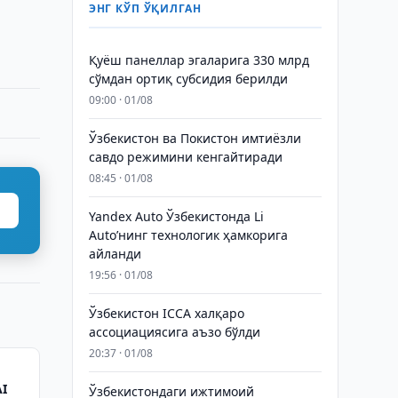
ЭНГ КЎП ЎҚИЛГАН
Қуёш панеллар эгаларига 330 млрд
сўмдан ортиқ субсидия берилди
09:00 · 01/08
Ўзбекистон ва Покистон имтиёзли
савдо режимини кенгайтиради
08:45 · 01/08
Yandex Auto Ўзбекистонда Li
Auto’нинг технологик ҳамкорига
айланди
19:56 · 01/08
Ўзбекистон ICCA халқаро
ассоциациясига аъзо бўлди
20:37 · 01/08
I
Ўзбекистондаги ижтимоий