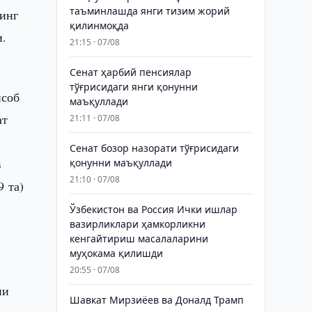
таъминлашда янги тизим жорий
инг
қилинмоқда
и.
21:15 · 07/08
Сенат ҳарбий пенсиялар
тўғрисидаги янги қонунни
исоб
маъқуллади
ат
21:11 · 07/08
Сенат бозор назорати тўғрисидаги
в
қонунни маъқуллади
21:10 · 07/08
9 та)
Ўзбекистон ва Россия Ички ишлар
вазирликлари ҳамкорликни
кенгайтириш масалаларини
муҳокама қилишди
20:55 · 07/08
ни
Шавкат Мирзиёев ва Доналд Трамп