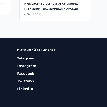
м
муассасалар соғлом овқатланиш
тизимини такомиллаштирмоқда
20:45 · 01/08
ИЖТИМОИЙ ТАРМОҚЛАР
Telegram
Instagram
Facebook
Twitter/X
LinkedIn