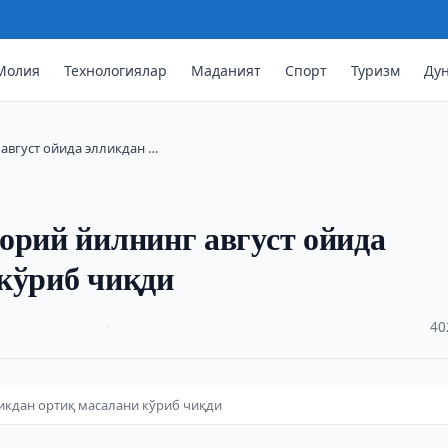
Молия
Технологиялар
Маданият
Спорт
Туризм
Ду
август ойида элликдан …
орий йилнинг август ойида
кўриб чиқди
·
40
ликдан ортиқ масалани кўриб чиқди