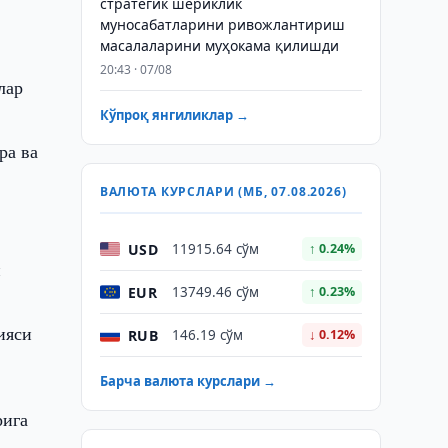
стратегик шериклик
муносабатларини ривожлантириш
масалаларини муҳокама қилишди
20:43 · 07/08
лар
Кўпроқ янгиликлар →
ра ва
ВАЛЮТА КУРСЛАРИ (МБ, 07.08.2026)
USD
11915.64 сўм
↑ 0.24%
н
EUR
13749.46 сўм
↑ 0.23%
ияси
RUB
146.19 сўм
↓ 0.12%
Барча валюта курслари →
рига