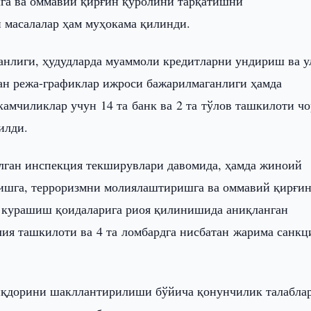
га ва оммавий қирғин қуролини тарқатишни
масалалар ҳам муҳокама қилинди.
анлиги, ҳудудларда муаммоли кредитларни ундириш ва у
н режа-графиклар ижроси бажарилмаганлиги ҳамда
амчиликлар учун 14 та банк ва 2 та тўлов ташкилоти чо
илди.
илган инспекция текширувлари давомида, ҳамда жиноий
ишга, терроризмни молиялаштиришга ва оммавий қирғи
курашиш қоидаларига риоя қилинишида аниқланган
лия ташкилоти ва 4 та ломбардга нисбатан жарима санкц
миқдорини шакллантирилиши бўйича қонунчилик талабла