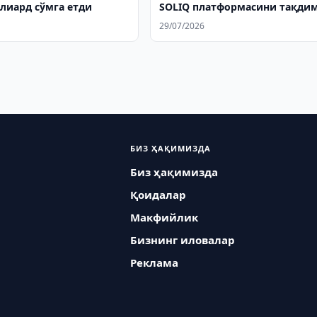
ллиард сўмга етди
SOLIQ платформасини тақди
этди
29/07/2026
БИЗ ҲАҚИМИЗДА
Биз ҳақимизда
Қоидалар
Макфийлик
Бизнинг иловалар
Реклама