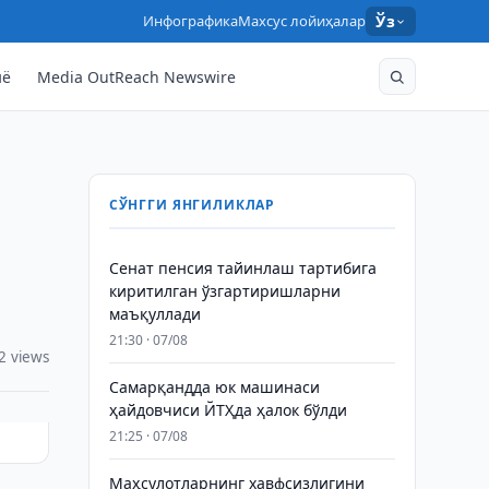
Инфографика
Махсус лойиҳалар
Ўз
нё
Media OutReach Newswire
СЎНГГИ ЯНГИЛИКЛАР
Сенат пенсия тайинлаш тартибига
киритилган ўзгартиришларни
маъқуллади
21:30 · 07/08
2 views
Самарқандда юк машинаси
ҳайдовчиси ЙТҲда ҳалок бўлди
21:25 · 07/08
Маҳсулотларнинг хавфсизлигини