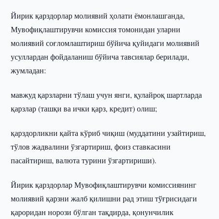
Йирик қарздорлар молиявий ҳолати ёмонлашганда,
Мувофиқлаштирувчи комиссия томонидан уларни
молиявий соғломлаштириш бўйича қуйидаги молиявий
усуллардан фойдаланиш бўйича тавсиялар берилади,
жумладан:
мавжуд қарзларни тўлаш учун янги, қулайроқ шартларда
қарзлар (ташқи ва ички қарз, кредит) олиш;
қарздорликни қайта кўриб чиқиш (муддатини узайтириш,
тўлов жадвалини ўзгартириш, фоиз ставкасини
пасайтириш, валюта турини ўзгартириши).
Йирик қарздорлар Мувофиқлаштирувчи комиссиянинг
молиявий қарзни жалб қилишни рад этиш тўғрисидаги
қароридан норози бўлган тақдирда, қонунчилик