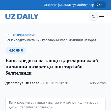
Инфографика
Махсус лойиҳалар
Ўз
Бош саҳифа
Молия
›
›
Банк кредити ва ташқи қарзларни жалб қилишни назорат …
МОЛИЯ
Банк кредити ва ташқи қарзларни жалб
қилишни назорат қилиш тартиби
белгиланди
Дилафруз Ниязова
·
27.10.2025
·
16:26
·
405 views
Банк кредити ва ташқи қарзларни жалб қилишни назорат
қилиш тартиби белгиланди