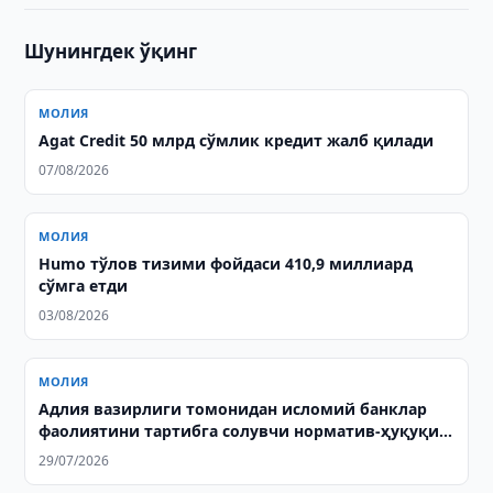
Шунингдек ўқинг
МОЛИЯ
Agat Credit 50 млрд сўмлик кредит жалб қилади
07/08/2026
МОЛИЯ
Humo тўлов тизими фойдаси 410,9 миллиард
сўмга етди
03/08/2026
МОЛИЯ
Адлия вазирлиги томонидан исломий банклар
фаолиятини тартибга солувчи норматив-ҳуқуқий
ҳужжатлар давлат рўйхатидан ўтказилди
29/07/2026