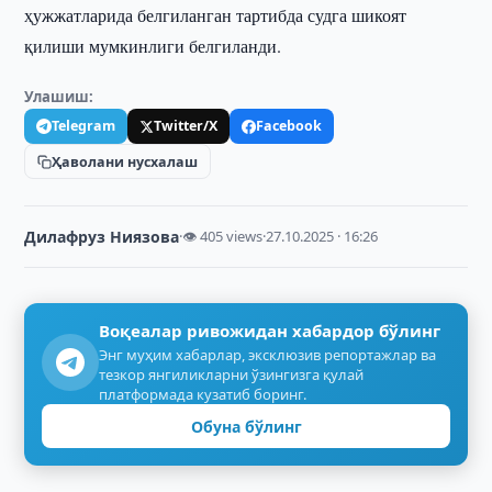
ҳужжатларида белгиланган тартибда судга шикоят
қилиши мумкинлиги белгиланди.
Улашиш:
Telegram
Twitter/X
Facebook
Ҳаволани нусхалаш
Дилафруз Ниязова
·
👁 405 views
·
27.10.2025 · 16:26
Воқеалар ривожидан хабардор бўлинг
Энг муҳим хабарлар, эксклюзив репортажлар ва
тезкор янгиликларни ўзингизга қулай
платформада кузатиб боринг.
Обуна бўлинг