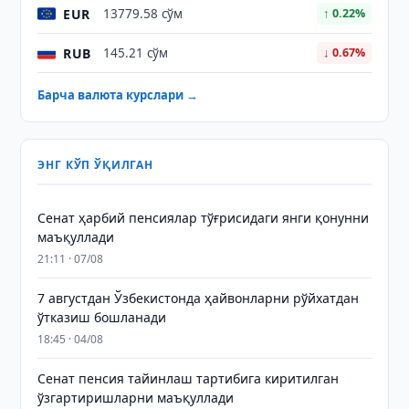
EUR
13779.58 сўм
↑ 0.22%
RUB
145.21 сўм
↓ 0.67%
Барча валюта курслари →
ЭНГ КЎП ЎҚИЛГАН
Сенат ҳарбий пенсиялар тўғрисидаги янги қонунни
маъқуллади
21:11 · 07/08
7 августдан Ўзбекистонда ҳайвонларни рўйхатдан
ўтказиш бошланади
18:45 · 04/08
Сенат пенсия тайинлаш тартибига киритилган
ўзгартиришларни маъқуллади