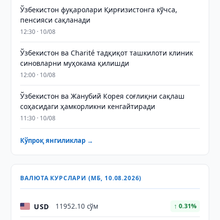
Ўзбекистон фуқаролари Қирғизистонга кўчса,
пенсияси сақланади
12:30 · 10/08
Ўзбекистон ва Charité тадқиқот ташкилоти клиник
синовларни муҳокама қилишди
12:00 · 10/08
Ўзбекистон ва Жанубий Корея соғлиқни сақлаш
соҳасидаги ҳамкорликни кенгайтиради
11:30 · 10/08
Кўпроқ янгиликлар →
ВАЛЮТА КУРСЛАРИ (МБ, 10.08.2026)
USD
11952.10 сўм
↑ 0.31%