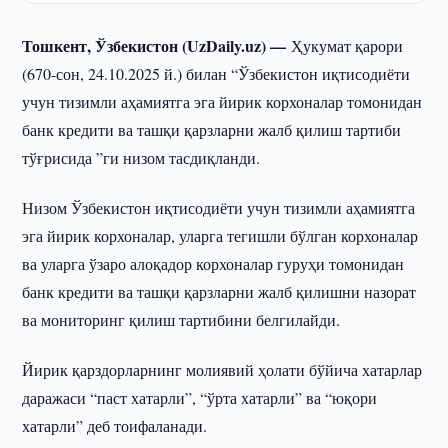
Тошкент, Ўзбекистон (UzDaily.uz) —
Ҳукумат қарори
(670-сон, 24.10.2025 й.) билан “Ўзбекистон иқтисодиёти
учун тизимли аҳамиятга эга йирик корхоналар томонидан
банк кредити ва ташқи қарзларни жалб қилиш тартиби
тўғрисида ”ги низом тасдиқланди.
Низом Ўзбекистон иқтисодиёти учун тизимли аҳамиятга
эга йирик корхоналар, уларга тегишли бўлган корхоналар
ва уларга ўзаро алоқадор корхоналар гуруҳи томонидан
банк кредити ва ташқи қарзларни жалб қилишни назорат
ва мониторинг қилиш тартибини белгилайди.
Йирик қарздорларнинг молиявий ҳолати бўйича хатарлар
даражаси “паст хатарли”, “ўрта хатарли” ва “юқори
хатарли” деб тоифаланади.