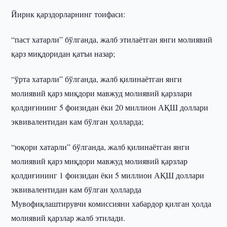
Йирик қарздорларнинг тоифаси:
“паст хатарли” бўлганда, жалб этилаётган янги молиявий
қарз миқдоридан қатъи назар;
“ўрта хатарли” бўлганда, жалб қилинаётган янги
молиявий қарз миқдори мавжуд молиявий қарзлари
қолдиғининг 5 фоизидан ёки 20 миллион АҚШ доллари
эквивалентидан кам бўлган ҳолларда;
“юқори хатарли” бўлганда, жалб қилинаётган янги
молиявий қарз миқдори мавжуд молиявий қарзлар
қолдиғининг 1 фоизидан ёки 5 миллион АҚШ доллари
эквивалентидан кам бўлган ҳолларда
Мувофиқлаштирувчи комиссияни хабардор қилган ҳолда
молиявий қарзлар жалб этилади.