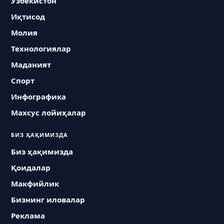
Ўзбекистон
Иқтисод
Молия
Технологиялар
Маданият
Спорт
Инфографика
Махсус лойиҳалар
БИЗ ҲАҚИМИЗДА
Биз ҳақимизда
Қоидалар
Макфийлик
Бизнинг иловалар
Реклама