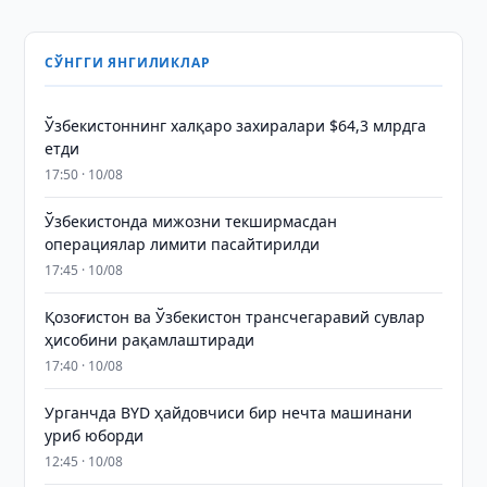
СЎНГГИ ЯНГИЛИКЛАР
Ўзбекистоннинг халқаро захиралари $64,3 млрдга
етди
17:50 · 10/08
Ўзбекистонда мижозни текширмасдан
операциялар лимити пасайтирилди
17:45 · 10/08
Қозоғистон ва Ўзбекистон трансчегаравий сувлар
ҳисобини рақамлаштиради
17:40 · 10/08
Урганчда BYD ҳайдовчиси бир нечта машинани
уриб юборди
12:45 · 10/08