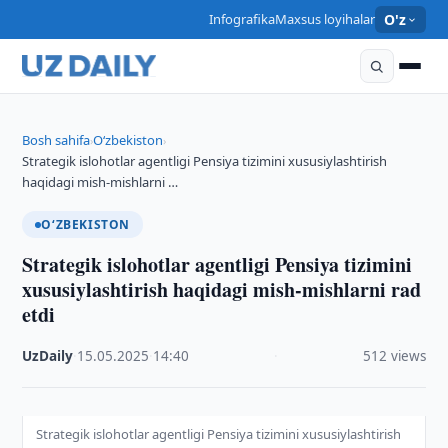
Infografika
Maxsus loyihalar
O'z
Bosh sahifa
O‘zbekiston
›
›
Strategik islohotlar agentligi Pensiya tizimini xususiylashtirish
haqidagi mish-mishlarni …
O‘ZBEKISTON
Strategik islohotlar agentligi Pensiya tizimini
xususiylashtirish haqidagi mish-mishlarni rad
etdi
UzDaily
·
15.05.2025
·
14:40
·
512 views
Strategik islohotlar agentligi Pensiya tizimini xususiylashtirish