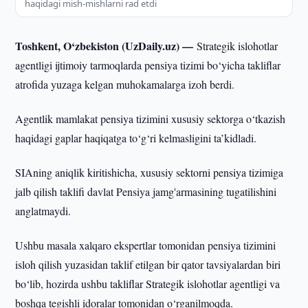
haqidagi mish-mishlarni rad etdi
Toshkent, O‘zbekiston (UzDaily.uz) —
Strategik islohotlar
agentligi ijtimoiy tarmoqlarda pensiya tizimi bo‘yicha takliflar
atrofida yuzaga kelgan muhokamalarga izoh berdi.
Agentlik mamlakat pensiya tizimini xususiy sektorga o‘tkazish
haqidagi gaplar haqiqatga to‘g‘ri kelmasligini ta’kidladi.
SIAning aniqlik kiritishicha, xususiy sektorni pensiya tizimiga
jalb qilish taklifi davlat Pensiya jamg'armasining tugatilishini
anglatmaydi.
Ushbu masala xalqaro ekspertlar tomonidan pensiya tizimini
isloh qilish yuzasidan taklif etilgan bir qator tavsiyalardan biri
bo‘lib, hozirda ushbu takliflar Strategik islohotlar agentligi va
boshqa tegishli idoralar tomonidan o‘rganilmoqda.