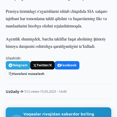
Pensiya tizimidagi o'zgarishlarni ishlab chiqishda SIA xalqaro
tajribani har tomonlama tahlil qilishni va fuqarolarning fikr va
manfaatlarini hisobga olishni rejalashtirmoqda.
Agentlik shuningdek, barcha takliflar faqat aholining ijtimoiy
himoya darajasini oshirishga qaratilganligini taʼkidladi.
Ulashish:
Telegram
Twitter/X
Facebook
Havolani nusxalash
UzDaily
·
👁 512 views
·
15.05.2025 · 14:40
Voqealar rivojidan xabardor bo‘ling