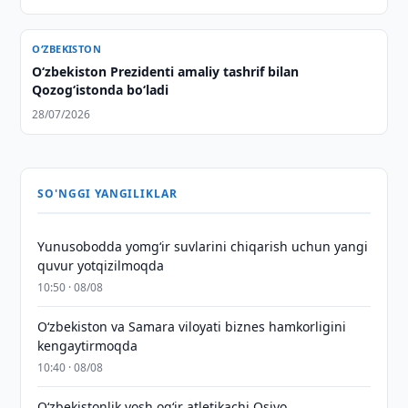
O‘ZBEKISTON
Oʻzbekiston Prezidenti amaliy tashrif bilan
Qozogʻistonda boʻladi
28/07/2026
SO'NGGI YANGILIKLAR
Yunusobodda yomg‘ir suvlarini chiqarish uchun yangi
quvur yotqizilmoqda
10:50 · 08/08
Oʻzbekiston va Samara viloyati biznes hamkorligini
kengaytirmoqda
10:40 · 08/08
O‘zbekistonlik yosh og‘ir atletikachi Osiyo