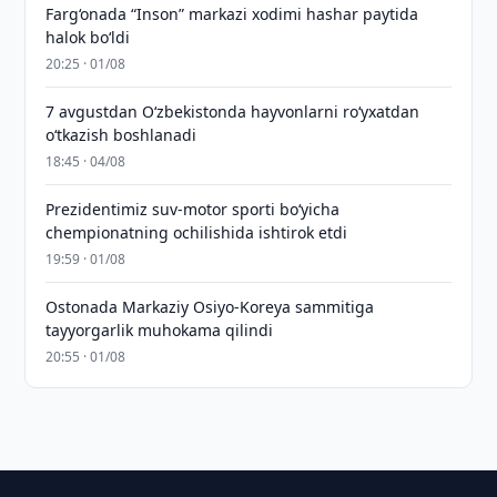
Farg‘onada “Inson” markazi xodimi hashar paytida
halok bo‘ldi
20:25 · 01/08
7 avgustdan O‘zbekistonda hayvonlarni ro‘yxatdan
o‘tkazish boshlanadi
18:45 · 04/08
Prezidentimiz suv-motor sporti bo‘yicha
chempionatning ochilishida ishtirok etdi
19:59 · 01/08
Ostonada Markaziy Osiyo-Koreya sammitiga
tayyorgarlik muhokama qilindi
20:55 · 01/08