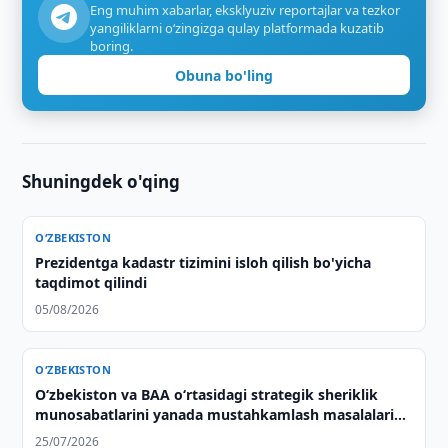
Eng muhim xabarlar, eksklyuziv reportajlar va tezkor
yangiliklarni o‘zingizga qulay platformada kuzatib
boring.
Obuna bo'ling
Shuningdek o'qing
O‘ZBEKISTON
Prezidentga kadastr tizimini isloh qilish bo'yicha
taqdimot qilindi
05/08/2026
O‘ZBEKISTON
Oʻzbekiston va BAA oʻrtasidagi strategik sheriklik
munosabatlarini yanada mustahkamlash masalalari
muhokama qilindi
25/07/2026