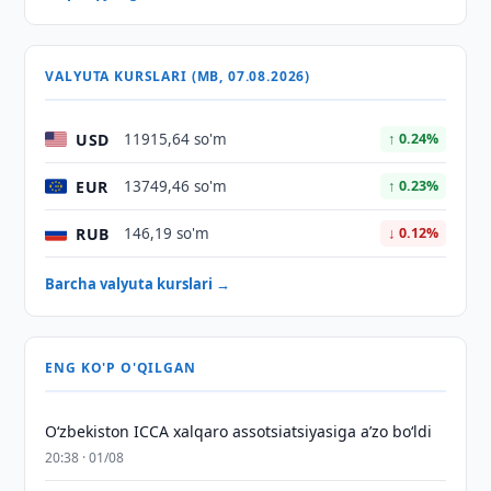
VALYUTA KURSLARI (MB, 07.08.2026)
USD
11915,64 so'm
↑ 0.24%
EUR
13749,46 so'm
↑ 0.23%
RUB
146,19 so'm
↓ 0.12%
Barcha valyuta kurslari →
ENG KO'P O'QILGAN
O‘zbekiston ICCA xalqaro assotsiatsiyasiga aʼzo bo‘ldi
20:38 · 01/08