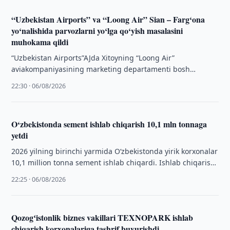
“Uzbekistan Airports” va “Loong Air” Sian – Farg‘ona
yo‘nalishida parvozlarni yo‘lga qo‘yish masalasini
muhokama qildi
“Uzbekistan Airports”AJda Xitoyning “Loong Air”
aviakompaniyasining marketing departamenti bosh
menejeri Syao Vey boshchiligidagi delegatsiya bilan ishchi
22:30 · 06/08/2026
uchrashuv bo‘lib o‘tdi.
O‘zbekistonda sement ishlab chiqarish 10,1 mln tonnaga
yetdi
2026 yilning birinchi yarmida O‘zbekistonda yirik korxonalar
10,1 million tonna sement ishlab chiqardi. Ishlab chiqarish
hajmi o‘tgan yilga nisbatan oshdi.
22:25 · 06/08/2026
Qozogʻistonlik biznes vakillari TEXNOPARK ishlab
chiqarish korxonalariga tashrif buyurishdi