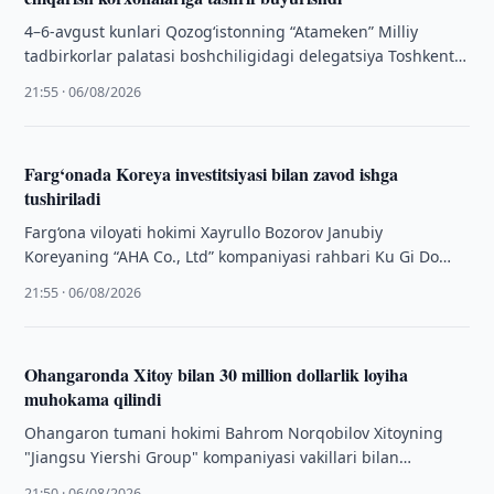
4–6-avgust kunlari Qozogʻistonning “Atameken” Milliy
tadbirkorlar palatasi boshchiligidagi delegatsiya Toshkent
shahridagi “TEXNOPARK” MCHJga tashrif buyurdi.
21:55 · 06/08/2026
Farg‘onada Koreya investitsiyasi bilan zavod ishga
tushiriladi
Farg‘ona viloyati hokimi Xayrullo Bozorov Janubiy
Koreyaning “AHA Co., Ltd” kompaniyasi rahbari Ku Gi Do
hamda xitoylik hamkor kompaniyalari rahbarlaridan …
21:55 · 06/08/2026
Ohangaronda Xitoy bilan 30 million dollarlik loyiha
muhokama qilindi
Ohangaron tumani hokimi Bahrom Norqobilov Xitoyning
"Jiangsu Yiershi Group" kompaniyasi vakillari bilan
uchrashib, tuman hududida yangi investitsiya loyihasini
21:50 · 06/08/2026