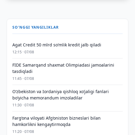
SO'NGGI YANGILIKLAR
Agat Credit 50 mlrd so‘mlik kredit jalb qiladi
12:15 · 07/08
FIDE Samarqand shaxmat Olimpiadasi jamoalarini
tasdiqladi
11:45 · 07/08
Oʻzbekiston va Iordaniya qishloq xoʻjaligi fanlari
boʻyicha memorandum imzoladilar
11:30 · 07/08
Farg‘ona viloyati Afg‘oniston bizneslari bilan
hamkorlikni kengaytirmoqda
11:20 · 07/08