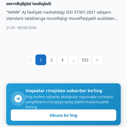
muvofiqligini tasdiqladi
“NKMK” AJ faoliyati navbatdagi ISO 37301:2021 xalqaro
standarti talablariga muvofiqligi muvoffaqiyatli auditdan
o‘tkazildi. Ushbu audit natijasi bo‘yicha mazkur xalqaro
21:35 · 06/08/2026
sertifikatni …
‹
›
1
2
3
…
553
Voqealar rivojidan xabardor bo‘ling
Eng muhim xabarlar, eksklyuziv reportajlar va tezkor
yangiliklarni o‘zingizga qulay platformada kuzatib
boring.
Obuna bo'ling