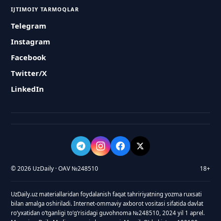
IJTIMOIY TARMOQLAR
Telegram
Instagram
Facebook
Twitter/X
LinkedIn
© 2026 UzDaily · OAV №248510
18+
UzDaily.uz materiallaridan foydalanish faqat tahririyatning yozma ruxsati
bilan amalga oshiriladi. Internet-ommaviy axborot vositasi sifatida davlat
roʻyxatidan oʻtganligi toʻgʻrisidagi guvohnoma №248510, 2024 yil 1 aprel.