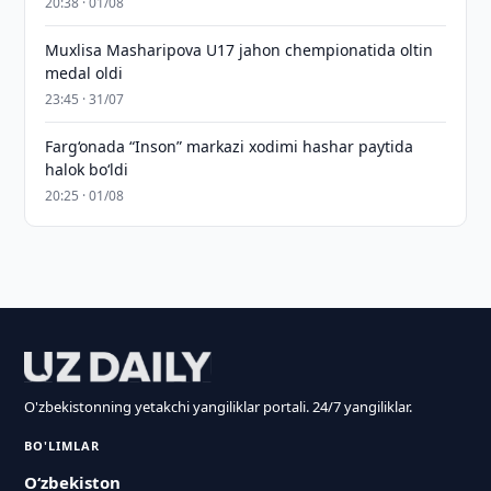
20:38 · 01/08
Muxlisa Masharipova U17 jahon chempionatida oltin
medal oldi
23:45 · 31/07
Farg‘onada “Inson” markazi xodimi hashar paytida
halok bo‘ldi
20:25 · 01/08
O'zbekistonning yetakchi yangiliklar portali. 24/7 yangiliklar.
BO'LIMLAR
O‘zbekiston