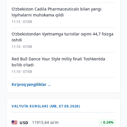
Oʻzbekiston Cadila Pharmaceuticals bilan yangi
loyihalarni muhokama qildi
11:15 · 07/08
O‘zbekistondan Vyetnamga turistlar oqimi 44,7 foizga
oshdi
11:10 · 07/08
Red Bull Dance Your Style milliy finali Toshkentda
bo'lib o'tadi
11:10 · 07/08
Ko'proq yangiliklar →
VALYUTA KURSLARI (MB, 07.08.2026)
USD
11915,64 so'm
↑ 0.24%