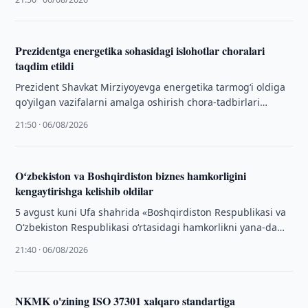
amalga oshirish …
Prezidentga energetika sohasidagi islohotlar choralari
taqdim etildi
Prezident Shavkat Mirziyoyevga energetika tarmogʻi oldiga
qoʻyilgan vazifalarni amalga oshirish chora-tadbirlari
yuzasidan axborot berildi.
21:50 · 06/08/2026
Oʻzbekiston va Boshqirdiston biznes hamkorligini
kengaytirishga kelishib oldilar
5 avgust kuni Ufa shahrida «Boshqirdiston Respublikasi va
O‘zbekiston Respublikasi o‘rtasidagi hamkorlikni yana-da
kengaytirish» mavzusida biznes-forum bo‘lib o‘tdi.
21:40 · 06/08/2026
NKMK o'zining ISO 37301 xalqaro standartiga