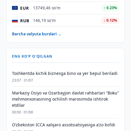
EUR
13749,46 so'm
↑ 0.23%
RUB
146,19 so'm
↓ 0.12%
Barcha valyuta kurslari →
ENG KO'P O'QILGAN
Toshkentda kichik biznesga bino va yer bepul beriladi
23:07 · 31/07
Markaziy Osiyo va Ozarbayjon davlat rahbarlari “Boku”
mehmonxonasining ochilish marosimida ishtirok
etdilar
00:00 · 01/08
O‘zbekiston ICCA xalqaro assotsiatsiyasiga aʼzo bo‘ldi