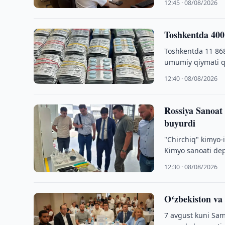
12:45 · 08/08/2026
Toshkentda 400 
Toshkentda 11 868
umumiy qiymati q
12:40 · 08/08/2026
Rossiya Sanoat 
buyurdi
"Chirchiq" kimyo-
Kimyo sanoati dep
O‘zbekiston …
12:30 · 08/08/2026
Oʻzbekiston va
7 avgust kuni Sam