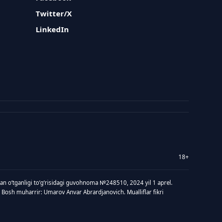
Twitter/X
LinkedIn
18+
idan oʻtganligi toʻgʻrisidagi guvohnoma №248510, 2024 yil 1 aprel.
 Bosh muharrir: Umarov Anvar Abrardjanovich. Mualliflar fikri