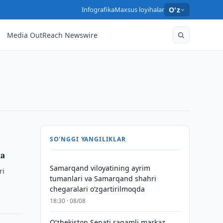
Infografika
Maxsus loyihalar
O'z
Media OutReach Newswire
SO'NGGI YANGILIKLAR
da
Samarqand viloyatining ayrim
ri
tumanlari va Samarqand shahri
chegaralari oʻzgartirilmoqda
18:30 · 08/08
Oʻzbekiston Senati raqamli markaz