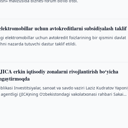
ish» mavzusida biznes-forum bo‘lib o‘tdi.
lektromobillar uchun avtokreditlarni subsidiyalash taklif 
i elektromobillar uchun avtokredit foizlarining bir qismini davlat
i nazarda tutuvchi dastur taklif etildi.
JICA erkin iqtisodiy zonalarni rivojlantirish boʻyicha
engaytirmoqda
likasi Investitsiyalar, sanoat va savdo vaziri Laziz Kudratov Yapon
 agentligi (JICA)ning O‘zbekistondagi vakolatxonasi rahbari Sakai
gidagi …