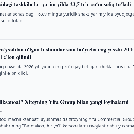
idagi tashkilotlar yarim yilda 23,5 trln so‘m soliq to‘ladi
matlar sohasidagi 163,9 mingta yuridik shaxs yarim yilda byudjetga
soliq to‘ladi.
 ro'yxatdan o'tgan tushumlar soni bo'yicha eng yaxshi 20 t
e'lon qilindi
liq ilovasida 2026 yil iyunda eng ko‘p qayd etilgan cheklar bo‘yicha
ni eʼlon qildi.
iksanoat" Xitoyning Yifa Group bilan yangi loyihalarni
i
zto‘qimachiliksanoat” uyushmasida Xitoyning Yifa Commercial Grou
ahrining "Bir makon, bir yo‘l" korxonalarni rivojlantirish uyushma
an …