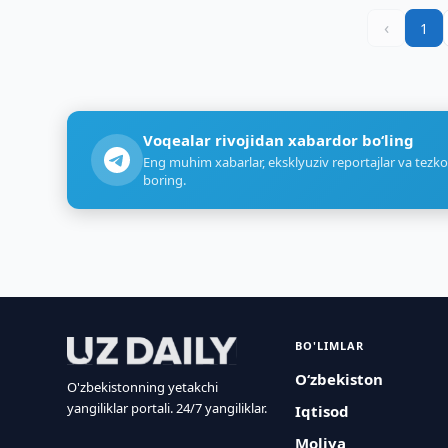
‹
1
Voqealar rivojidan xabardor bo‘ling
Eng muhim xabarlar, eksklyuziv reportajlar va tezko
boring.
BO'LIMLAR
O‘zbekiston
O'zbekistonning yetakchi
yangiliklar portali. 24/7 yangiliklar.
Iqtisod
Moliya