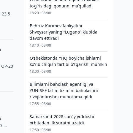
toʻgʻrisidagi qonunni maʼqulladi
18:20 · 08/08
 23,5
Behruz Karimov faoliyatini
Shveysariyaning “Lugano” klubida
davom ettiradi
18:10 · 08/08
a
O‘zbekistonda YHQ bo‘yicha ishlarni
ko‘rib chiqish tartibi o‘zgarishi mumkin
 TOP-20
18:00 · 08/08
Bilimlarni baholash agentligi va
YUNISEF taʼlim tizimini baholashni
rivojlantirishni muhokama qildi
17:55 · 08/08
Samarkand-2028 sunʼiy yo‘ldoshi
p
orbitadan ilk suratni uzatdi
si
17:50 · 08/08