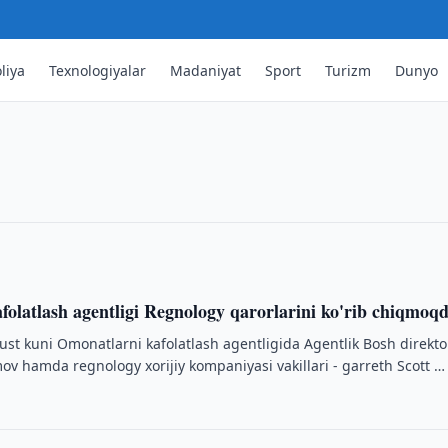
etika sohasidagi hamkorlik yoʻl
liya
Texnologiyalar
Madaniyat
Sport
Turizm
Dunyo
a ishchi guruh tuzib, hamkorlik yo‘l
olatlash agentligi Regnology qarorlarini ko'rib chiqmoq
gust kuni Omonatlarni kafolatlash agentligida Agentlik Bosh direkto
 hamda regnology xorijiy kompaniyasi vakillari - garreth Scott …