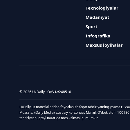
Texnologiyalar
Madaniyat
Sport
Infografika
Maxsus loyihalar
© 2026 UzDaily · OAV №248510
UzDaily.uz materiallaridan foydalanish faqat tahririyatning yozma ruxsa
Muassis: «Daily Media» xususiy korxonasi. Manzil: Oʻzbekiston, 100180
tahririyat nuqtayi nazariga mos kelmasligi mumkin.