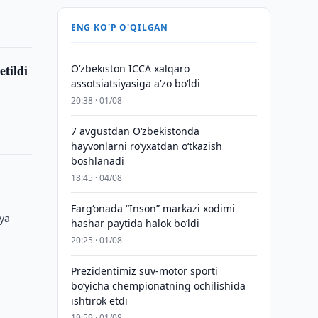
ENG KO'P O'QILGAN
etildi
O‘zbekiston ICCA xalqaro
assotsiatsiyasiga aʼzo bo‘ldi
20:38 · 01/08
7 avgustdan O‘zbekistonda
hayvonlarni ro‘yxatdan o‘tkazish
boshlanadi
18:45 · 04/08
Farg‘onada “Inson” markazi xodimi
iya
hashar paytida halok bo‘ldi
20:25 · 01/08
Prezidentimiz suv-motor sporti
bo‘yicha chempionatning ochilishida
ishtirok etdi
19:59 · 01/08