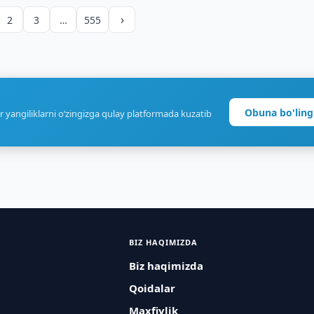
›
2
3
…
555
Obuna bo'ling
r yangiliklarni o‘zingizga qulay platformada kuzatib
BIZ HAQIMIZDA
Biz haqimizda
Qoidalar
Maxfiylik