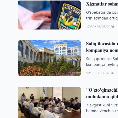
Xizmatlar sohas
O‘zbekistonda xiz
trln so‘mdan ortiq 
17:30 · 08/08/2026
Soliq ilovasida
kompaniya nomi 
Soliq qo‘mitasi So
kompaniya reytingi
12:55 · 08/08/2026
"O'zto'qimachil
muhokama qild
7-avgust kuni “O‘
hamda Venchjou sh
delegatsiyasi bil