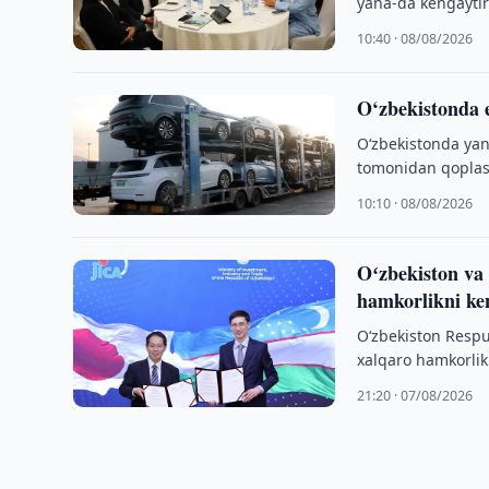
yana-da kengaytir
10:40 · 08/08/2026
O‘zbekistonda e
O‘zbekistonda yang
tomonidan qoplashn
10:10 · 08/08/2026
Oʻzbekiston va 
hamkorlikni k
O‘zbekiston Respub
xalqaro hamkorlik
Mamoru boshchili
21:20 · 07/08/2026