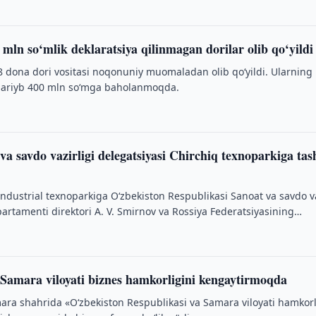
mln so‘mlik deklaratsiya qilinmagan dorilar olib qo‘yildi
 dona dori vositasi noqonuniy muomaladan olib qo‘yildi. Ularning
ariyb 400 mln so‘mga baholanmoqda.
va savdo vazirligi delegatsiyasi Chirchiq texnoparkiga tas
industrial texnoparkiga O‘zbekiston Respublikasi Sanoat va savdo va
artamenti direktori A. V. Smirnov va Rossiya Federatsiyasining
 Samara viloyati biznes hamkorligini kengaytirmoqda
ara shahrida «O‘zbekiston Respublikasi va Samara viloyati hamkorl