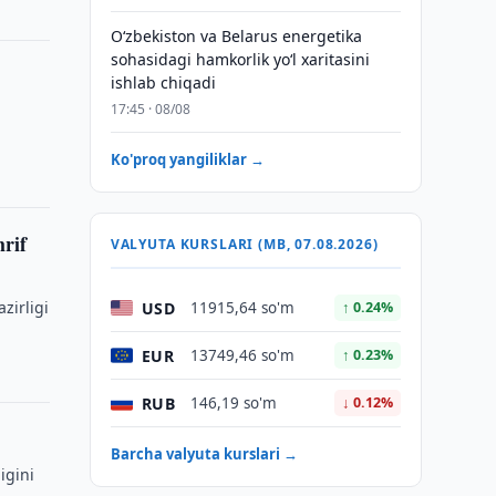
Oʻzbekiston va Belarus energetika
sohasidagi hamkorlik yoʻl xaritasini
ishlab chiqadi
17:45 · 08/08
Ko'proq yangiliklar →
hrif
VALYUTA KURSLARI (MB, 07.08.2026)
zirligi
USD
11915,64 so'm
↑ 0.24%
EUR
13749,46 so'm
↑ 0.23%
RUB
146,19 so'm
↓ 0.12%
Barcha valyuta kurslari →
igini