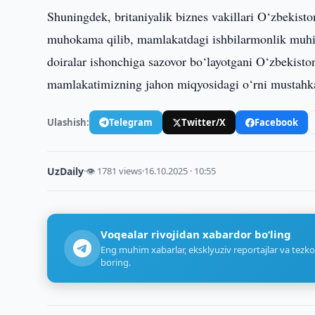
Shuningdek, britaniyalik biznes vakillari O‘zbekiston
muhokama qilib, mamlakatdagi ishbilarmonlik muhiti
doiralar ishonchiga sazovor bo‘layotgani O‘zbekisto
mamlakatimizning jahon miqyosidagi o‘rni mustahka
Ulashish:
Telegram
Twitter/X
Facebook
UzDaily
·
👁 1781 views
·
16.10.2025 · 10:55
Voqealar rivojidan xabardor bo‘ling
Eng muhim xabarlar, eksklyuziv reportajlar va tezko
boring.