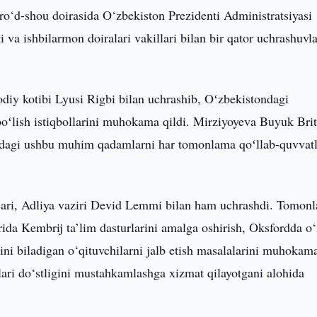
o‘d-shou doirasida O‘zbekiston Prezidenti Administratsiyasi
va ishbilarmon doiralari vakillari bilan bir qator uchrashuvla
diy kotibi Lyusi Rigbi bilan uchrashib, Oʻzbekistondagi
boʻlish istiqbollarini muhokama qildi. Mirziyoyeva Buyuk Bri
ʻlidagi ushbu muhim qadamlarni har tomonlama qoʻllab-quvvatl
sari, Adliya vaziri Devid Lemmi bilan ham uchrashdi. Tomonl
arida Kembrij ta’lim dasturlarini amalga oshirish, Oksfordda o
ilini biladigan o‘qituvchilarni jalb etish masalalarini muhokam
ari do‘stligini mustahkamlashga xizmat qilayotgani alohida