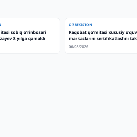
N
O‘ZBEKISTON
itasi sobiq o‘rinbosari
Raqobat qo‘mitasi xususiy o‘qu
zayev 8 yilga qamaldi
markazlarini sertifikatlashni tak
qildi
06/08/2026