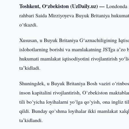
Toshkent, O‘zbekiston (UzDaily.uz) —
Londonda r
rahbari Saida Mirziyoyeva Buyuk Britaniya hukumati 
o‘tkazdi.
Xususan, u Buyuk Britaniya Gʻaznachiligining Iqtiso
islohotlarning borishi va mamlakatning JSTga aʼzo 
hukumati mamlakat iqtisodiyotini rivojlantirish yo
taʼkidladi.
Shuningdek, u Buyuk Britaniya Bosh vaziri o‘rinbo
inson kapitalini rivojlantirish, O‘zbekiston maktabl
tili bo‘yicha loyihalarni yo‘lga qo‘yish, ona ingliz t
qildi. Bunday qo‘shma loyihalar ikki mamlakat xalql
ta’kidlandi.