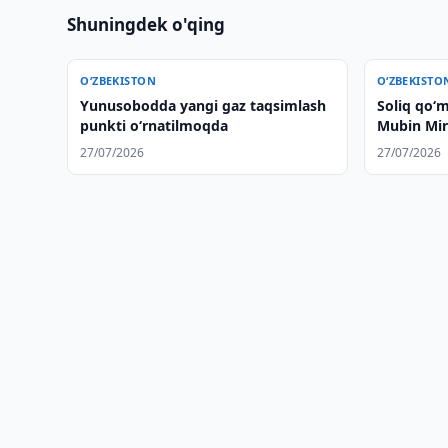
Shuningdek o'qing
O‘ZBEKISTON
O‘ZBEKISTO
Yunusobodda yangi gaz taqsimlash
Soliq qo‘m
punkti o‘rnatilmoqda
Mubin Mir
27/07/2026
27/07/2026