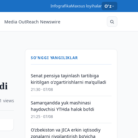
Infografika
Maxsus loyihalar
O'z
Media OutReach Newswire
SO'NGGI YANGILIKLAR
Senat pensiya tayinlash tartibiga
di
kiritilgan o'zgartirishlarni ma'qulladi
21:30 · 07/08
1 views
Samarqandda yuk mashinasi
haydovchisi YTHda halok bo‘ldi
21:25 · 07/08
Oʻzbekiston va JICA erkin iqtisodiy
zonalarni rivojlantirish boʻyicha