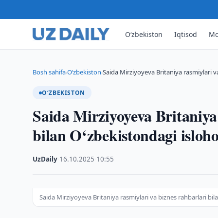
O‘zbekiston
Iqtisod
Mo
Bosh sahifa
O‘zbekiston
Saida Mirziyoyeva Britaniya rasmiylari v
›
›
O‘ZBEKISTON
Saida Mirziyoyeva Britaniya 
bilan O‘zbekistondagi isloh
UzDaily
·
16.10.2025
·
10:55
Saida Mirziyoyeva Britaniya rasmiylari va biznes rahbarlari bi