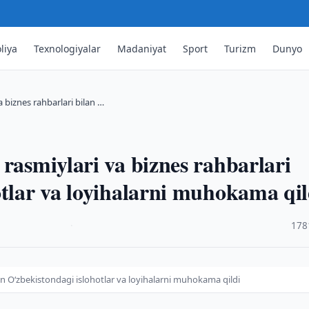
liya
Texnologiyalar
Madaniyat
Sport
Turizm
Dunyo
a biznes rahbarlari bilan …
rasmiylari va biznes rahbarlari
otlar va loyihalarni muhokama qil
·
178
lan O‘zbekistondagi islohotlar va loyihalarni muhokama qildi