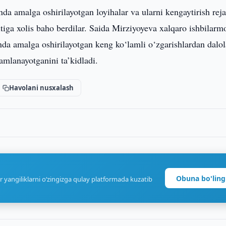
da amalga oshirilayotgan loyihalar va ularni kengaytirish reja
ga xolis baho berdilar. Saida Mirziyoyeva xalqaro ishbilarm
nda amalga oshirilayotgan keng ko‘lamli o‘zgarishlardan dalol
mlanayotganini ta’kidladi.
Havolani nusxalash
Obuna bo'ling
r yangiliklarni o‘zingizga qulay platformada kuzatib