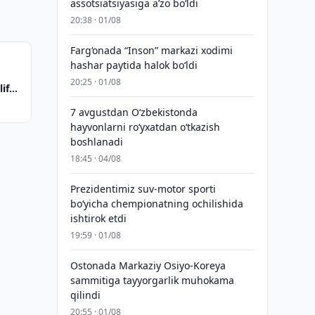
assotsiatsiyasiga aʼzo bo‘ldi
20:38 · 01/08
Farg‘onada “Inson” markazi xodimi
hashar paytida halok bo‘ldi
v
20:25 · 01/08
lif
7 avgustdan O‘zbekistonda
hayvonlarni ro‘yxatdan o‘tkazish
boshlanadi
18:45 · 04/08
Prezidentimiz suv-motor sporti
bo‘yicha chempionatning ochilishida
ishtirok etdi
19:59 · 01/08
Ostonada Markaziy Osiyo-Koreya
sammitiga tayyorgarlik muhokama
qilindi
20:55 · 01/08