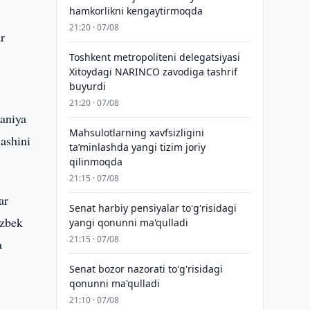
hamkorlikni kengaytirmoqda
21:20 · 07/08
r
Toshkent metropoliteni delegatsiyasi
Xitoydagi NARINCO zavodiga tashrif
buyurdi
21:20 · 07/08
taniya
Mahsulotlarning xavfsizligini
ashini
taʼminlashda yangi tizim joriy
qilinmoqda
21:15 · 07/08
ar
Senat harbiy pensiyalar to'g'risidagi
‘zbek
yangi qonunni ma'qulladi
21:15 · 07/08
a
Senat bozor nazorati to'g'risidagi
qonunni ma'qulladi
21:10 · 07/08