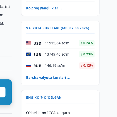
larini
Ko'proq yangiliklar →
on
at,
VALYUTA KURSLARI (MB, 07.08.2026)
USD
11915,64 so'm
↑ 0.24%
EUR
13749,46 so'm
↑ 0.23%
RUB
146,19 so'm
↓ 0.12%
Barcha valyuta kurslari →
ENG KO'P O'QILGAN
O‘zbekiston ICCA xalqaro