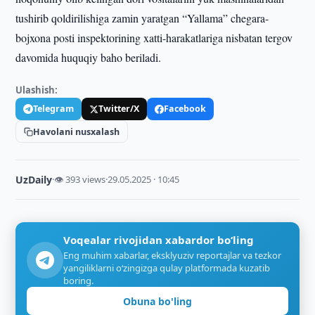
tushirib qoldirilishiga zamin yaratgan “Yallama” chegara-
bojxona posti inspektorining xatti-harakatlariga nisbatan tergov
davomida huquqiy baho beriladi.
Ulashish:
Telegram
Twitter/X
Facebook
Havolani nusxalash
UzDaily
·
👁 393 views
·
29.05.2025 · 10:45
Voqealar rivojidan xabardor bo‘ling
Eng muhim xabarlar, eksklyuziv reportajlar va tezkor
yangiliklarni o‘zingizga qulay platformada kuzatib
boring.
Obuna bo'ling