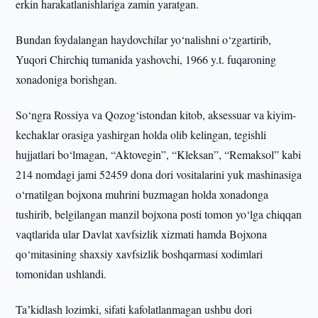
erkin harakatlanishlariga zamin yaratgan.
Bundan foydalangan haydovchilar yo‘nalishni o‘zgartirib,
Yuqori Chirchiq tumanida yashovchi, 1966 y.t. fuqaroning
xonadoniga borishgan.
So‘ngra Rossiya va Qozog‘istondan kitob, aksessuar va kiyim-
kechaklar orasiga yashirgan holda olib kelingan, tegishli
hujjatlari bo‘lmagan, “Aktovegin”, “Kleksan”, “Remaksol” kabi
214 nomdagi jami 52459 dona dori vositalarini yuk mashinasiga
o‘rnatilgan bojxona muhrini buzmagan holda xonadonga
tushirib, belgilangan manzil bojxona posti tomon yo‘lga chiqqan
vaqtlarida ular Davlat xavfsizlik xizmati hamda Bojxona
qo‘mitasining shaxsiy xavfsizlik boshqarmasi xodimlari
tomonidan ushlandi.
Taʼkidlash lozimki, sifati kafolatlanmagan ushbu dori