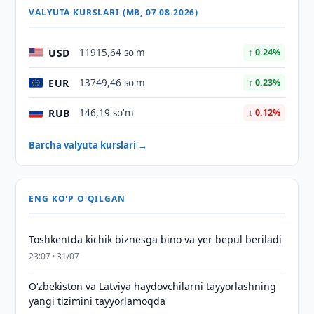
VALYUTA KURSLARI (MB, 07.08.2026)
USD
11915,64 so'm
↑ 0.24%
EUR
13749,46 so'm
↑ 0.23%
RUB
146,19 so'm
↓ 0.12%
Barcha valyuta kurslari →
ENG KO'P O'QILGAN
Toshkentda kichik biznesga bino va yer bepul beriladi
23:07 · 31/07
Oʻzbekiston va Latviya haydovchilarni tayyorlashning
yangi tizimini tayyorlamoqda