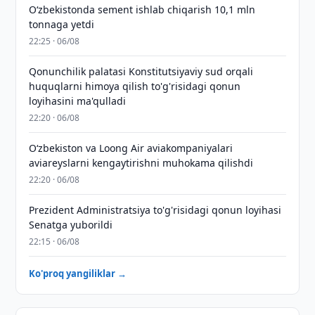
O‘zbekistonda sement ishlab chiqarish 10,1 mln
tonnaga yetdi
22:25 · 06/08
Qonunchilik palatasi Konstitutsiyaviy sud orqali
huquqlarni himoya qilish to'g'risidagi qonun
loyihasini ma'qulladi
22:20 · 06/08
Oʻzbekiston va Loong Air aviakompaniyalari
aviareyslarni kengaytirishni muhokama qilishdi
22:20 · 06/08
Prezident Administratsiya to'g'risidagi qonun loyihasi
Senatga yuborildi
22:15 · 06/08
Ko'proq yangiliklar →