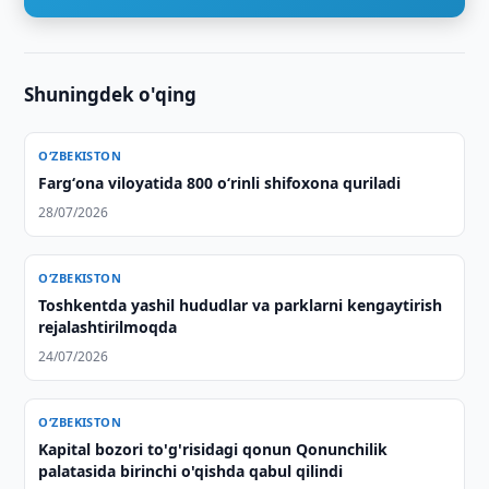
Shuningdek o'qing
O‘ZBEKISTON
Fargʻona viloyatida 800 oʻrinli shifoxona quriladi
28/07/2026
O‘ZBEKISTON
Toshkentda yashil hududlar va parklarni kengaytirish
rejalashtirilmoqda
24/07/2026
O‘ZBEKISTON
Kapital bozori to'g'risidagi qonun Qonunchilik
palatasida birinchi o'qishda qabul qilindi