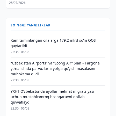
28/07/2026
SO'NGGI YANGILIKLAR
Kam taʼminlangan oilalarga 179,2 mlrd so‘m QQS
qaytarildi
22:35 · 06/08
“Uzbekistan Airports” va “Loong Air” Sian – Farg‘ona
yo‘nalishida parvozlarni yo‘lga qo‘yish masalasini
muhokama qildi
22:30 · 06/08
YXHT O‘zbekistonda ayollar mehnat migratsiyasi
uchun mustahkamroq boshqaruvni qo‘llab-
quvvatlaydi
22:30 · 06/08