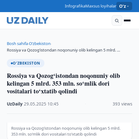
Infografika
Maxsus loyihalar
O'z
Bosh sahifa
O‘zbekiston
›
›
Rossiya va Qozog‘istondan noqonuniy olib kelingan 5 mlrd. …
O‘ZBEKISTON
Rossiya va Qozog‘istondan noqonuniy olib
kelingan 5 mlrd. 353 mln. so‘mlik dori
vositalari to‘xtatib qolindi
UzDaily
·
29.05.2025
·
10:45
·
393 views
Rossiya va Qozog‘istondan noqonuniy olib kelingan 5 mlrd.
353 mln. so‘mlik dori vositalari to‘xtatib qolindi