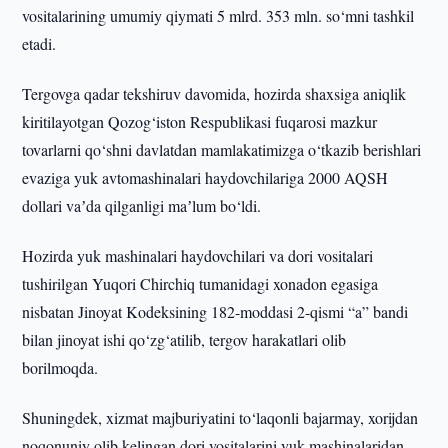
vositalarining umumiy qiymati 5 mlrd. 353 mln. so‘mni tashkil
etadi.
Tergovga qadar tekshiruv davomida, hozirda shaxsiga aniqlik
kiritilayotgan Qozog‘iston Respublikasi fuqarosi mazkur
tovarlarni qo‘shni davlatdan mamlakatimizga o‘tkazib berishlari
evaziga yuk avtomashinalari haydovchilariga 2000 AQSH
dollari vaʼda qilganligi maʼlum bo‘ldi.
Hozirda yuk mashinalari haydovchilari va dori vositalari
tushirilgan Yuqori Chirchiq tumanidagi xonadon egasiga
nisbatan Jinoyat Kodeksining 182-moddasi 2-qismi “a” bandi
bilan jinoyat ishi qo‘zg‘atilib, tergov harakatlari olib
borilmoqda.
Shuningdek, xizmat majburiyatini to‘laqonli bajarmay, xorijdan
noqonuniy olib kelingan dori vositalarini yuk mashinalaridan