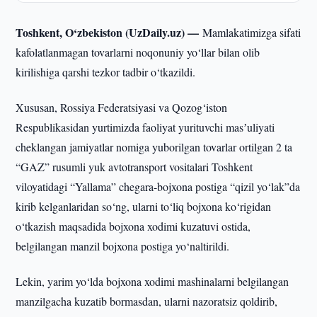
Toshkent, O‘zbekiston (UzDaily.uz) —
Mamlakatimizga sifati
kafolatlanmagan tovarlarni noqonuniy yo‘llar bilan olib
kirilishiga qarshi tezkor tadbir o‘tkazildi.
Xususan, Rossiya Federatsiyasi va Qozog‘iston
Respublikasidan yurtimizda faoliyat yurituvchi masʼuliyati
cheklangan jamiyatlar nomiga yuborilgan tovarlar ortilgan 2 ta
“GAZ” rusumli yuk avtotransport vositalari Toshkent
viloyatidagi “Yallama” chegara-bojxona postiga “qizil yo‘lak”da
kirib kelganlaridan so‘ng, ularni to‘liq bojxona ko‘rigidan
o‘tkazish maqsadida bojxona xodimi kuzatuvi ostida,
belgilangan manzil bojxona postiga yo‘naltirildi.
Lekin, yarim yo‘lda bojxona xodimi mashinalarni belgilangan
manzilgacha kuzatib bormasdan, ularni nazoratsiz qoldirib,