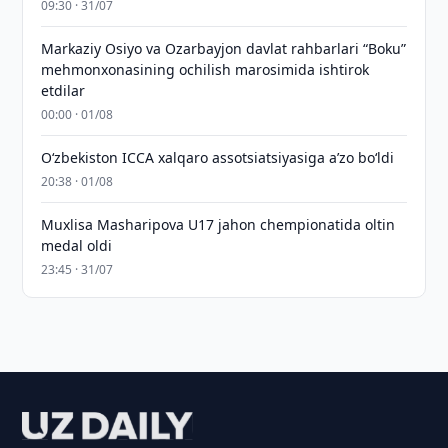
09:30 · 31/07
Markaziy Osiyo va Ozarbayjon davlat rahbarlari “Boku”
mehmonxonasining ochilish marosimida ishtirok
etdilar
00:00 · 01/08
O‘zbekiston ICCA xalqaro assotsiatsiyasiga aʼzo bo‘ldi
20:38 · 01/08
Muxlisa Masharipova U17 jahon chempionatida oltin
medal oldi
23:45 · 31/07