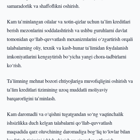
samaradorlik va shaffoflikni oshirish.
Kam ta’minlangan oilalar va xotin-qizlar uchun ta’lim kreditlari
berish mezonlarini soddalashtirish va ushbu guruhlarni davlat
tomonidan qo‘llab-quvvatlash mexanizmlarini o‘zgartirish orqali
talabalarning oliy, texnik va kasb-hunar ta’limidan foydalanish
imkoniyatlarini kengaytirish bo‘yicha yangi chora-tadbirlarni
ko‘rish.
Ta’limning mehnat bozori ehtiyojlariga muvofiqligini oshirish va
ta’lim kreditlari tizimining uzoq muddatli moliyaviy
barqarorligini ta’minlash.
Kam daromadli va o‘qishni tugatgandan so‘ng vaqtinchalik
ishsizlikka duch kelgan talabalarni qo‘llab-quvvatlash
maqsadida qarz oluvchining daromadiga bog‘liq to‘lovlar bilan