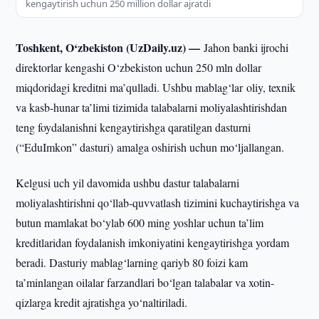
kengaytirish uchun 250 million dollar ajratdi
Toshkent, O‘zbekiston (UzDaily.uz) —
Jahon banki ijrochi
direktorlar kengashi O‘zbekiston uchun 250 mln dollar
miqdoridagi kreditni ma’qulladi. Ushbu mablag‘lar oliy, texnik
va kasb-hunar ta’limi tizimida talabalarni moliyalashtirishdan
teng foydalanishni kengaytirishga qaratilgan dasturni
(“EduImkon” dasturi) amalga oshirish uchun mo‘ljallangan.
Kelgusi uch yil davomida ushbu dastur talabalarni
moliyalashtirishni qo‘llab-quvvatlash tizimini kuchaytirishga va
butun mamlakat bo‘ylab 600 ming yoshlar uchun ta’lim
kreditlaridan foydalanish imkoniyatini kengaytirishga yordam
beradi. Dasturiy mablag‘larning qariyb 80 foizi kam
ta’minlangan oilalar farzandlari bo‘lgan talabalar va xotin-
qizlarga kredit ajratishga yo‘naltiriladi.