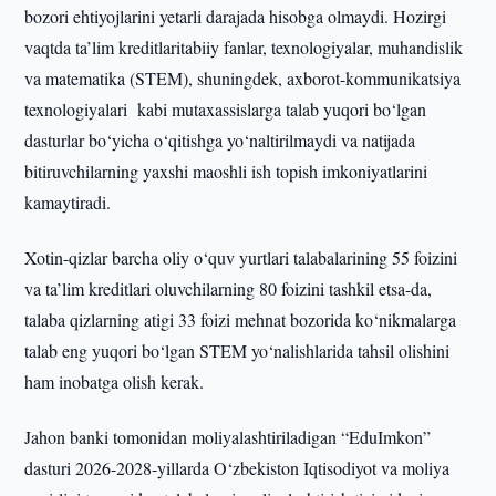
bozori ehtiyojlarini yetarli darajada hisobga olmaydi. Hozirgi
vaqtda ta’lim kreditlaritabiiy fanlar, texnologiyalar, muhandislik
va matematika (STEM), shuningdek, axborot-kommunikatsiya
texnologiyalari kabi mutaxassislarga talab yuqori bo‘lgan
dasturlar bo‘yicha o‘qitishga yo‘naltirilmaydi va natijada
bitiruvchilarning yaxshi maoshli ish topish imkoniyatlarini
kamaytiradi.
Xotin-qizlar barcha oliy o‘quv yurtlari talabalarining 55 foizini
va ta’lim kreditlari oluvchilarning 80 foizini tashkil etsa-da,
talaba qizlarning atigi 33 foizi mehnat bozorida ko‘nikmalarga
talab eng yuqori bo‘lgan STEM yo‘nalishlarida tahsil olishini
ham inobatga olish kerak.
Jahon banki tomonidan moliyalashtiriladigan “EduImkon”
dasturi 2026-2028-yillarda O‘zbekiston Iqtisodiyot va moliya