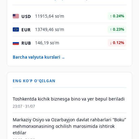
USD
11915,64 so'm
↑ 0.24%
EUR
13749,46 so'm
↑ 0.23%
RUB
146,19 so'm
↓ 0.12%
Barcha valyuta kurslari →
ENG KO'P O'QILGAN
Toshkentda kichik biznesga bino va yer bepul beriladi
23:07 · 31/07
Markaziy Osiyo va Ozarbayjon davlat rahbarlari “Boku”
mehmonxonasining ochilish marosimida ishtirok
etdilar