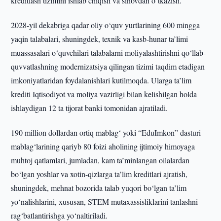
kreditlash tizimini ishlab chiqish va sinovdan o‘tkazish.
2028-yil dekabriga qadar oliy o‘quv yurtlarining 600 mingga
yaqin talabalari, shuningdek, texnik va kasb-hunar ta’limi
muassasalari o‘quvchilari talabalarni moliyalashtirishni qo‘llab-
quvvatlashning modernizatsiya qilingan tizimi taqdim etadigan
imkoniyatlaridan foydalanishlari kutilmoqda. Ularga ta’lim
krediti Iqtisodiyot va moliya vazirligi bilan kelishilgan holda
ishlaydigan 12 ta tijorat banki tomonidan ajratiladi.
190 million dollardan ortiq mablag‘ yoki “EduImkon” dasturi
mablag‘larining qariyb 80 foizi aholining ijtimoiy himoyaga
muhtoj qatlamlari, jumladan, kam ta’minlangan oilalardan
bo‘lgan yoshlar va xotin-qizlarga ta’lim kreditlari ajratish,
shuningdek, mehnat bozorida talab yuqori bo‘lgan ta’lim
yo‘nalishlarini, xususan, STEM mutaxassisliklarini tanlashni
rag‘batlantirishga yo‘naltiriladi.