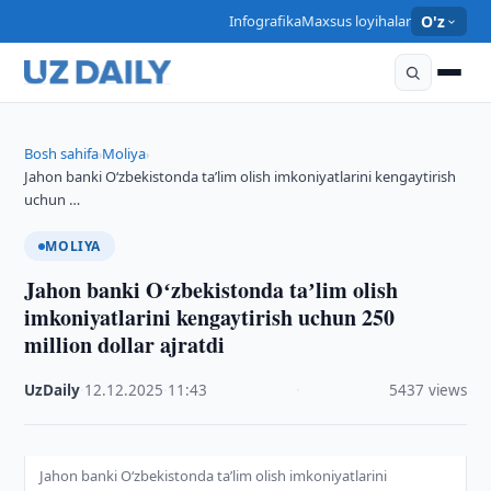
Infografika
Maxsus loyihalar
O'z
Bosh sahifa
Moliya
›
›
Jahon banki Oʻzbekistonda taʼlim olish imkoniyatlarini kengaytirish
uchun …
MOLIYA
Jahon banki Oʻzbekistonda taʼlim olish
imkoniyatlarini kengaytirish uchun 250
million dollar ajratdi
UzDaily
·
12.12.2025
·
11:43
·
5437 views
Jahon banki Oʻzbekistonda taʼlim olish imkoniyatlarini