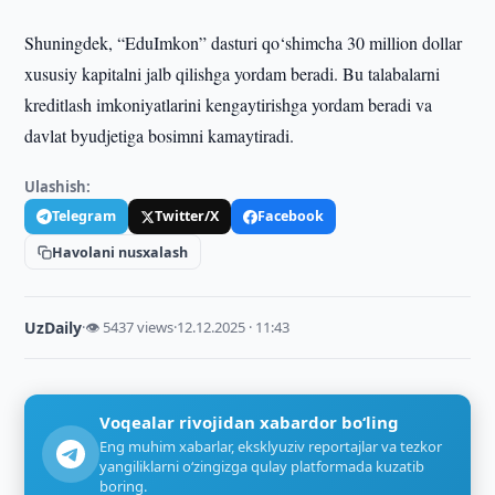
Shuningdek, “EduImkon” dasturi qo‘shimcha 30 million dollar
xususiy kapitalni jalb qilishga yordam beradi. Bu talabalarni
kreditlash imkoniyatlarini kengaytirishga yordam beradi va
davlat byudjetiga bosimni kamaytiradi.
Ulashish:
Telegram
Twitter/X
Facebook
Havolani nusxalash
UzDaily
·
👁 5437 views
·
12.12.2025 · 11:43
Voqealar rivojidan xabardor bo‘ling
Eng muhim xabarlar, eksklyuziv reportajlar va tezkor
yangiliklarni o‘zingizga qulay platformada kuzatib
boring.