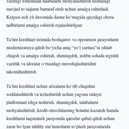
vazirligi tomonidan talabalarni moliyalashtirish tizimidagi
mavjud to‘siqlarni bartaraf etish uchun amalga oshiriladi.
Kelgusi uch yil davomida dastur ko‘magida quyidagi chora-
tadbirlarni amalga oshirish rejalashtirilgan:
Ta’lim kreditlari tizimida boshqaruv va operatsion jarayonlarni
modernizatsiya qilish bo‘yicha aniq “yo‘l xaritasi”ni ishlab
chiqish va amalga oshirish, shuningdek, ushbu sohada tegishli
vazirlik va idoralar o‘rtasidagi muvofiqlashtirishni
takomillashtirish.
Ta’lim kreditlari uchun arizalarni ko‘rib chiqishni
soddalashtirish va tezlashtirish uchun yagona onlayn
platformani ishga tushirish, shuningdek, talabalarni
moliyalashtirish, kredit oluvchilarning holatini kuzatish hamda
kreditlarni taqsimlash jarayonida qarorlar qabul qilish uchun
zarur bo‘lgan tahliliy ma’lumotlarni to‘plash jarayonlarida