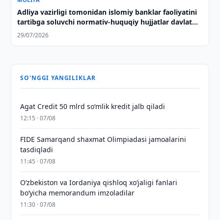
Adliya vazirligi tomonidan islomiy banklar faoliyatini
tartibga soluvchi normativ-huquqiy hujjatlar davlat
ro‘yxatidan o‘tkazildi
29/07/2026
SO'NGGI YANGILIKLAR
Agat Credit 50 mlrd so‘mlik kredit jalb qiladi
12:15 · 07/08
FIDE Samarqand shaxmat Olimpiadasi jamoalarini
tasdiqladi
11:45 · 07/08
Oʻzbekiston va Iordaniya qishloq xoʻjaligi fanlari
boʻyicha memorandum imzoladilar
11:30 · 07/08