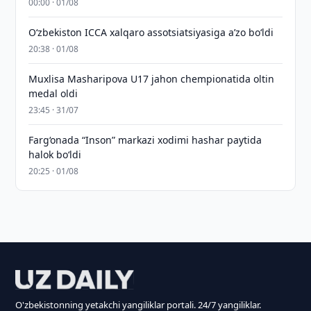
00:00 · 01/08
O‘zbekiston ICCA xalqaro assotsiatsiyasiga aʼzo bo‘ldi
20:38 · 01/08
Muxlisa Masharipova U17 jahon chempionatida oltin
medal oldi
23:45 · 31/07
Farg‘onada “Inson” markazi xodimi hashar paytida
halok bo‘ldi
20:25 · 01/08
O'zbekistonning yetakchi yangiliklar portali. 24/7 yangiliklar.