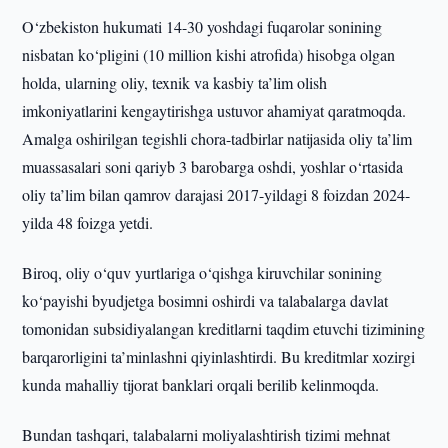
O‘zbekiston hukumati 14-30 yoshdagi fuqarolar sonining
nisbatan ko‘pligini (10 million kishi atrofida) hisobga olgan
holda, ularning oliy, texnik va kasbiy ta’lim olish
imkoniyatlarini kengaytirishga ustuvor ahamiyat qaratmoqda.
Amalga oshirilgan tegishli chora-tadbirlar natijasida oliy ta’lim
muassasalari soni qariyb 3 barobarga oshdi, yoshlar o‘rtasida
oliy ta’lim bilan qamrov darajasi 2017-yildagi 8 foizdan 2024-
yilda 48 foizga yetdi.
Biroq, oliy o‘quv yurtlariga o‘qishga kiruvchilar sonining
ko‘payishi byudjetga bosimni oshirdi va talabalarga davlat
tomonidan subsidiyalangan kreditlarni taqdim etuvchi tizimining
barqarorligini ta’minlashni qiyinlashtirdi. Bu kreditmlar xozirgi
kunda mahalliy tijorat banklari orqali berilib kelinmoqda.
Bundan tashqari, talabalarni moliyalashtirish tizimi mehnat