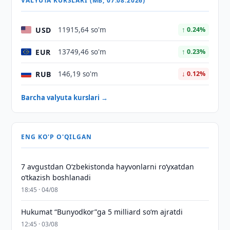
VALYUTA KURSLARI (MB, 07.08.2026)
USD
11915,64 so'm
↑ 0.24%
EUR
13749,46 so'm
↑ 0.23%
RUB
146,19 so'm
↓ 0.12%
Barcha valyuta kurslari →
ENG KO'P O'QILGAN
7 avgustdan O‘zbekistonda hayvonlarni ro‘yxatdan
o‘tkazish boshlanadi
18:45 · 04/08
Hukumat “Bunyodkor”ga 5 milliard so‘m ajratdi
12:45 · 03/08