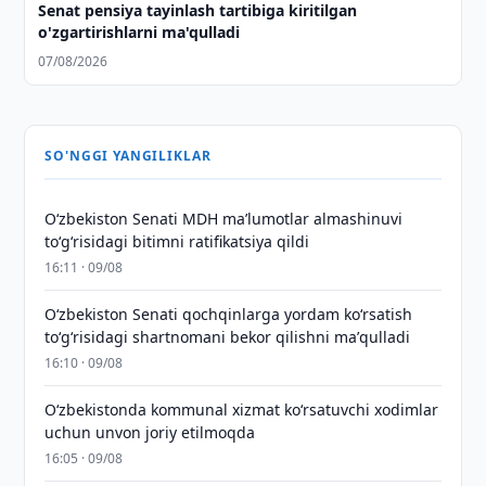
Senat pensiya tayinlash tartibiga kiritilgan
o'zgartirishlarni ma'qulladi
07/08/2026
SO'NGGI YANGILIKLAR
Oʻzbekiston Senati MDH maʼlumotlar almashinuvi
toʻgʻrisidagi bitimni ratifikatsiya qildi
16:11 · 09/08
Oʻzbekiston Senati qochqinlarga yordam koʻrsatish
toʻgʻrisidagi shartnomani bekor qilishni maʼqulladi
16:10 · 09/08
Oʻzbekistonda kommunal xizmat koʻrsatuvchi xodimlar
uchun unvon joriy etilmoqda
16:05 · 09/08