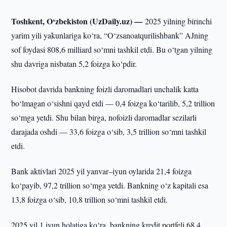
Toshkent, O‘zbekiston (UzDaily.uz) —
2025 yilning birinchi
yarim yili yakunlariga ko‘ra, “O‘zsanoatqurilishbank” AJning
sof foydasi 808,6 milliard so‘mni tashkil etdi. Bu o‘tgan yilning
shu davriga nisbatan 5,2 foizga ko‘pdir.
Hisobot davrida bankning foizli daromadlari unchalik katta
bo‘lmagan o‘sishni qayd etdi — 0,4 foizga ko‘tarilib, 5,2 trillion
so‘mga yetdi. Shu bilan birga, nofoizli daromadlar sezilarli
darajada oshdi — 33,6 foizga o‘sib, 3,5 trillion so‘mni tashkil
etdi.
Bank aktivlari 2025 yil yanvar–iyun oylarida 21,4 foizga
ko‘payib, 97,2 trillion so‘mga yetdi. Bankning o‘z kapitali esa
13,8 foizga o‘sib, 10,8 trillion so‘mni tashkil etdi.
2025 yil 1 iyun holatiga ko‘ra, bankning kredit portfeli 68,4