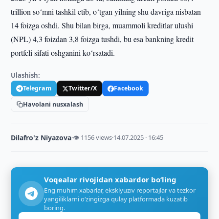
trillion so‘mni tashkil etib, o‘tgan yilning shu davriga nisbatan
14 foizga oshdi. Shu bilan birga, muammoli kreditlar ulushi
(NPL) 4,3 foizdan 3,8 foizga tushdi, bu esa bankning kredit
portfeli sifati oshganini ko‘rsatadi.
Ulashish:
Telegram
Twitter/X
Facebook
Havolani nusxalash
Dilafro'z Niyazova
·
👁 1156 views
·
14.07.2025 · 16:45
Voqealar rivojidan xabardor bo‘ling
Eng muhim xabarlar, eksklyuziv reportajlar va tezkor
yangiliklarni o‘zingizga qulay platformada kuzatib
boring.