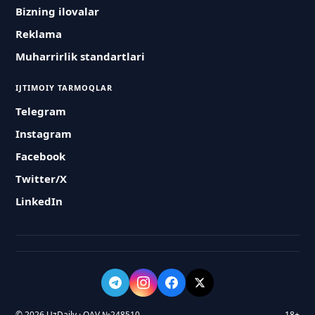
Bizning ilovalar
Reklama
Muharrirlik standartlari
IJTIMOIY TARMOQLAR
Telegram
Instagram
Facebook
Twitter/X
LinkedIn
© 2026 UzDaily · OAV №248510
18+