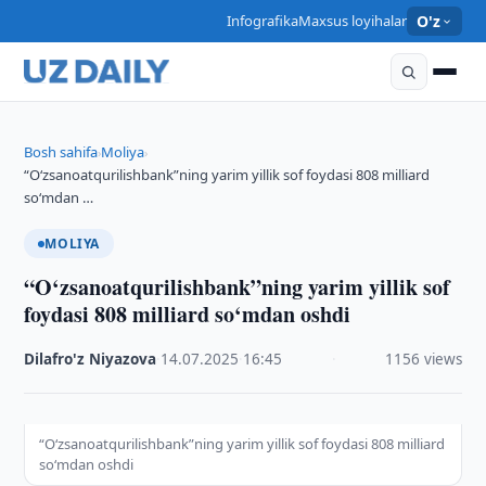
Infografika
Maxsus loyihalar
O'z
Bosh sahifa
Moliya
›
›
“O‘zsanoatqurilishbank”ning yarim yillik sof foydasi 808 milliard
so‘mdan …
MOLIYA
“O‘zsanoatqurilishbank”ning yarim yillik sof
foydasi 808 milliard so‘mdan oshdi
Dilafro'z Niyazova
·
14.07.2025
·
16:45
·
1156 views
“O‘zsanoatqurilishbank”ning yarim yillik sof foydasi 808 milliard
so‘mdan oshdi