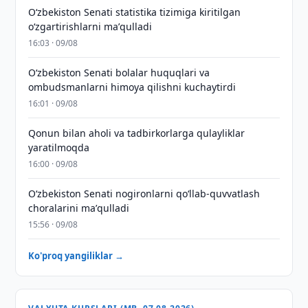
Oʻzbekiston Senati statistika tizimiga kiritilgan
oʻzgartirishlarni maʼqulladi
16:03 · 09/08
Oʻzbekiston Senati bolalar huquqlari va
ombudsmanlarni himoya qilishni kuchaytirdi
16:01 · 09/08
Qonun bilan aholi va tadbirkorlarga qulayliklar
yaratilmoqda
16:00 · 09/08
Oʻzbekiston Senati nogironlarni qoʻllab-quvvatlash
choralarini maʼqulladi
15:56 · 09/08
Ko'proq yangiliklar →