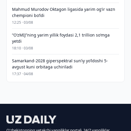
Mahmud Murodov Oktagon ligasida yarim og‘ir vazn
chempioni bo‘ldi
12:25 · 03/08
“O‘zMIJ”ning yarim yillik foydasi 2,1 trillion so‘mga
yetdi
18:10 · 03/08
Samarkand-2028 giperspektral sun’iy yo‘ldoshi 5-
avgust kuni orbitaga uchiriladi
17:37 · 04/08
O'zbekistonning yetakchi yangiliklar portali. 24/7 yangiliklar.