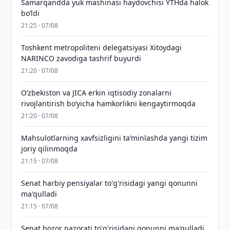
Samarqandda yuk mashinasi haydovchisi YTHda halok
bo‘ldi
21:25 · 07/08
Toshkent metropoliteni delegatsiyasi Xitoydagi
NARINCO zavodiga tashrif buyurdi
21:20 · 07/08
Oʻzbekiston va JICA erkin iqtisodiy zonalarni
rivojlantirish boʻyicha hamkorlikni kengaytirmoqda
21:20 · 07/08
Mahsulotlarning xavfsizligini taʼminlashda yangi tizim
joriy qilinmoqda
21:15 · 07/08
Senat harbiy pensiyalar to'g'risidagi yangi qonunni
ma'qulladi
21:15 · 07/08
Senat bozor nazorati to'g'risidagi qonunni ma'qulladi