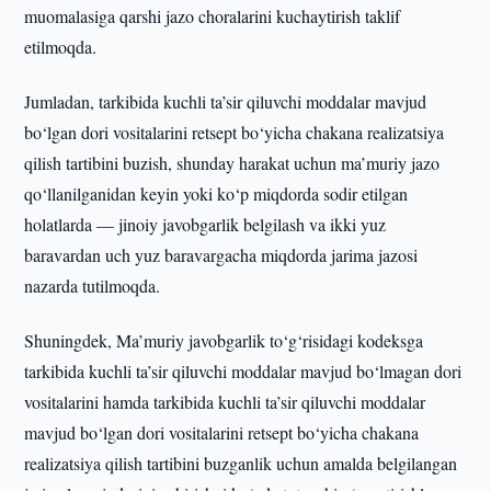
muomalasiga qarshi jazo choralarini kuchaytirish taklif
etilmoqda.
Jumladan, tarkibida kuchli ta’sir qiluvchi moddalar mavjud
bo‘lgan dori vositalarini retsept bo‘yicha chakana realizatsiya
qilish tartibini buzish, shunday harakat uchun ma’muriy jazo
qo‘llanilganidan keyin yoki ko‘p miqdorda sodir etilgan
holatlarda — jinoiy javobgarlik belgilash va ikki yuz
baravardan uch yuz baravargacha miqdorda jarima jazosi
nazarda tutilmoqda.
Shuningdek, Ma’muriy javobgarlik to‘g‘risidagi kodeksga
tarkibida kuchli ta’sir qiluvchi moddalar mavjud bo‘lmagan dori
vositalarini hamda tarkibida kuchli ta’sir qiluvchi moddalar
mavjud bo‘lgan dori vositalarini retsept bo‘yicha chakana
realizatsiya qilish tartibini buzganlik uchun amalda belgilangan