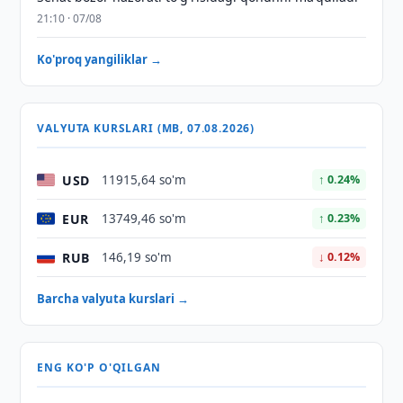
21:10 · 07/08
Ko'proq yangiliklar →
VALYUTA KURSLARI (MB, 07.08.2026)
USD
11915,64 so'm
↑ 0.24%
EUR
13749,46 so'm
↑ 0.23%
RUB
146,19 so'm
↓ 0.12%
Barcha valyuta kurslari →
ENG KO'P O'QILGAN