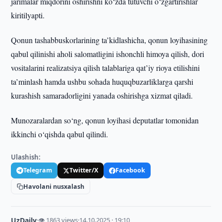
jarimalar miqdorini oshirishni ko‘zda tutuvchi o‘zgartirishlar
kiritilyapti.
Qonun tashabbuskorlarining ta’kidlashicha, qonun loyihasining
qabul qilinishi aholi salomatligini ishonchli himoya qilish, dori
vositalarini realizatsiya qilish talablariga qat’iy rioya etilishini
ta’minlash hamda ushbu sohada huquqbuzarliklarga qarshi
kurashish samaradorligini yanada oshirishga xizmat qiladi.
Munozaralardan so‘ng, qonun loyihasi deputatlar tomonidan
ikkinchi o‘qishda qabul qilindi.
Ulashish:
Telegram
Twitter/X
Facebook
Havolani nusxalash
UzDaily
·
👁 1863 views
·
14.10.2025 · 19:10