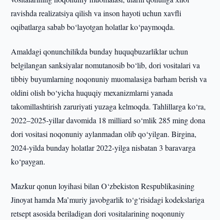
ravishda realizatsiya qilish va inson hayoti uchun xavfli
oqibatlarga sabab bo‘layotgan holatlar ko‘paymoqda.
Amaldagi qonunchilikda bunday huquqbuzarliklar uchun
belgilangan sanksiyalar nomutanosib bo‘lib, dori vositalari va
tibbiy buyumlarning noqonuniy muomalasiga barham berish va
oldini olish bo‘yicha huquqiy mexanizmlarni yanada
takomillashtirish zaruriyati yuzaga kelmoqda. Tahlillarga ko‘ra,
2022–2025-yillar davomida 18 milliard so‘mlik 285 ming dona
dori vositasi noqonuniy aylanmadan olib qo‘yilgan. Birgina,
2024-yilda bunday holatlar 2022-yilga nisbatan 3 baravarga
ko‘paygan.
Mazkur qonun loyihasi bilan O‘zbekiston Respublikasining
Jinoyat hamda Ma’muriy javobgarlik to‘g‘risidagi kodekslariga
retsept asosida beriladigan dori vositalarining noqonuniy