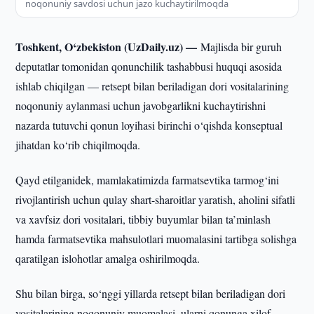
noqonuniy savdosi uchun jazo kuchaytirilmoqda
Toshkent, O‘zbekiston (UzDaily.uz) —
Majlisda bir guruh
deputatlar tomonidan qonunchilik tashabbusi huquqi asosida
ishlab chiqilgan — retsept bilan beriladigan dori vositalarining
noqonuniy aylanmasi uchun javobgarlikni kuchaytirishni
nazarda tutuvchi qonun loyihasi birinchi o‘qishda konseptual
jihatdan ko‘rib chiqilmoqda.
Qayd etilganidek, mamlakatimizda farmatsevtika tarmog‘ini
rivojlantirish uchun qulay shart-sharoitlar yaratish, aholini sifatli
va xavfsiz dori vositalari, tibbiy buyumlar bilan ta’minlash
hamda farmatsevtika mahsulotlari muomalasini tartibga solishga
qaratilgan islohotlar amalga oshirilmoqda.
Shu bilan birga, so‘nggi yillarda retsept bilan beriladigan dori
vositalarining noqonuniy muomalasi, ularni qonunga xilof