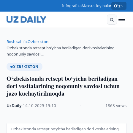
Infografika
Maxsus loyihalar
O'z
Bosh sahifa
O‘zbekiston
›
›
O‘zbekistonda retsept bo‘yicha beriladigan dori vositalarining
noqonuniy savdosi …
O‘ZBEKISTON
O‘zbekistonda retsept bo‘yicha beriladigan
dori vositalarining noqonuniy savdosi uchun
jazo kuchaytirilmoqda
UzDaily
·
14.10.2025
·
19:10
·
1863 views
O‘zbekistonda retsept bo‘yicha beriladigan dori vositalarining