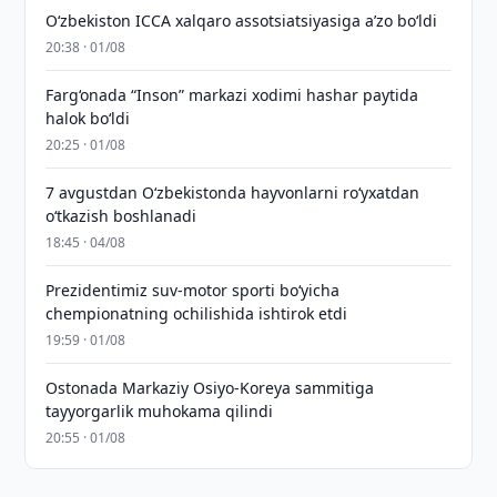
O‘zbekiston ICCA xalqaro assotsiatsiyasiga aʼzo bo‘ldi
20:38 · 01/08
Farg‘onada “Inson” markazi xodimi hashar paytida
halok bo‘ldi
20:25 · 01/08
7 avgustdan O‘zbekistonda hayvonlarni ro‘yxatdan
o‘tkazish boshlanadi
18:45 · 04/08
Prezidentimiz suv-motor sporti bo‘yicha
chempionatning ochilishida ishtirok etdi
19:59 · 01/08
Ostonada Markaziy Osiyo-Koreya sammitiga
tayyorgarlik muhokama qilindi
20:55 · 01/08