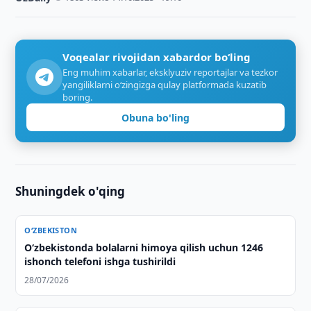
Voqealar rivojidan xabardor bo‘ling
Eng muhim xabarlar, eksklyuziv reportajlar va tezkor
yangiliklarni o‘zingizga qulay platformada kuzatib
boring.
Obuna bo'ling
Shuningdek o'qing
O‘ZBEKISTON
O‘zbekistonda bolalarni himoya qilish uchun 1246
ishonch telefoni ishga tushirildi
28/07/2026