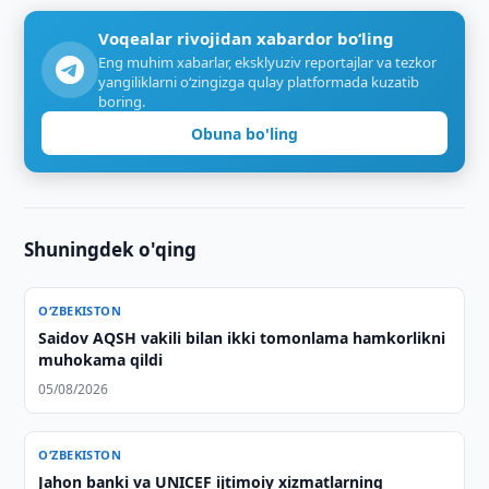
Voqealar rivojidan xabardor bo‘ling
Eng muhim xabarlar, eksklyuziv reportajlar va tezkor
yangiliklarni o‘zingizga qulay platformada kuzatib
boring.
Obuna bo'ling
Shuningdek o'qing
O‘ZBEKISTON
Saidov AQSH vakili bilan ikki tomonlama hamkorlikni
muhokama qildi
05/08/2026
O‘ZBEKISTON
Jahon banki va UNICEF ijtimoiy xizmatlarning