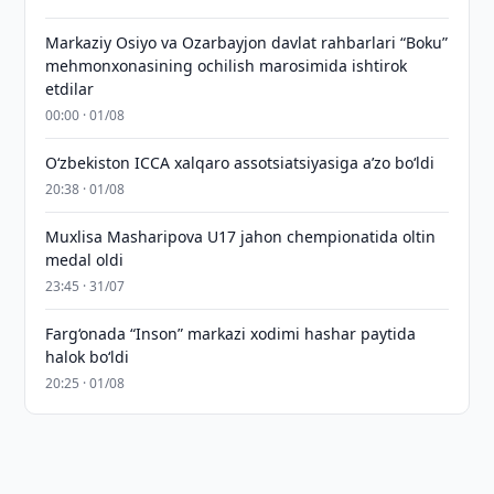
Markaziy Osiyo va Ozarbayjon davlat rahbarlari “Boku”
mehmonxonasining ochilish marosimida ishtirok
etdilar
00:00 · 01/08
O‘zbekiston ICCA xalqaro assotsiatsiyasiga aʼzo bo‘ldi
20:38 · 01/08
Muxlisa Masharipova U17 jahon chempionatida oltin
medal oldi
23:45 · 31/07
Farg‘onada “Inson” markazi xodimi hashar paytida
halok bo‘ldi
20:25 · 01/08