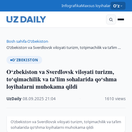
Infografika
Maxsus loyihalar
O'z
Bosh sahifa
O‘zbekiston
›
›
O‘zbekiston va Sverdlovsk viloyati turizm, to‘qimachilik va ta’lim …
O‘ZBEKISTON
O‘zbekiston va Sverdlovsk viloyati turizm,
to‘qimachilik va ta’lim sohalarida qo‘shma
loyihalarni muhokama qildi
UzDaily
·
08.09.2025
·
21:04
·
1610 views
O‘zbekiston va Sverdlovsk viloyati turizm, to‘qimachilik va ta’lim
sohalarida qo‘shma loyihalarni muhokama qildi