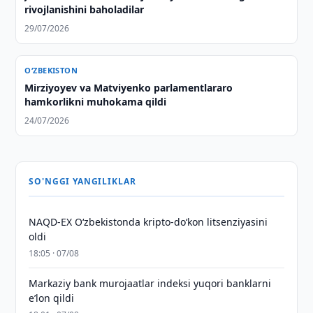
rivojlanishini baholadilar
29/07/2026
O‘ZBEKISTON
Mirziyoyev va Matviyenko parlamentlararo
hamkorlikni muhokama qildi
24/07/2026
SO'NGGI YANGILIKLAR
NAQD-EX O‘zbekistonda kripto-do‘kon litsenziyasini
oldi
18:05 · 07/08
Markaziy bank murojaatlar indeksi yuqori banklarni
eʼlon qildi