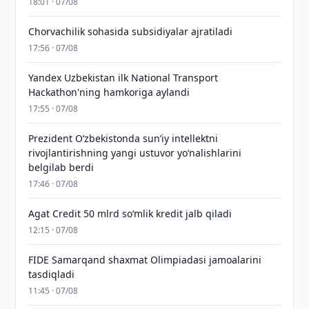
18:01 · 07/08
Chorvachilik sohasida subsidiyalar ajratiladi
17:56 · 07/08
Yandex Uzbekistan ilk National Transport
Hackathon'ning hamkoriga aylandi
17:55 · 07/08
Prezident Oʻzbekistonda sunʼiy intellektni
rivojlantirishning yangi ustuvor yoʻnalishlarini
belgilab berdi
17:46 · 07/08
Agat Credit 50 mlrd so‘mlik kredit jalb qiladi
12:15 · 07/08
FIDE Samarqand shaxmat Olimpiadasi jamoalarini
tasdiqladi
11:45 · 07/08