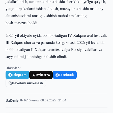
jadallashtirish, turoperatorlar o'rtasida sheriklikni yo'lga qo'yish,
yangi turpaketlarni ishlab chiqish, muzeylar o'rtasida madaniy
almanishuvlarni amalga oshirish muhokamalarning
bosh mavzusi bo'ldi.
2025-yil oktyabr oyida bo'lib o'tadigan IV Xalqaro asal festivali,
III Xalqaro chorva va parranda ko'rgazmasi, 2026 yil fevralida
bo'lib o'tadigan II Xalqaro avtofestivalga Rossiya vakillari va
sayyohlarni jalb etishga kelishib olindi.
Ulashish:
Telegram
Twitter/X
Facebook
Havolani nusxalash
UzDaily
·
👁 1610 views
·
08.09.2025 · 21:04