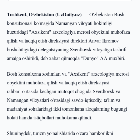
Toshkent, O‘zbekiston (UzDaily.uz) —
O'zbekiston Bosh
konsulxonasi ko'magida Namangan viloyati hokimligi
huzuridagi "Axsikent" arxeologiya merosi obyektini muhofaza
qilish va tadqiq etish direksiyasi direktori Anvar Ikromov
boshchiligidagi delegatsiyaning Sverdlovsk viloyatiga tashrifi
amalga oshirildi, deb xabar qilmoqda "Dunyo" AA muxbiri.
Bosh konsulxona xodimlari va "Axsikent" arxeologiya merosi
obyektini muhofaza qilish va tadqiq etish direksiyasi
rahbari o'rtasida kechgan muloqot chog'ida Sverdlovsk va
Namangan viloyatlari o'rtasidagi savdo-iqtisodiy, ta'lim va
madaniyat sohalaridagi ikki tomonlama aloqalarning bugungi
holati hamda istiqbollari muhokama qilindi.
Shuningdek, turizm yo'nalishlarida o'zaro hamkorlikni