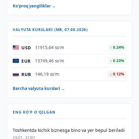
Ko'proq yangiliklar →
VALYUTA KURSLARI (MB, 07.08.2026)
USD
11915,64 so'm
↑ 0.24%
EUR
13749,46 so'm
↑ 0.23%
RUB
146,19 so'm
↓ 0.12%
Barcha valyuta kurslari →
ENG KO'P O'QILGAN
Toshkentda kichik biznesga bino va yer bepul beriladi
23:07 · 31/07