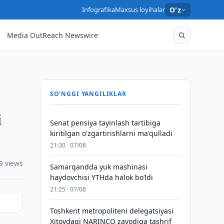
Infografika
Maxsus loyihalar
O'z
Media OutReach Newswire
SO'NGGI YANGILIKLAR
i
Senat pensiya tayinlash tartibiga
kiritilgan o'zgartirishlarni ma'qulladi
21:30 · 07/08
9 views
Samarqandda yuk mashinasi
haydovchisi YTHda halok bo‘ldi
21:25 · 07/08
Toshkent metropoliteni delegatsiyasi
Xitoydagi NARINCO zavodiga tashrif