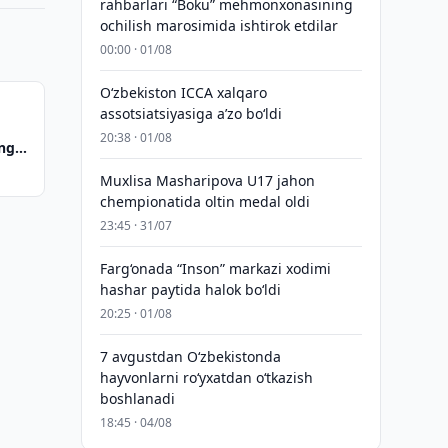
rahbarlari “Boku” mehmonxonasining
ochilish marosimida ishtirok etdilar
00:00 · 01/08
O‘zbekiston ICCA xalqaro
assotsiatsiyasiga aʼzo bo‘ldi
20:38 · 01/08
ing
Muxlisa Masharipova U17 jahon
chempionatida oltin medal oldi
23:45 · 31/07
Farg‘onada “Inson” markazi xodimi
hashar paytida halok bo‘ldi
20:25 · 01/08
7 avgustdan O‘zbekistonda
hayvonlarni ro‘yxatdan o‘tkazish
boshlanadi
18:45 · 04/08