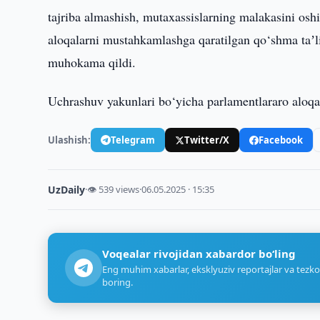
tajriba almashish, mutaxassislarning malakasini oshi
aloqalarni mustahkamlashga qaratilgan qo‘shma taʼli
muhokama qildi.
Uchrashuv yakunlari bo‘yicha parlamentlararo aloqal
Ulashish:
Telegram
Twitter/X
Facebook
UzDaily
·
👁 539 views
·
06.05.2025 · 15:35
Voqealar rivojidan xabardor bo‘ling
Eng muhim xabarlar, eksklyuziv reportajlar va tezko
boring.