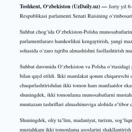
Toshkent, O‘zbekiston (UzDaily.uz) —
Joriy yil 
Respublikasi parlamenti Senati Raisining o‘rinbosa
Suhbat chog‘ida O‘zbekiston-Polsha munosabatlarining
parlamentlararo hamkorlikni kengaytirish, yangi maz
sohasida o‘zaro tajriba almashishni faollashtirish m
Suhbat davomida O‘zbekiston va Polsha o‘rtasidagi 
bilan qayd etildi. Ikki mamlakat qonun chiqaruvchi 
chuqurlashtirishdan ikki tomon ham manfaatdor ekani
shuningdek, ikki tomonlama munosabatlarni mustahk
muntazam tashriflari almashinuviga alohida eʼtibor q
Shuningdek, oliy taʼlim, madaniyat, turizm, sog‘liqn
mustahkam ikki tomonlama asoslarini shakllantirish 