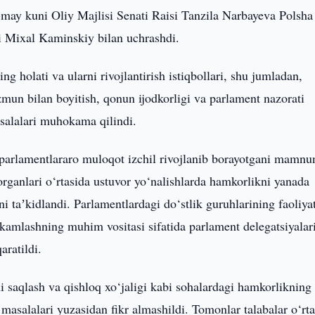
6-may kuni Oliy Majlisi Senati Raisi Tanzila Narbayeva Polsha
ri Mixal Kaminskiy bilan uchrashdi.
 holati va ularni rivojlantirish istiqbollari, shu jumladan,
mun bilan boyitish, qonun ijodkorligi va parlament nazorati
asalalari muhokama qilindi.
parlamentlararo muloqot izchil rivojlanib borayotgani mamnu
organlari o‘rtasida ustuvor yo‘nalishlarda hamkorlikni yanada
 taʼkidlandi. Parlamentlardagi do‘stlik guruhlarining faoliyat
amlashning muhim vositasi sifatida parlament delegatsiyalar
aratildi.
i saqlash va qishloq xo‘jaligi kabi sohalardagi hamkorlikning
masalalari yuzasidan fikr almashildi. Tomonlar talabalar o‘rta