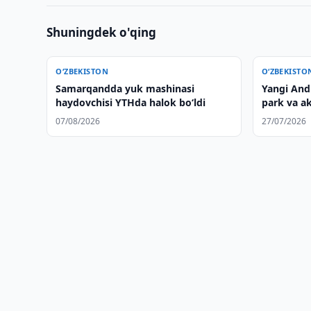
Shuningdek o'qing
O‘ZBEKISTON
O‘ZBEKISTO
Samarqandda yuk mashinasi
Yangi Andi
haydovchisi YTHda halok bo‘ldi
park va ak
07/08/2026
27/07/2026