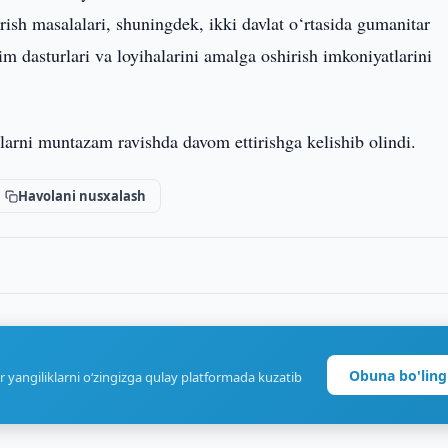
rish masalalari, shuningdek, ikki davlat o‘rtasida gumanitar
m dasturlari va loyihalarini amalga oshirish imkoniyatlarini
arni muntazam ravishda davom ettirishga kelishib olindi.
Havolani nusxalash
Obuna bo'ling
r yangiliklarni o‘zingizga qulay platformada kuzatib