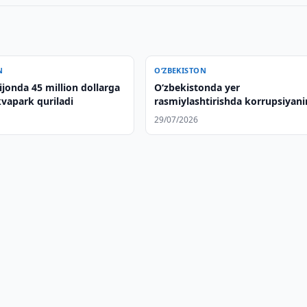
N
O‘ZBEKISTON
jonda 45 million dollarga
O‘zbekistonda yer
vapark quriladi
rasmiylashtirishda korrupsiyan
ikki holati aniqlandi
29/07/2026