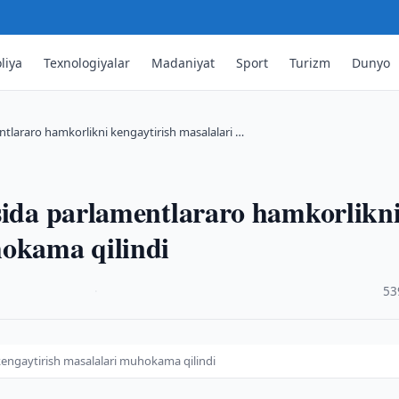
liya
Texnologiyalar
Madaniyat
Sport
Turizm
Dunyo
ntlararo hamkorlikni kengaytirish masalalari …
sida parlamentlararo hamkorlikn
hokama qilindi
·
53
kengaytirish masalalari muhokama qilindi