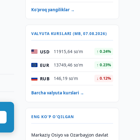
Ko'proq yangiliklar →
VALYUTA KURSLARI (MB, 07.08.2026)
USD
11915,64 so'm
↑ 0.24%
EUR
13749,46 so'm
↑ 0.23%
RUB
146,19 so'm
↓ 0.12%
Barcha valyuta kurslari →
ENG KO'P O'QILGAN
Markaziy Osiyo va Ozarbayjon davlat