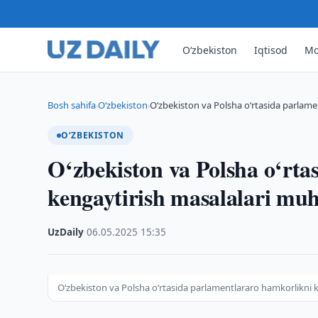
O‘zbekiston
Iqtisod
Mo
Bosh sahifa
O‘zbekiston
O‘zbekiston va Polsha o‘rtasida parlame
›
›
O‘ZBEKISTON
O‘zbekiston va Polsha o‘rta
kengaytirish masalalari mu
UzDaily
·
06.05.2025
·
15:35
O‘zbekiston va Polsha o‘rtasida parlamentlararo hamkorlikni 