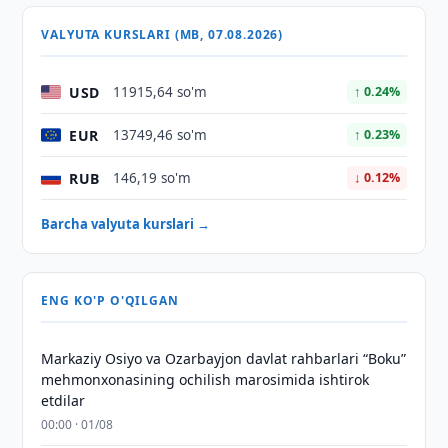
VALYUTA KURSLARI (MB, 07.08.2026)
USD
11915,64 so'm
↑ 0.24%
EUR
13749,46 so'm
↑ 0.23%
RUB
146,19 so'm
↓ 0.12%
Barcha valyuta kurslari →
ENG KO'P O'QILGAN
Markaziy Osiyo va Ozarbayjon davlat rahbarlari “Boku”
mehmonxonasining ochilish marosimida ishtirok
etdilar
00:00 · 01/08