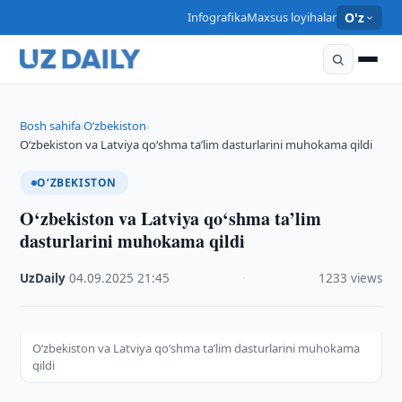
Infografika
Maxsus loyihalar
O'z
Bosh sahifa
O‘zbekiston
›
›
O‘zbekiston va Latviya qo‘shma ta’lim dasturlarini muhokama qildi
O‘ZBEKISTON
O‘zbekiston va Latviya qo‘shma ta’lim
dasturlarini muhokama qildi
UzDaily
·
04.09.2025
·
21:45
·
1233 views
O‘zbekiston va Latviya qo‘shma ta’lim dasturlarini muhokama
qildi