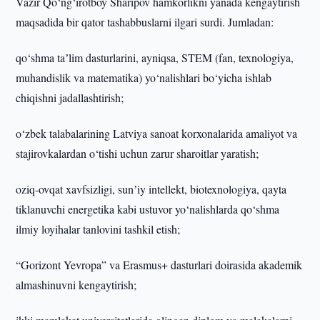
Vazir Qo‘ng‘irotboy Sharipov hamkorlikni yanada kengaytirish
maqsadida bir qator tashabbuslarni ilgari surdi. Jumladan:
qo‘shma taʼlim dasturlarini, ayniqsa, STEM (fan, texnologiya,
muhandislik va matematika) yo‘nalishlari bo‘yicha ishlab
chiqishni jadallashtirish;
o‘zbek talabalarining Latviya sanoat korxonalarida amaliyot va
stajirovkalardan o‘tishi uchun zarur sharoitlar yaratish;
oziq-ovqat xavfsizligi, sunʼiy intellekt, biotexnologiya, qayta
tiklanuvchi energetika kabi ustuvor yo‘nalishlarda qo‘shma
ilmiy loyihalar tanlovini tashkil etish;
“Gorizont Yevropa” va Erasmus+ dasturlari doirasida akademik
almashinuvni kengaytirish;