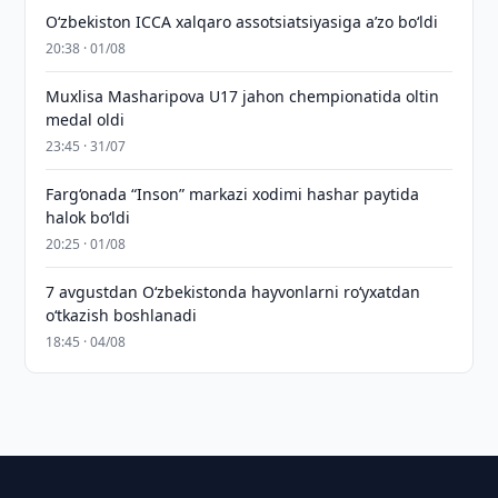
O‘zbekiston ICCA xalqaro assotsiatsiyasiga aʼzo bo‘ldi
20:38 · 01/08
Muxlisa Masharipova U17 jahon chempionatida oltin
medal oldi
23:45 · 31/07
Farg‘onada “Inson” markazi xodimi hashar paytida
halok bo‘ldi
20:25 · 01/08
7 avgustdan O‘zbekistonda hayvonlarni ro‘yxatdan
o‘tkazish boshlanadi
18:45 · 04/08