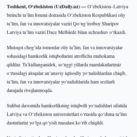
Toshkent, O‘zbekiston (UzDaily.uz) —
Oʻzbekiston–Latviya
birinchi taʼlim forumi doirasida Oʻzbekiston Respublikasi oliy
taʼlim, fan va innovatsiyalar vaziri Qo‘ng‘irotboy Sharipov
Latviya taʼlim vaziri Dace Melbārde bilan uchrashuv o‘tkazdi.
Muloqot chog‘ida tomonlar oliy taʼlim, fan va innovatsiyalar
sohasidagi hamkorlik istiqbollarini atroflicha muhokama
qildilar. Ta’kidlanganidek, so‘nggi yillarda mamlakatlarimiz
o‘rtasidagi aloqalar anʼanaviy iqtisodiy yo‘nalishlardan chiqib,
taʼlim, fan va innovatsiyalar yo‘nalishlarida ham sezilarli
darajada rivojlanmoqda.
Suhbat davomida hamkorlikning istiqbolli yo‘nalishlari sifatida
Latviya va Oʻzbekiston universitetlari o‘rtasida qo‘shma taʼlim
dasturlarini yo‘lga qo‘yish masalasi ko‘rib chiqildi.