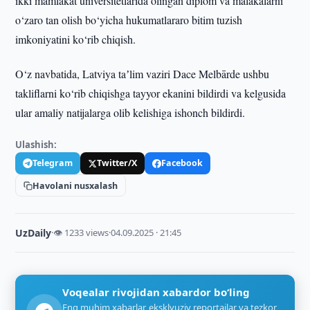
ikki mamlakat universitetlarida olingan diplom va malakalarni
o‘zaro tan olish bo‘yicha hukumatlararo bitim tuzish
imkoniyatini ko‘rib chiqish.
O‘z navbatida, Latviya taʼlim vaziri Dace Melbārde ushbu
takliflarni ko‘rib chiqishga tayyor ekanini bildirdi va kelgusida
ular amaliy natijalarga olib kelishiga ishonch bildirdi.
Ulashish:
Telegram
Twitter/X
Facebook
Havolani nusxalash
UzDaily
·
👁 1233 views
·
04.09.2025 · 21:45
Voqealar rivojidan xabardor bo‘ling
Eng muhim xabarlar, eksklyuziv reportajlar va tezkor