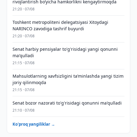
rivojlantirish boʻyicha hamkorlikni kengaytirmoqda
21:20 · 07/08
Toshkent metropoliteni delegatsiyasi Xitoydagi
NARINCO zavodiga tashrif buyurdi
21:20 · 07/08
Senat harbiy pensiyalar to'g'risidagi yangi qonunni
ma'qulladi
21:15 · 07/08
Mahsulotlarning xavfsizligini taʼminlashda yangi tizim
joriy qilinmoqda
21:15 · 07/08
Senat bozor nazorati to'g'risidagi qonunni ma'qulladi
21:10 · 07/08
Ko'proq yangiliklar →