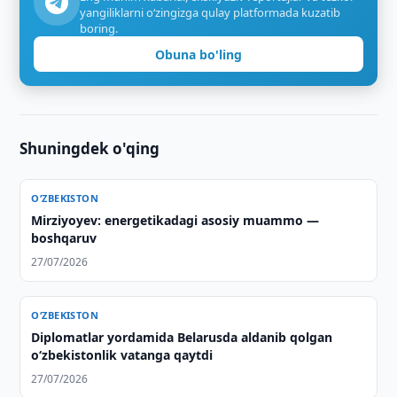
yangiliklarni o‘zingizga qulay platformada kuzatib
boring.
Obuna bo'ling
Shuningdek o'qing
O‘ZBEKISTON
Mirziyoyev: energetikadagi asosiy muammo —
boshqaruv
27/07/2026
O‘ZBEKISTON
Diplomatlar yordamida Belarusda aldanib qolgan
o‘zbekistonlik vatanga qaytdi
27/07/2026