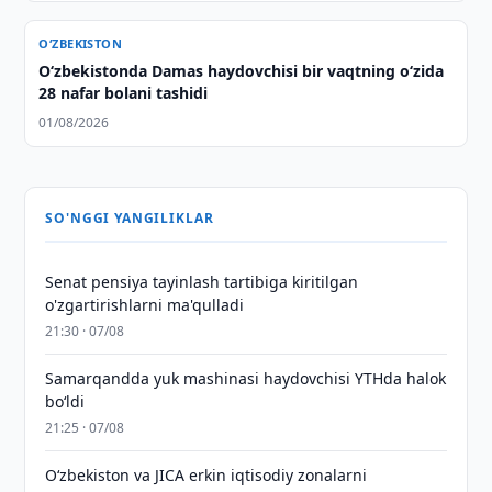
O‘ZBEKISTON
O‘zbekistonda Damas haydovchisi bir vaqtning o‘zida
28 nafar bolani tashidi
01/08/2026
SO'NGGI YANGILIKLAR
Senat pensiya tayinlash tartibiga kiritilgan
o'zgartirishlarni ma'qulladi
21:30 · 07/08
Samarqandda yuk mashinasi haydovchisi YTHda halok
bo‘ldi
21:25 · 07/08
Oʻzbekiston va JICA erkin iqtisodiy zonalarni