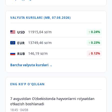
VALYUTA KURSLARI (MB, 07.08.2026)
USD
11915,64 so'm
↑ 0.24%
EUR
13749,46 so'm
↑ 0.23%
RUB
146,19 so'm
↓ 0.12%
Barcha valyuta kurslari →
ENG KO'P O'QILGAN
7 avgustdan O‘zbekistonda hayvonlarni ro‘yxatdan
o‘tkazish boshlanadi
18:45 · 04/08