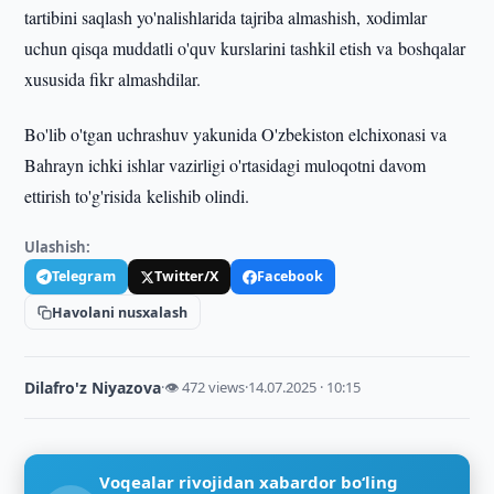
tartibini saqlash yo'nalishlarida tajriba almashish, xodimlar
uchun qisqa muddatli o'quv kurslarini tashkil etish va boshqalar
xususida fikr almashdilar.
Bo'lib o'tgan uchrashuv yakunida O'zbekiston elchixonasi va
Bahrayn ichki ishlar vazirligi o'rtasidagi muloqotni davom
ettirish to'g'risida kelishib olindi.
Ulashish:
Telegram
Twitter/X
Facebook
Havolani nusxalash
Dilafro'z Niyazova
·
👁 472 views
·
14.07.2025 · 10:15
Voqealar rivojidan xabardor bo‘ling