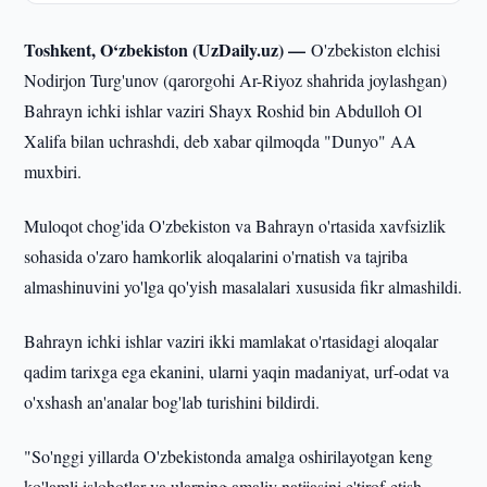
Toshkent, O‘zbekiston (UzDaily.uz) —
O'zbekiston elchisi
Nodirjon Turg'unov (qarorgohi Ar-Riyoz shahrida joylashgan)
Bahrayn ichki ishlar vaziri Shayx Roshid bin Abdulloh Ol
Xalifa bilan uchrashdi, deb xabar qilmoqda "Dunyo" AA
muxbiri.
Muloqot chog'ida O'zbekiston va Bahrayn o'rtasida xavfsizlik
sohasida o'zaro hamkorlik aloqalarini o'rnatish va tajriba
almashinuvini yo'lga qo'yish masalalari xususida fikr almashildi.
Bahrayn ichki ishlar vaziri ikki mamlakat o'rtasidagi aloqalar
qadim tarixga ega ekanini, ularni yaqin madaniyat, urf-odat va
o'xshash an'analar bog'lab turishini bildirdi.
"So'nggi yillarda O'zbekistonda amalga oshirilayotgan keng
ko'lamli islohotlar va ularning amaliy natijasini e'tirof etish