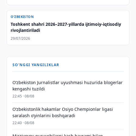
O‘ZBEKISTON
Toshkent shahri 2026–2027-yillarda ijtimoiy-iqtisodiy
rivojlantiriladi
29/07/2026
SO'NGGI YANGILIKLAR
O‘zbekiston Jurnalistlar uyushmasi huzurida blogerlar
kengashi tuzildi
22:45 · 08/08
O‘zbekistonlik hakamlar Osiyo Chempionlar ligasi
saralash o‘yinlarini boshqaradi
22:40 · 08/08
Mirziyoyev quruvchilarni kasb bayrami bilan