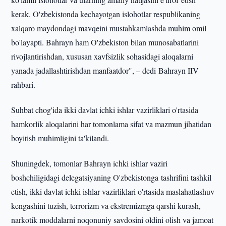
kerak. O'zbekistonda kechayotgan islohotlar respublikaning
xalqaro maydondagi mavqeini mustahkamlashda muhim omil
bo'layapti. Bahrayn ham O'zbekiston bilan munosabatlarini
rivojlantirishdan, xususan xavfsizlik sohasidagi aloqalarni
yanada jadallashtirishdan manfaatdor", – dedi Bahrayn IIV
rahbari.
Suhbat chog'ida ikki davlat ichki ishlar vazirliklari o'rtasida
hamkorlik aloqalarini har tomonlama sifat va mazmun jihatidan
boyitish muhimligini ta'kilandi.
Shuningdek, tomonlar Bahrayn ichki ishlar vaziri
boshchiligidagi delegatsiyaning O'zbekistonga tashrifini tashkil
etish, ikki davlat ichki ishlar vazirliklari o'rtasida maslahatlashuv
kengashini tuzish, terrorizm va ekstremizmga qarshi kurash,
narkotik moddalarni noqonuniy savdosini oldini olish va jamoat