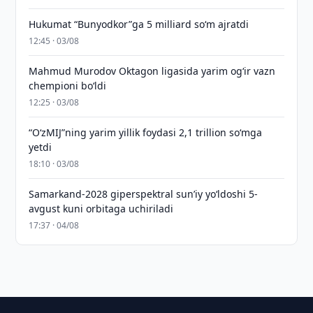
Hukumat “Bunyodkor”ga 5 milliard so‘m ajratdi
12:45 · 03/08
Mahmud Murodov Oktagon ligasida yarim og‘ir vazn
chempioni bo‘ldi
12:25 · 03/08
“O‘zMIJ”ning yarim yillik foydasi 2,1 trillion so‘mga
yetdi
18:10 · 03/08
Samarkand-2028 giperspektral sun’iy yo‘ldoshi 5-
avgust kuni orbitaga uchiriladi
17:37 · 04/08