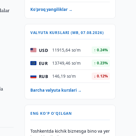
lalar
Ko'proq yangiliklar →
VALYUTA KURSLARI (MB, 07.08.2026)
USD
11915,64 so'm
↑ 0.24%
EUR
13749,46 so'm
↑ 0.23%
RUB
146,19 so'm
↓ 0.12%
da
Barcha valyuta kurslari →
ENG KO'P O'QILGAN
Toshkentda kichik biznesga bino va yer