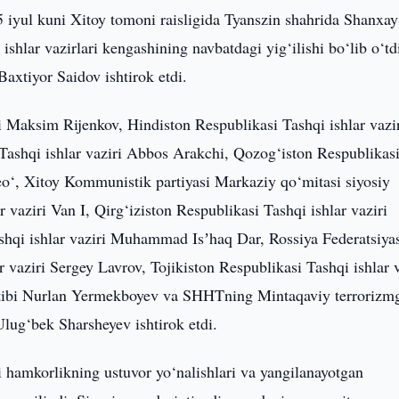
5 iyul kuni Xitoy tomoni raisligida Tyanszin shahrida Shanxay
shlar vazirlari kengashining navbatdagi yig‘ilishi bo‘lib o‘td
axtiyor Saidov ishtirok etdi.
ri Maksim Rijenkov, Hindiston Respublikasi Tashqi ishlar vazi
ashqi ishlar vaziri Abbos Arakchi, Qozog‘iston Respublikas
leo‘, Xitoy Kommunistik partiyasi Markaziy qo‘mitasi siyosiy
 vaziri Van I, Qirg‘iziston Respublikasi Tashqi ishlar vaziri
hqi ishlar vaziri Muhammad Isʼhaq Dar, Rossiya Federatsiya
 vaziri Sergey Lavrov, Tojikiston Respublikasi Tashqi ishlar v
tibi Nurlan Yermekboyev va SHHTning Mintaqaviy terrorizm
Ulug‘bek Sharsheyev ishtirok etdi.
i hamkorlikning ustuvor yo‘nalishlari va yangilanayotgan