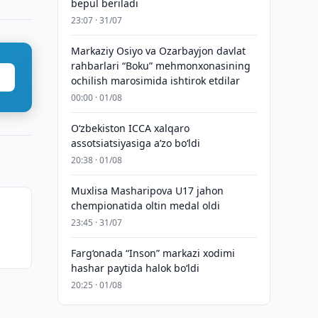
bepul beriladi
23:07 · 31/07
Markaziy Osiyo va Ozarbayjon davlat
rahbarlari “Boku” mehmonxonasining
ochilish marosimida ishtirok etdilar
00:00 · 01/08
O‘zbekiston ICCA xalqaro
assotsiatsiyasiga aʼzo bo‘ldi
20:38 · 01/08
Muxlisa Masharipova U17 jahon
chempionatida oltin medal oldi
23:45 · 31/07
Farg‘onada “Inson” markazi xodimi
hashar paytida halok bo‘ldi
20:25 · 01/08