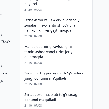
buyurdi
21:20 · 07/08
i.
Oʻzbekiston va JICA erkin iqtisodiy
zonalarni rivojlantirish boʻyicha
hamkorlikni kengaytirmoqda
ri
21:20 · 07/08
i Bosh
Mahsulotlarning xavfsizligini
taʼminlashda yangi tizim joriy
qilinmoqda
21:15 · 07/08
si
aziri
Senat harbiy pensiyalar to'g'risidagi
yangi qonunni ma'qulladi
ga
21:15 · 07/08
Senat bozor nazorati to'g'risidagi
qonunni ma'qulladi
21:10 · 07/08