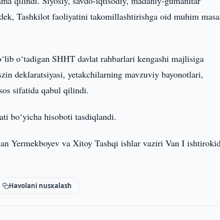
ma qilindi. Siyosiy, savdo-iqtisodiy, madaniy-gumanitar
gdek, Tashkilot faoliyatini takomillashtirishga oid muhim masa
o‘lib o‘tadigan SHHT davlat rahbarlari kengashi majlisiga
szin deklaratsiyasi, yetakchilarning mavzuviy bayonotlari,
os sifatida qabul qilindi.
i bo‘yicha hisoboti tasdiqlandi.
an Yermekboyev va Xitoy Tashqi ishlar vaziri Van I ishtiroki
Havolani nusxalash