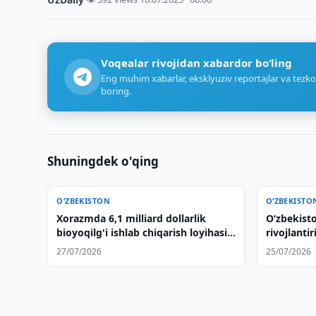
Voqealar rivojidan xabardor bo‘ling
Eng muhim xabarlar, eksklyuziv reportajlar va tezko
boring.
Shuningdek o'qing
O‘ZBEKISTON
O‘ZBEKISTO
Xorazmda 6,1 milliard dollarlik
Oʻzbekist
bioyoqilg'i ishlab chiqarish loyihasi
rivojlanti
amalga oshirilmoqda
vaziyatni
27/07/2026
25/07/2026