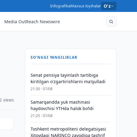
Infografika
Maxsus loyihalar
O'z
Media OutReach Newswire
SO'NGGI YANGILIKLAR
Senat pensiya tayinlash tartibiga
kiritilgan o'zgartirishlarni ma'qulladi
21:30 · 07/08
2 views
Samarqandda yuk mashinasi
haydovchisi YTHda halok bo‘ldi
21:25 · 07/08
Toshkent metropoliteni delegatsiyasi
Xitoydagi NARINCO zavodiga tashrif