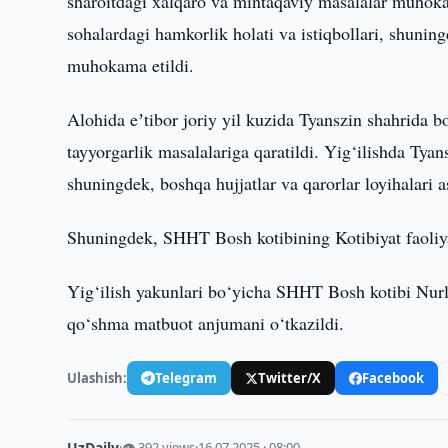
sharoitdagi xalqaro va mintaqaviy masalalar muhoka
sohalardagi hamkorlik holati va istiqbollari, shunin
muhokama etildi.
Alohida eʼtibor joriy yil kuzida Tyanszin shahrida b
tayyorgarlik masalalariga qaratildi. Yig‘ilishda Tyan
shuningdek, boshqa hujjatlar va qarorlar loyihalari as
Shuningdek, SHHT Bosh kotibining Kotibiyat faoliyat
Yig‘ilish yakunlari bo‘yicha SHHT Bosh kotibi Nurl
qo‘shma matbuot anjumani o‘tkazildi.
Ulashish:
Telegram
Twitter/X
Facebook
UzDaily
·
👁 392 views
·
16.07.2025 · 08:00