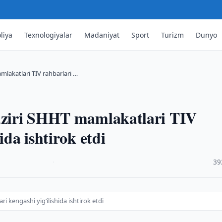
liya
Texnologiyalar
Madaniyat
Sport
Turizm
Dunyo
mlakatlari TIV rahbarlari …
vaziri SHHT mamlakatlari TIV
ida ishtirok etdi
·
39
i kengashi yig‘ilishida ishtirok etdi