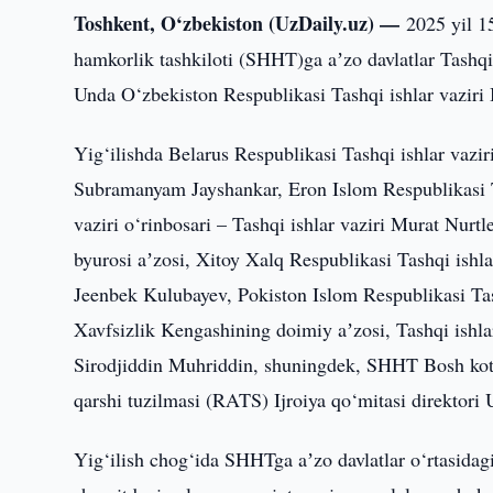
Toshkent, O‘zbekiston (UzDaily.uz) —
2025 yil 1
hamkorlik tashkiloti (SHHT)ga aʼzo davlatlar Tashqi i
Unda O‘zbekiston Respublikasi Tashqi ishlar vaziri B
Yig‘ilishda Belarus Respublikasi Tashqi ishlar vazi
Subramanyam Jayshankar, Eron Islom Respublikasi T
vaziri o‘rinbosari – Tashqi ishlar vaziri Murat Nurt
byurosi aʼzosi, Xitoy Xalq Respublikasi Tashqi ishlar
Jeenbek Kulubayev, Pokiston Islom Respublikasi Tas
Xavfsizlik Kengashining doimiy aʼzosi, Tashqi ishlar
Sirodjiddin Muhriddin, shuningdek, SHHT Bosh ko
qarshi tuzilmasi (RATS) Ijroiya qo‘mitasi direktori 
Yig‘ilish chog‘ida SHHTga aʼzo davlatlar o‘rtasidag