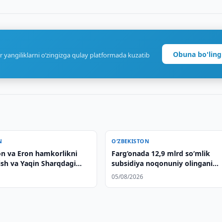
Obuna bo'ling
r yangiliklarni o‘zingizga qulay platformada kuzatib
N
O‘ZBEKISTON
on va Eron hamkorlikni
Farg‘onada 12,9 mlrd so‘mlik
rish va Yaqin Sharqdagi
subsidiya noqonuniy olingani
 muhokama qilishdi
aniqlandi
05/08/2026