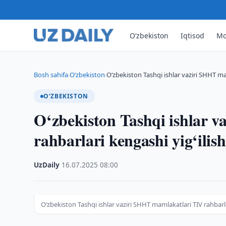
O‘zbekiston
Iqtisod
Mo
Bosh sahifa
O‘zbekiston
O‘zbekiston Tashqi ishlar vaziri SHHT ma
›
›
O‘ZBEKISTON
O‘zbekiston Tashqi ishlar 
rahbarlari kengashi yig‘ilish
UzDaily
·
16.07.2025
·
08:00
O‘zbekiston Tashqi ishlar vaziri SHHT mamlakatlari TIV rahbarlar