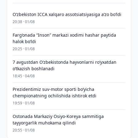
O‘zbekiston ICCA xalqaro assotsiatsiyasiga aʼzo bo‘ldi
20:38 · 01/08
Farg‘onada “Inson” markazi xodimi hashar paytida
halok bo‘ldi
20:25 · 01/08
7 avgustdan O‘zbekistonda hayvonlarni ro‘yxatdan
o‘tkazish boshlanadi
18:45 · 04/08
Prezidentimiz suv-motor sporti bo‘yicha
chempionatning ochilishida ishtirok etdi
19:59 · 01/08
Ostonada Markaziy Osiyo-Koreya sammitiga
tayyorgarlik muhokama qilindi
20:55 · 01/08