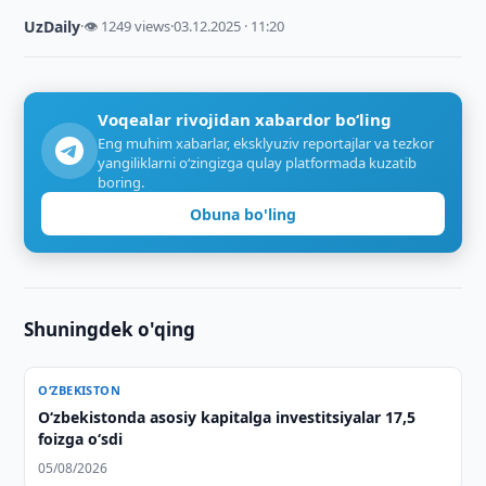
UzDaily
·
👁 1249 views
·
03.12.2025 · 11:20
Voqealar rivojidan xabardor bo‘ling
Eng muhim xabarlar, eksklyuziv reportajlar va tezkor
yangiliklarni o‘zingizga qulay platformada kuzatib
boring.
Obuna bo'ling
Shuningdek o'qing
O‘ZBEKISTON
O‘zbekistonda asosiy kapitalga investitsiyalar 17,5
foizga o‘sdi
05/08/2026