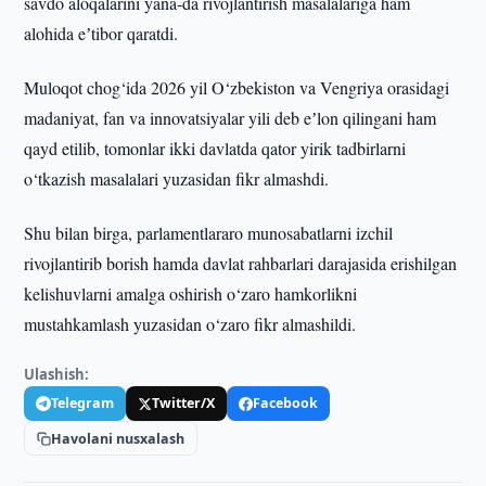
savdo aloqalarini yana-da rivojlantirish masalalariga ham
alohida eʼtibor qaratdi.
Muloqot chog‘ida 2026 yil O‘zbekiston va Vengriya orasidagi
madaniyat, fan va innovatsiyalar yili deb eʼlon qilingani ham
qayd etilib, tomonlar ikki davlatda qator yirik tadbirlarni
o‘tkazish masalalari yuzasidan fikr almashdi.
Shu bilan birga, parlamentlararo munosabatlarni izchil
rivojlantirib borish hamda davlat rahbarlari darajasida erishilgan
kelishuvlarni amalga oshirish o‘zaro hamkorlikni
mustahkamlash yuzasidan o‘zaro fikr almashildi.
Ulashish:
Telegram
Twitter/X
Facebook
Havolani nusxalash