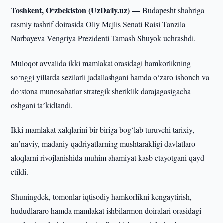
Toshkent, O‘zbekiston (UzDaily.uz) —
Budapesht shahriga
rasmiy tashrif doirasida Oliy Majlis Senati Raisi Tanzila
Narbayeva­ Vengriya Prezidenti Tamash Shuyok uchrashdi.
Muloqot avvalida ikki mamlakat orasidagi hamkorlikning
so‘nggi yillarda sezilarli jadallashgani hamda o‘zaro ishonch va
do‘stona munosabatlar strategik sheriklik darajagasigacha
oshgani taʼkidlandi.
Ikki mamlakat xalqlarini bir-biriga bog‘lab turuvchi tarixiy,
anʼnaviy, madaniy qadriyatlarning mushtarakligi davlatlaro
aloqlarni rivojlanishida muhim ahamiyat kasb etayotgani qayd
etildi.
Shuningdek, tomonlar iqtisodiy hamkorlikni kengaytirish,
hududlararo hamda mamlakat ishbilarmon doiralari orasidagi