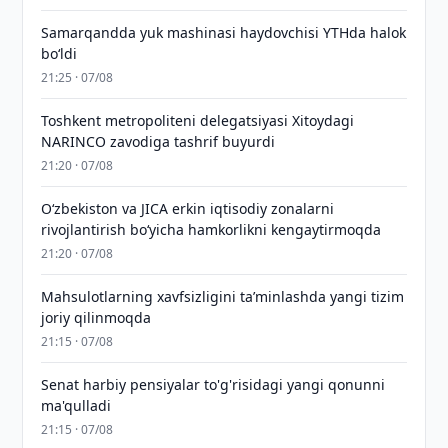
Samarqandda yuk mashinasi haydovchisi YTHda halok
bo‘ldi
21:25 · 07/08
Toshkent metropoliteni delegatsiyasi Xitoydagi
NARINCO zavodiga tashrif buyurdi
21:20 · 07/08
Oʻzbekiston va JICA erkin iqtisodiy zonalarni
rivojlantirish boʻyicha hamkorlikni kengaytirmoqda
21:20 · 07/08
Mahsulotlarning xavfsizligini taʼminlashda yangi tizim
joriy qilinmoqda
21:15 · 07/08
Senat harbiy pensiyalar to'g'risidagi yangi qonunni
ma'qulladi
21:15 · 07/08