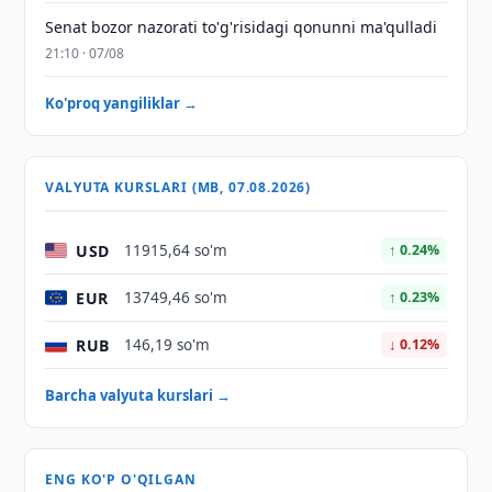
Senat bozor nazorati to'g'risidagi qonunni ma'qulladi
21:10 · 07/08
Ko'proq yangiliklar →
VALYUTA KURSLARI (MB, 07.08.2026)
USD
11915,64 so'm
↑ 0.24%
EUR
13749,46 so'm
↑ 0.23%
RUB
146,19 so'm
↓ 0.12%
Barcha valyuta kurslari →
ENG KO'P O'QILGAN