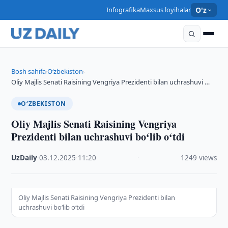
Infografika
Maxsus loyihalar
O'z
Bosh sahifa
O‘zbekiston
›
›
Oliy Majlis Senati Raisining Vengriya Prezidenti bilan uchrashuvi …
O‘ZBEKISTON
Oliy Majlis Senati Raisining Vengriya
Prezidenti bilan uchrashuvi bo‘lib o‘tdi
UzDaily
·
03.12.2025
·
11:20
·
1249 views
Oliy Majlis Senati Raisining Vengriya Prezidenti bilan
uchrashuvi bo‘lib o‘tdi