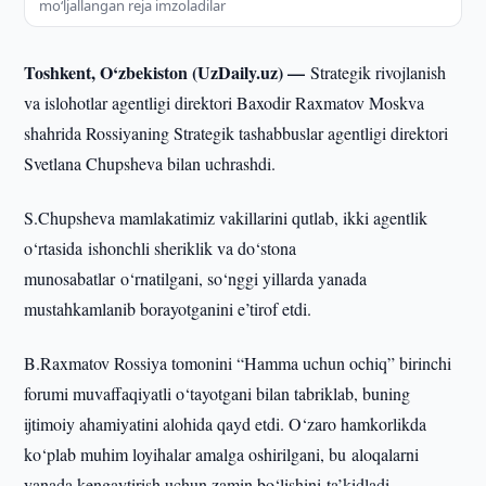
moʻljallangan reja imzoladilar
Toshkent, O‘zbekiston (UzDaily.uz) —
Strategik rivojlanish
va islohotlar agentligi direktori Baxodir Raxmatov Moskva
shahrida Rossiyaning Strategik tashabbuslar agentligi direktori
Svetlana Chupsheva bilan uchrashdi.
S.Chupsheva mamlakatimiz vakillarini qutlab, ikki agentlik
o‘rtasida ishonchli sheriklik va do‘stona
munosabatlar o‘rnatilgani, so‘nggi yillarda yanada
mustahkamlanib borayotganini e’tirof etdi.
B.Raxmatov Rossiya tomonini “Hamma uchun ochiq” birinchi
forumi muvaffaqiyatli o‘tayotgani bilan tabriklab, buning
ijtimoiy ahamiyatini alohida qayd etdi. O‘zaro hamkorlikda
ko‘plab muhim loyihalar amalga oshirilgani, bu aloqalarni
yanada kengaytirish uchun zamin bo‘lishini ta’kidladi.