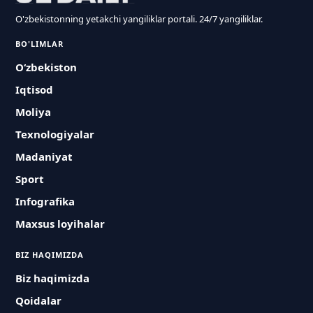
O'zbekistonning yetakchi yangiliklar portali. 24/7 yangiliklar.
BO'LIMLAR
O‘zbekiston
Iqtisod
Moliya
Texnologiyalar
Madaniyat
Sport
Infografika
Maxsus loyihalar
BIZ HAQIMIZDA
Biz haqimizda
Qoidalar