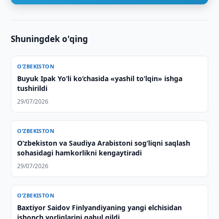
Shuningdek o'qing
O‘ZBEKISTON
Buyuk Ipak Yo‘li ko‘chasida «yashil to‘lqin» ishga
tushirildi
29/07/2026
O‘ZBEKISTON
Oʻzbekiston va Saudiya Arabistoni sogʻliqni saqlash
sohasidagi hamkorlikni kengaytiradi
29/07/2026
O‘ZBEKISTON
Baxtiyor Saidov Finlyandiyaning yangi elchisidan
ishonch yorliqlarini qabul qildi