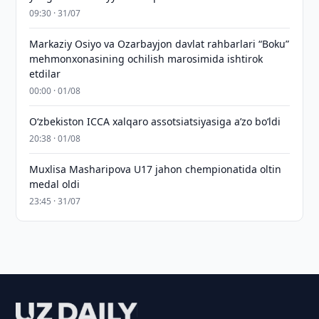
09:30 · 31/07
Markaziy Osiyo va Ozarbayjon davlat rahbarlari “Boku”
mehmonxonasining ochilish marosimida ishtirok
etdilar
00:00 · 01/08
O‘zbekiston ICCA xalqaro assotsiatsiyasiga aʼzo bo‘ldi
20:38 · 01/08
Muxlisa Masharipova U17 jahon chempionatida oltin
medal oldi
23:45 · 31/07