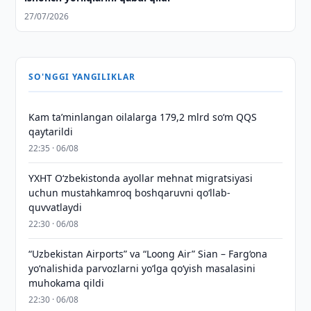
27/07/2026
SO'NGGI YANGILIKLAR
Kam taʼminlangan oilalarga 179,2 mlrd so‘m QQS
qaytarildi
22:35 · 06/08
YXHT O‘zbekistonda ayollar mehnat migratsiyasi
uchun mustahkamroq boshqaruvni qo‘llab-
quvvatlaydi
22:30 · 06/08
“Uzbekistan Airports” va “Loong Air” Sian – Farg‘ona
yo‘nalishida parvozlarni yo‘lga qo‘yish masalasini
muhokama qildi
22:30 · 06/08