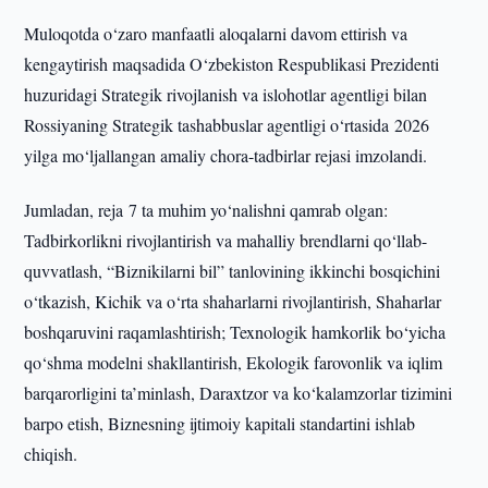
Muloqotda o‘zaro manfaatli aloqalarni davom ettirish va
kengaytirish maqsadida O‘zbekiston Respublikasi Prezidenti
huzuridagi Strategik rivojlanish va islohotlar agentligi bilan
Rossiyaning Strategik tashabbuslar agentligi o‘rtasida 2026
yilga mo‘ljallangan amaliy chora-tadbirlar rejasi imzolandi.
Jumladan, reja 7 ta muhim yo‘nalishni qamrab olgan:
Tadbirkorlikni rivojlantirish va mahalliy brendlarni qo‘llab-
quvvatlash, “Biznikilarni bil” tanlovining ikkinchi bosqichini
o‘tkazish, Kichik va o‘rta shaharlarni rivojlantirish, Shaharlar
boshqaruvini raqamlashtirish; Texnologik hamkorlik bo‘yicha
qo‘shma modelni shakllantirish, Ekologik farovonlik va iqlim
barqarorligini ta’minlash, Daraxtzor va ko‘kalamzorlar tizimini
barpo etish, Biznesning ijtimoiy kapitali standartini ishlab
chiqish.