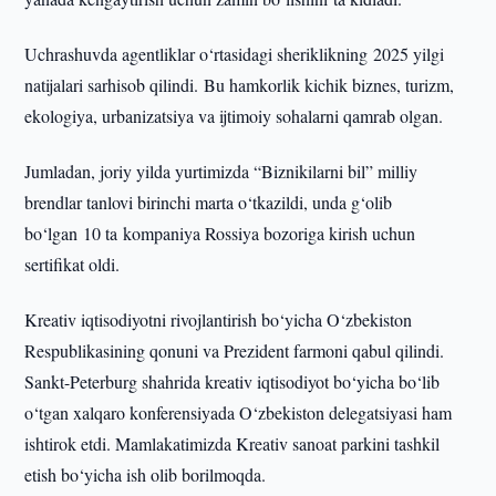
Uchrashuvda agentliklar o‘rtasidagi sheriklikning 2025 yilgi
natijalari sarhisob qilindi. Bu hamkorlik kichik biznes, turizm,
ekologiya, urbanizatsiya va ijtimoiy sohalarni qamrab olgan.
Jumladan, joriy yilda yurtimizda “Biznikilarni bil” milliy
brendlar tanlovi birinchi marta o‘tkazildi, unda g‘olib
bo‘lgan 10 ta kompaniya Rossiya bozoriga kirish uchun
sertifikat oldi.
Kreativ iqtisodiyotni rivojlantirish bo‘yicha O‘zbekiston
Respublikasining qonuni va Prezident farmoni qabul qilindi.
Sankt-Peterburg shahrida kreativ iqtisodiyot bo‘yicha bo‘lib
o‘tgan xalqaro konferensiyada O‘zbekiston delegatsiyasi ham
ishtirok etdi. Mamlakatimizda Kreativ sanoat parkini tashkil
etish bo‘yicha ish olib borilmoqda.