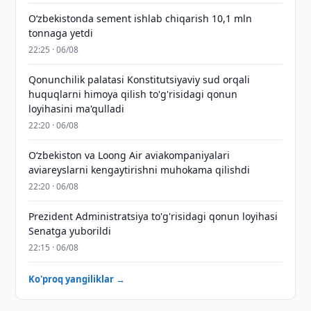
O‘zbekistonda sement ishlab chiqarish 10,1 mln
tonnaga yetdi
22:25 · 06/08
Qonunchilik palatasi Konstitutsiyaviy sud orqali
huquqlarni himoya qilish to'g'risidagi qonun
loyihasini ma'qulladi
22:20 · 06/08
Oʻzbekiston va Loong Air aviakompaniyalari
aviareyslarni kengaytirishni muhokama qilishdi
22:20 · 06/08
Prezident Administratsiya to'g'risidagi qonun loyihasi
Senatga yuborildi
22:15 · 06/08
Ko'proq yangiliklar →