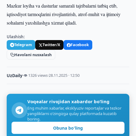
Mazkur loyiha va dasturlar samarali tajribalarni tatbiq etib,
iqtisodiyot tarmoqlarini rivojlantirish, atrof-muhit va ijtimoiy
sohalarni yaxshilashga xizmat qiladi.
Ulashish:
Telegram
Twitter/X
Facebook
Havolani nusxalash
UzDaily
·
👁 1326 views
·
28.11.2025 · 12:50
Voqealar rivojidan xabardor bo‘ling
Eng muhim xabarlar, eksklyuziv reportajlar va tezkor
yangiliklarni o‘zingizga qulay platformada kuzatib
boring.
Obuna bo'ling