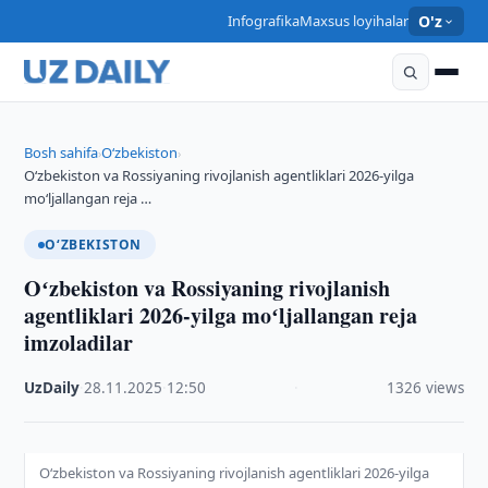
Infografika
Maxsus loyihalar
O'z
Bosh sahifa
O‘zbekiston
›
›
Oʻzbekiston va Rossiyaning rivojlanish agentliklari 2026-yilga
moʻljallangan reja …
O‘ZBEKISTON
Oʻzbekiston va Rossiyaning rivojlanish
agentliklari 2026-yilga moʻljallangan reja
imzoladilar
UzDaily
·
28.11.2025
·
12:50
·
1326 views
Oʻzbekiston va Rossiyaning rivojlanish agentliklari 2026-yilga