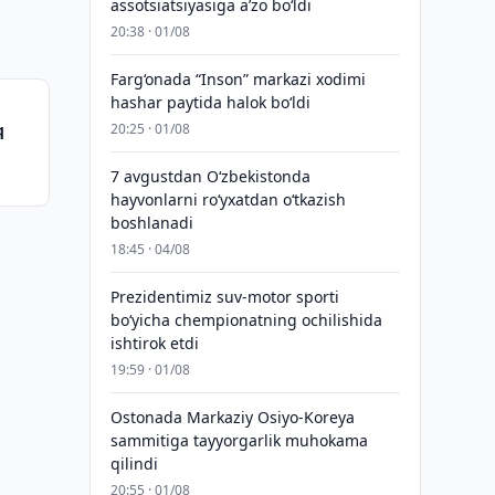
assotsiatsiyasiga aʼzo bo‘ldi
20:38 · 01/08
Farg‘onada “Inson” markazi xodimi
hashar paytida halok bo‘ldi
q
20:25 · 01/08
7 avgustdan O‘zbekistonda
hayvonlarni ro‘yxatdan o‘tkazish
boshlanadi
18:45 · 04/08
Prezidentimiz suv-motor sporti
bo‘yicha chempionatning ochilishida
ishtirok etdi
19:59 · 01/08
Ostonada Markaziy Osiyo-Koreya
sammitiga tayyorgarlik muhokama
qilindi
20:55 · 01/08