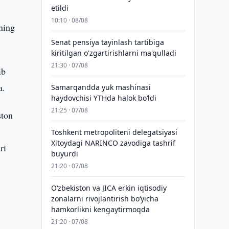
etildi
10:10 · 08/08
ining
Senat pensiya tayinlash tartibiga
kiritilgan o'zgartirishlarni ma'qulladi
21:30 · 07/08
ib
a.
Samarqandda yuk mashinasi
haydovchisi YTHda halok bo‘ldi
21:25 · 07/08
ston
Toshkent metropoliteni delegatsiyasi
Xitoydagi NARINCO zavodiga tashrif
ri
buyurdi
21:20 · 07/08
Oʻzbekiston va JICA erkin iqtisodiy
zonalarni rivojlantirish boʻyicha
hamkorlikni kengaytirmoqda
21:20 · 07/08