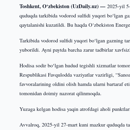
Toshkent, O‘zbekiston (UzDaily.uz) —
2025-yil 5
quduqda tarkibida vodorod sulfidi yuqori boʻlgan gaz
qaytalanishi kuzatildi. Bu haqda O‘zbekiston Energet
Tarkibida vodorod sulfidi yuqori boʻlgan gazning tar
yuborildi. Ayni paytda barcha zarur tadbirlar xavfsiz
Hodisa sodir boʻlgan hudud tegishli xizmatlar tomo
Respublikasi Favqulodda vaziyatlar vazirligi, “Sano
favvoralarining oldini olish hamda ularni bartaraf e
tomonidan doimiy nazorat qilinmoqda.
Yuzaga kelgan hodisa yaqin atrofdagi aholi punktlar
Avvalroq, 2025-yil 27-mart kuni mazkur quduqda tar