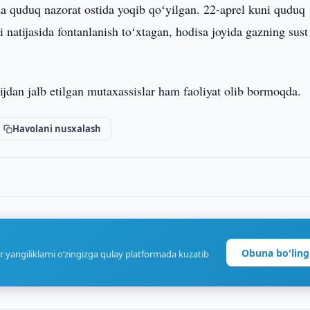
da quduq nazorat ostida yoqib qoʻyilgan. 22-aprel kuni quduq
i natijasida fontanlanish toʻxtagan, hodisa joyida gazning sus
ijdan jalb etilgan mutaxassislar ham faoliyat olib bormoqda.
Havolani nusxalash
Obuna bo'ling
r yangiliklarni o‘zingizga qulay platformada kuzatib