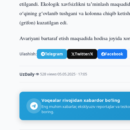
etilgandi. Ekologik xavfsizlikni taʼminlash maqsadi
oʻqining gʻovlanib tushgani va kolonna chiqib ketish
(grifon) kuzatilgan edi.
Avariyani bartaraf etish maqsadida hodisa joyida xor
Ulashish:
Telegram
Twitter/X
Facebook
UzDaily
·
👁 528 views
·
05.05.2025 · 17:05
Voqealar rivojidan xabardor bo‘ling
Eng muhim xabarlar, eksklyuziv reportajlar va tezko
boring.