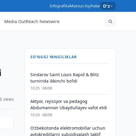
Infografika
Maxsus loyihalar
O'z
Media OutReach Newswire
SO'NGGI YANGILIKLAR
i
Sindarov Saint Louis Rapid & Blitz
turnirida ikkinchi bo‘ldi
10:25 · 08/08
8 views
Aktyor, rejissyor va pedagog
Abdumannon Ubaydullayev vafot etdi
10:20 · 08/08
O‘zbekistonda elektromobillar uchun
avtokreditlarni subsidiyalash taklif