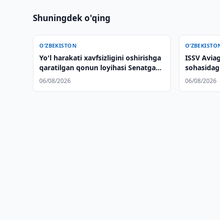
Shuningdek o'qing
O‘ZBEKISTON
O‘ZBEKISTO
Yo'l harakati xavfsizligini oshirishga
ISSV Aviag
qaratilgan qonun loyihasi Senatga
sohasidag
taqdim etildi
oshirishn
06/08/2026
06/08/2026