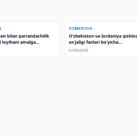
N
O‘ZBEKISTON
en bilan parrandachilik
Oʻzbekiston va Iordaniya qishlo
i loyihani amalga
xoʻjaligi fanlari boʻyicha
i muhokama qildi
memorandum imzoladilar
07/08/2026