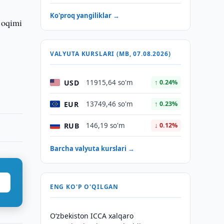
Ko'proq yangiliklar →
t oqimi
VALYUTA KURSLARI (MB, 07.08.2026)
USD
11915,64 so'm
↑ 0.24%
EUR
13749,46 so'm
↑ 0.23%
RUB
146,19 so'm
↓ 0.12%
Barcha valyuta kurslari →
ENG KO'P O'QILGAN
O‘zbekiston ICCA xalqaro