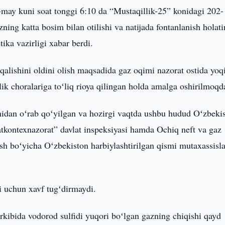
-may kuni soat tonggi 6:10 da “Mustaqillik-25” konidagi 202-
ning katta bosim bilan otilishi va natijada fontanlanish holat
ika vazirligi xabar berdi.
qalishini oldini olish maqsadida gaz oqimi nazorat ostida yoq
lik choralariga toʻliq rioya qilingan holda amalga oshirilmoqd
nidan oʻrab qoʻyilgan va hozirgi vaqtda ushbu hudud Oʻzbeki
atkontexnazorat” davlat inspeksiyasi hamda Ochiq neft va gaz
tish boʻyicha Oʻzbekiston harbiylashtirilgan qismi mutaxassisla
i uchun xavf tugʻdirmaydi.
kibida vodorod sulfidi yuqori boʻlgan gazning chiqishi qayd