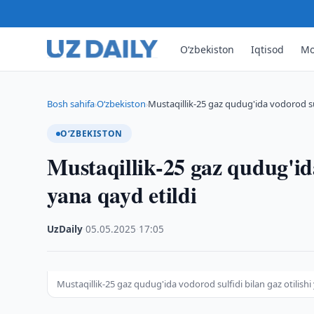
O‘zbekiston
Iqtisod
Mo
Bosh sahifa
O‘zbekiston
Mustaqillik-25 gaz qudug'ida vodorod sul
›
›
O‘ZBEKISTON
Mustaqillik-25 gaz qudug'ida
yana qayd etildi
UzDaily
·
05.05.2025
·
17:05
Mustaqillik-25 gaz qudug'ida vodorod sulfidi bilan gaz otilishi