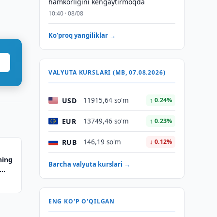
hamkorligini kengaytirmoqda
10:40 · 08/08
Ko'proq yangiliklar →
VALYUTA KURSLARI (MB, 07.08.2026)
USD
11915,64 so'm
↑ 0.24%
EUR
13749,46 so'm
↑ 0.23%
RUB
146,19 so'm
↓ 0.12%
ning
Barcha valyuta kurslari →
ENG KO'P O'QILGAN