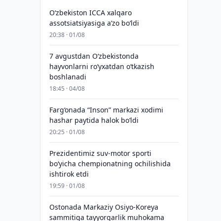
O‘zbekiston ICCA xalqaro
assotsiatsiyasiga aʼzo bo‘ldi
20:38 · 01/08
7 avgustdan O‘zbekistonda
hayvonlarni ro‘yxatdan o‘tkazish
boshlanadi
18:45 · 04/08
Farg‘onada “Inson” markazi xodimi
hashar paytida halok bo‘ldi
20:25 · 01/08
Prezidentimiz suv-motor sporti
bo‘yicha chempionatning ochilishida
ishtirok etdi
19:59 · 01/08
Ostonada Markaziy Osiyo-Koreya
sammitiga tayyorgarlik muhokama