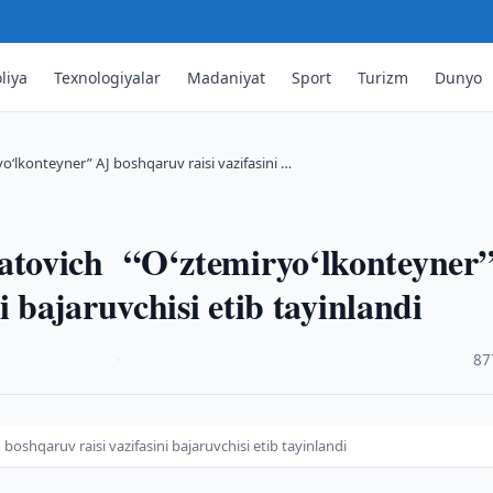
liya
Texnologiyalar
Madaniyat
Sport
Turizm
Dunyo
‘lkonteyner” AJ boshqaruv raisi vazifasini …
tovich “O‘ztemiryo‘lkonteyner
i bajaruvchisi etib tayinlandi
·
87
shqaruv raisi vazifasini bajaruvchisi etib tayinlandi