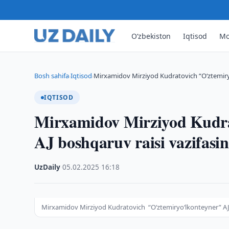
O‘zbekiston
Iqtisod
Mo
Bosh sahifa
Iqtisod
Mirxamidov Mirziyod Kudratovich “O‘ztemiryo
›
›
IQTISOD
Mirxamidov Mirziyod Kudra
AJ boshqaruv raisi vazifasin
UzDaily
·
05.02.2025
·
16:18
Mirxamidov Mirziyod Kudratovich “O‘ztemiryo‘lkonteyner” AJ bo