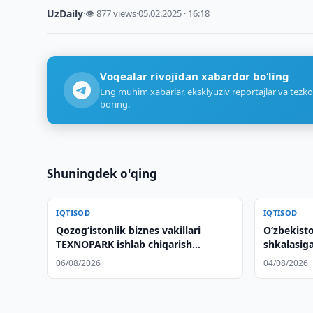
UzDaily
·
👁 877 views
·
05.02.2025 · 16:18
Voqealar rivojidan xabardor bo‘ling
Eng muhim xabarlar, eksklyuziv reportajlar va tezko
boring.
Shuningdek o'qing
IQTISOD
IQTISOD
Qozogʻistonlik biznes vakillari
O‘zbekist
TEXNOPARK ishlab chiqarish
shkalasiga 
korxonalariga tashrif buyurishdi
06/08/2026
04/08/2026