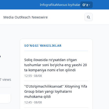
Infografika
Maxsus loyihalar
O'z
Media OutReach Newswire
SO'NGGI YANGILIKLAR
”
Soliq ilovasida ro'yxatdan o'tgan
tushumlar soni bo'yicha eng yaxshi 20
ta kompaniya nomi e'lon qilindi
12:55 · 08/08
7 views
"O'zto'qimachiliksanoat" Xitoyning Yifa
Group bilan yangi loyihalarni
muhokama qildi
12:45 · 08/08