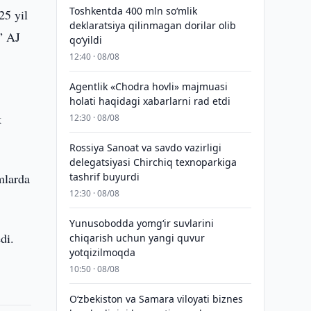
Toshkentda 400 mln so‘mlik
25 yil
deklaratsiya qilinmagan dorilar olib
” AJ
qo‘yildi
12:40 · 08/08
Agentlik «Chodra hovli» majmuasi
holati haqidagi xabarlarni rad etdi
k
12:30 · 08/08
Rossiya Sanoat va savdo vazirligi
delegatsiyasi Chirchiq texnoparkiga
mlarda
tashrif buyurdi
12:30 · 08/08
Yunusobodda yomg‘ir suvlarini
di.
chiqarish uchun yangi quvur
yotqizilmoqda
10:50 · 08/08
Oʻzbekiston va Samara viloyati biznes