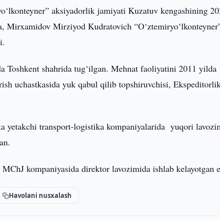
o‘lkonteyner” aksiyadorlik jamiyati Kuzatuv kengashining 20
‘ra, Mirxamidov Mirziyod Kudratovich “O‘ztemiryo‘lkonteyner
i.
 Toshkent shahrida tug‘ilgan. Mehnat faoliyatini 2011 yilda
sh uchastkasida yuk qabul qilib topshiruvchisi, Ekspeditorli
a yetakchi transport-logistika kompaniyalarida yuqori lavozi
gan.
 kompaniyasida direktor lavozimida ishlab kelayotgan e
Havolani nusxalash