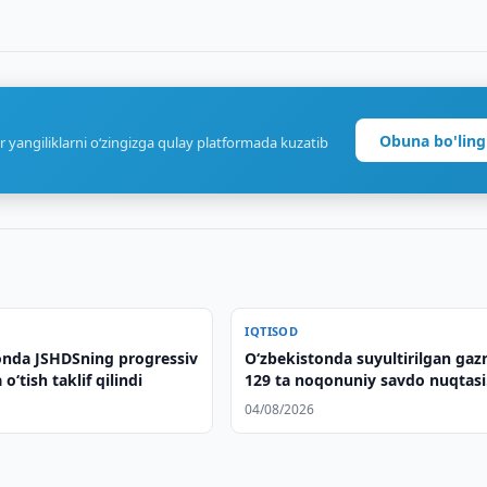
Obuna bo'ling
r yangiliklarni o‘zingizga qulay platformada kuzatib
IQTISOD
onda JSHDSning progressiv
O‘zbekistonda suyultirilgan gaz
o‘tish taklif qilindi
129 ta noqonuniy savdo nuqtasi
yopildi
04/08/2026