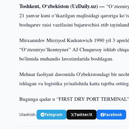
Toshkent, O‘zbekiston (UzDaily.uz) —
“O‘ztemiry
21 yanvar kuni o‘tkazilgan majlisidagi qaroriga ko
boshqaruv raisi vazifasini bajaruvchisi etib tayinland
Mirxamidov Mirziyod Kudratovich 1990 yil 3 aprelda
“O‘ztemiryo‘lkonteyner” AJ Chuqursoy ishlab chiqari
bo'limida muhandis lavozimlarida boshlagan.
Mehnat faoliyati davomida O'zbekistondagi bir necht
ishlagan va logistika yo'nalishida katta tajriba orttir
Bugunga qadar u “FIRST DRY PORT TERMINAL” MChJ
Ulashish:
Telegram
Twitter/X
Facebook