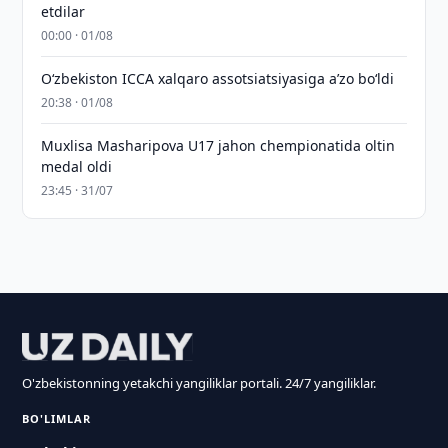
etdilar
00:00 · 01/08
O‘zbekiston ICCA xalqaro assotsiatsiyasiga aʼzo bo‘ldi
20:38 · 01/08
Muxlisa Masharipova U17 jahon chempionatida oltin
medal oldi
23:45 · 31/07
O'zbekistonning yetakchi yangiliklar portali. 24/7 yangiliklar.
BO'LIMLAR