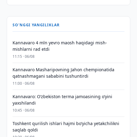
SO'NGGI YANGILIKLAR
Kannavaro 4 mln yevro maosh haqidagi mish-
mishlarni rad etdi
11:15 · 06/08
Kannavaro Masharipovning Jahon chempionatida
qatnashmagani sababini tushuntirdi
11:00 · 06/08
Kannavaro: O‘zbekiston terma jamoasining o‘yini
yaxshilandi
10:45 · 06/08
Toshkent qurilish ishlari hajmi bo‘yicha yetakchilikni
saqlab qoldi