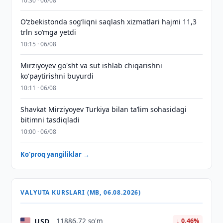
10:30 · 06/08
O‘zbekistonda sog‘liqni saqlash xizmatlari hajmi 11,3
trln so‘mga yetdi
10:15 · 06/08
Mirziyoyev go'sht va sut ishlab chiqarishni
ko'paytirishni buyurdi
10:11 · 06/08
Shavkat Mirziyoyev Turkiya bilan taʼlim sohasidagi
bitimni tasdiqladi
10:00 · 06/08
Ko'proq yangiliklar →
VALYUTA KURSLARI (MB, 06.08.2026)
USD
11886,72 so'm
↓ 0.46%