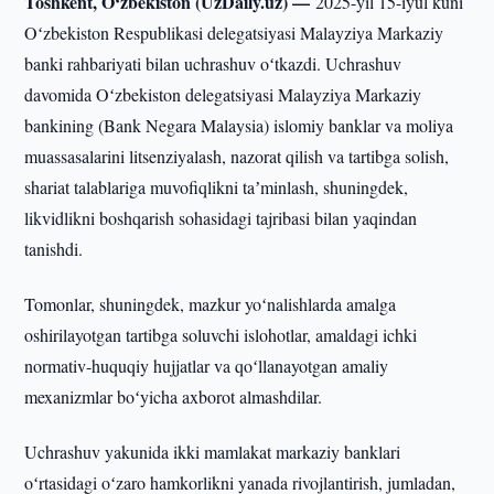
Toshkent, O‘zbekiston (UzDaily.uz) —
2025-yil 15-iyul kuni
Oʻzbekiston Respublikasi delegatsiyasi Malayziya Markaziy
banki rahbariyati bilan uchrashuv oʻtkazdi. Uchrashuv
davomida Oʻzbekiston delegatsiyasi Malayziya Markaziy
bankining (Bank Negara Malaysia) islomiy banklar va moliya
muassasalarini litsenziyalash, nazorat qilish va tartibga solish,
shariat talablariga muvofiqlikni taʼminlash, shuningdek,
likvidlikni boshqarish sohasidagi tajribasi bilan yaqindan
tanishdi.
Tomonlar, shuningdek, mazkur yoʻnalishlarda amalga
oshirilayotgan tartibga soluvchi islohotlar, amaldagi ichki
normativ-huquqiy hujjatlar va qoʻllanayotgan amaliy
mexanizmlar boʻyicha axborot almashdilar.
Uchrashuv yakunida ikki mamlakat markaziy banklari
oʻrtasidagi oʻzaro hamkorlikni yanada rivojlantirish, jumladan,