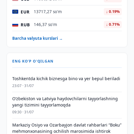
EUR
13717,27 so'm
↓ 0.19%
RUB
146,37 so'm
↓ 0.71%
Barcha valyuta kurslari →
ENG KO'P O'QILGAN
Toshkentda kichik biznesga bino va yer bepul beriladi
23:07 · 31/07
Oʻzbekiston va Latviya haydovchilarni tayyorlashning
yangi tizimini tayyorlamoqda
09:30 · 31/07
Markaziy Osiyo va Ozarbayjon davlat rahbarlari “Boku”
mehmonxonasining ochilish marosimida ishtirok