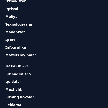
O‘zbekiston
Iqtisod
Moliya
Texnologiyalar
Madaniyat
Sport
Infografika
Maxsus loyihalar
BIZ HAQIMIZDA
Biz haqimizda
Qoidalar
Maxfiylik
Bizning ilovalar
Reklama