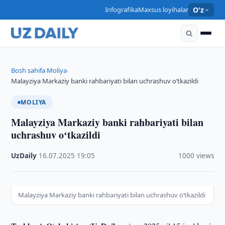
Infografika
Maxsus loyihalar
O'z
Bosh sahifa
Moliya
›
›
Malayziya Markaziy banki rahbariyati bilan uchrashuv oʻtkazildi
MOLIYA
Malayziya Markaziy banki rahbariyati bilan
uchrashuv oʻtkazildi
UzDaily
·
16.07.2025
·
19:05
·
1000 views
Malayziya Markaziy banki rahbariyati bilan uchrashuv oʻtkazildi