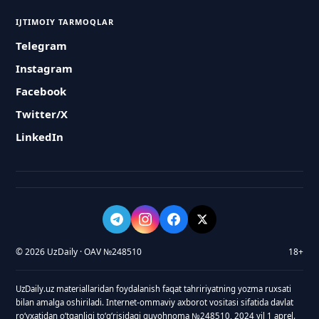
IJTIMOIY TARMOQLAR
Telegram
Instagram
Facebook
Twitter/X
LinkedIn
© 2026 UzDaily · OAV №248510
18+
UzDaily.uz materiallaridan foydalanish faqat tahririyatning yozma ruxsati
bilan amalga oshiriladi. Internet-ommaviy axborot vositasi sifatida davlat
roʻyxatidan oʻtganligi toʻgʻrisidagi guvohnoma №248510, 2024 yil 1 aprel.