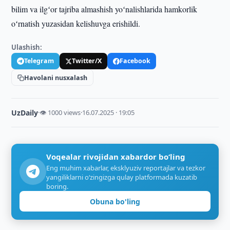
bilim va ilgʻor tajriba almashish yoʻnalishlarida hamkorlik
oʻrnatish yuzasidan kelishuvga erishildi.
Ulashish:
Telegram
Twitter/X
Facebook
Havolani nusxalash
UzDaily
·
👁 1000 views
·
16.07.2025 · 19:05
Voqealar rivojidan xabardor bo‘ling
Eng muhim xabarlar, eksklyuziv reportajlar va tezkor
yangiliklarni o‘zingizga qulay platformada kuzatib
boring.
Obuna bo'ling