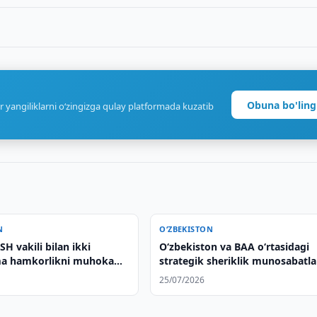
Obuna bo'ling
r yangiliklarni o‘zingizga qulay platformada kuzatib
N
O‘ZBEKISTON
H vakili bilan ikki
Oʻzbekiston va BAA oʻrtasidagi
a hamkorlikni muhokama
strategik sheriklik munosabatla
yanada mustahkamlash masalal
25/07/2026
muhokama qilindi