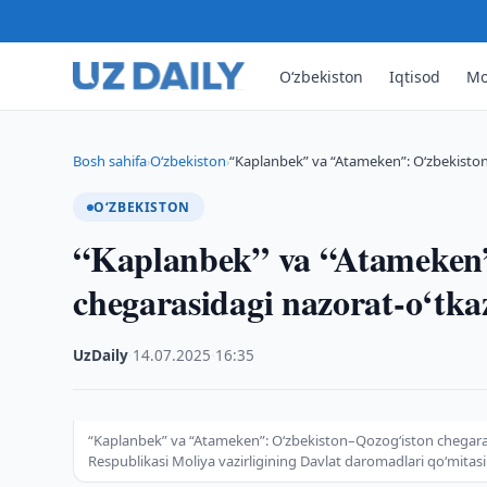
O‘zbekiston
Iqtisod
Mo
Bosh sahifa
O‘zbekiston
“Kaplanbek” va “Atameken”: O‘zbekiston
›
›
O‘ZBEKISTON
“Kaplanbek” va “Atameken”
chegarasidagi nazorat-o‘tka
UzDaily
·
14.07.2025
·
16:35
“Kaplanbek” va “Atameken”: O‘zbekiston–Qozog‘iston chegarasi
Respublikasi Moliya vazirligining Davlat daromadlari qoʻmitasi 