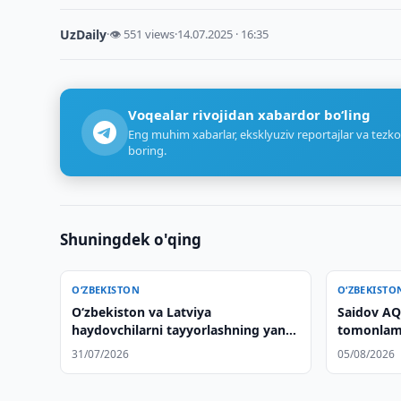
UzDaily
·
👁 551 views
·
14.07.2025 · 16:35
Voqealar rivojidan xabardor bo‘ling
Eng muhim xabarlar, eksklyuziv reportajlar va tezko
boring.
Shuningdek o'qing
O‘ZBEKISTON
O‘ZBEKISTO
Oʻzbekiston va Latviya
Saidov AQS
haydovchilarni tayyorlashning yangi
tomonlam
tizimini tayyorlamoqda
qildi
31/07/2026
05/08/2026