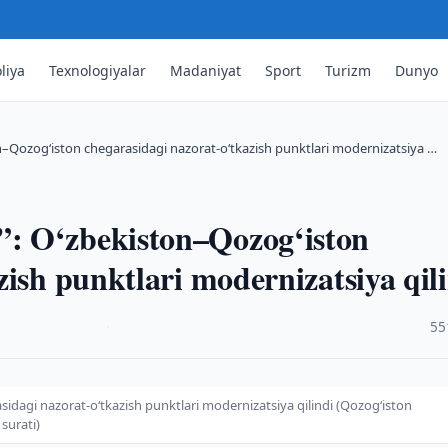
liya
Texnologiyalar
Madaniyat
Sport
Turizm
Dunyo
–Qozog‘iston chegarasidagi nazorat-o‘tkazish punktlari modernizatsiya …
: O‘zbekiston–Qozog‘iston
zish punktlari modernizatsiya qil
·
55
dagi nazorat-o‘tkazish punktlari modernizatsiya qilindi (Qozogʻiston
surati)