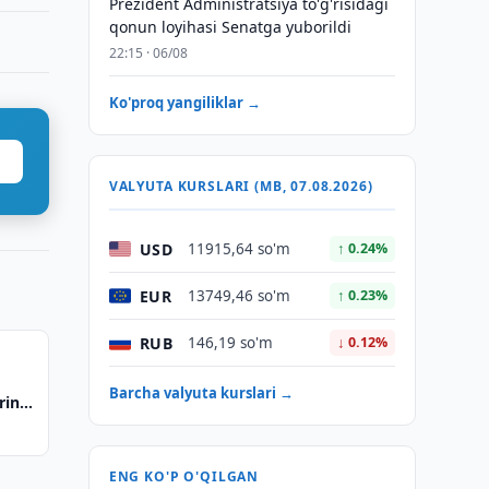
Prezident Administratsiya to'g'risidagi
qonun loyihasi Senatga yuborildi
22:15 · 06/08
Ko'proq yangiliklar →
VALYUTA KURSLARI (MB, 07.08.2026)
USD
11915,64 so'm
↑ 0.24%
EUR
13749,46 so'm
↑ 0.23%
RUB
146,19 so'm
↓ 0.12%
Barcha valyuta kurslari →
rini
ari
ENG KO'P O'QILGAN