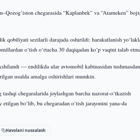
on–Qozog‘iston chegarasida “Kaplanbek” va “Atameken” boj
 qobiliyati sezilarli darajada oshirildi: harakatlanish yo‘lakl
aomillardan o‘tish o‘rtacha 30 daqiqadan ko‘p vaqtni talab etm
axshilandi — endilikda ular avtomobil kabinasidan tushmasdan
tirilgan usulda amalga oshirishlari mumkin.
g tashqi chegaralarida joylashgan barcha nazorat-o‘tkazish
 etilgan bo‘lib, bu chegaradan o‘tish jarayonini yana-da
Havolani nusxalash