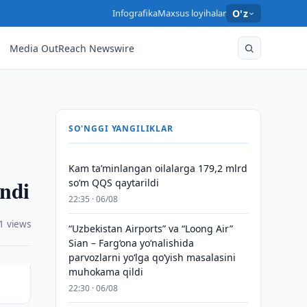
Infografika
Maxsus loyihalar
O'z
Media OutReach Newswire
SO'NGGI YANGILIKLAR
Kam taʼminlangan oilalarga 179,2 mlrd
indi
so‘m QQS qaytarildi
22:35 · 06/08
1 views
“Uzbekistan Airports” va “Loong Air”
Sian – Farg‘ona yo‘nalishida
parvozlarni yo‘lga qo‘yish masalasini
muhokama qildi
22:30 · 06/08