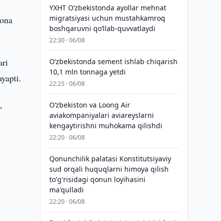
YXHT O‘zbekistonda ayollar mehnat
migratsiyasi uchun mustahkamroq
xona
boshqaruvni qo‘llab-quvvatlaydi
22:30 · 06/08
ari
O‘zbekistonda sement ishlab chiqarish
10,1 mln tonnaga yetdi
ayapti.
22:25 · 06/08
,
Oʻzbekiston va Loong Air
aviakompaniyalari aviareyslarni
kengaytirishni muhokama qilishdi
22:20 · 06/08
Qonunchilik palatasi Konstitutsiyaviy
sud orqali huquqlarni himoya qilish
to'g'risidagi qonun loyihasini
ma'qulladi
22:20 · 06/08