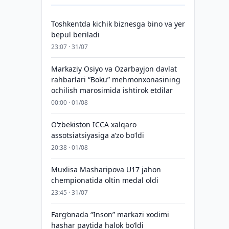
Toshkentda kichik biznesga bino va yer
bepul beriladi
23:07 · 31/07
Markaziy Osiyo va Ozarbayjon davlat
rahbarlari “Boku” mehmonxonasining
ochilish marosimida ishtirok etdilar
00:00 · 01/08
O‘zbekiston ICCA xalqaro
assotsiatsiyasiga aʼzo bo‘ldi
20:38 · 01/08
Muxlisa Masharipova U17 jahon
chempionatida oltin medal oldi
23:45 · 31/07
Farg‘onada “Inson” markazi xodimi
hashar paytida halok bo‘ldi