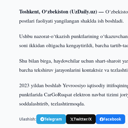
Toshkent, O‘zbekiston (UzDaily.uz) —
O‘zbekist
postlari faoliyati yangilangan shaklda ish boshladi.
Ushbu nazorat-o‘tkazish punktlarining o‘tkazuvchanlik
soni ikkidan oltigacha kengaytirildi, barcha tartib-t
Shu bilan birga, haydovchilar uchun shart-sharoit y
barcha tekshiruv jarayonlarini kontaktsiz va tezlash
2023 yildan boshlab Yevroosiyo iqtisodiy ittifoqinin
punktlarida CarGoRuqsat elektron navbat tizimi joriy
soddalashtirib, tezlashtirmoqda.
Ulashish:
Telegram
Twitter/X
Facebook